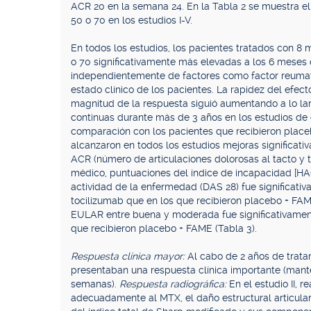
ACR 20 en la semana 24. En la Tabla 2 se muestra e
50 o 70 en los estudios I-V.
En todos los estudios, los pacientes tratados con 8
o 70 significativamente más elevadas a los 6 meses q
independientemente de factores como factor reumato
estado clínico de los pacientes. La rapidez del efe
magnitud de la respuesta siguió aumentando a lo la
continuas durante más de 3 años en los estudios de
comparación con los pacientes que recibieron plac
alcanzaron en todos los estudios mejoras significati
ACR (número de articulaciones dolorosas al tacto y t
médico, puntuaciones del índice de incapacidad [HAQ
actividad de la enfermedad (DAS 28) fue significat
tocilizumab que en los que recibieron placebo + FA
EULAR entre buena y moderada fue significativament
que recibieron placebo + FAME (Tabla 3).
Respuesta clínica mayor:
Al cabo de 2 años de trata
presentaban una respuesta clínica importante (man
semanas).
Respuesta radiográfica:
En el estudio II, 
adecuadamente al MTX, el daño estructural articula