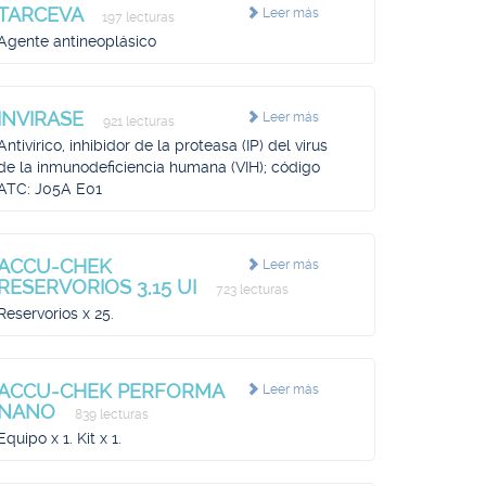
TARCEVA
Leer más
197 lecturas
Agente antineoplásico
INVIRASE
Leer más
921 lecturas
Antivírico, inhibidor de la proteasa (IP) del virus
de la inmunodeficiencia humana (VIH); código
ATC: J05A E01
ACCU-CHEK
Leer más
RESERVORIOS 3,15 UI
723 lecturas
Reservorios x 25.
ACCU-CHEK PERFORMA
Leer más
NANO
839 lecturas
Equipo x 1. Kit x 1.