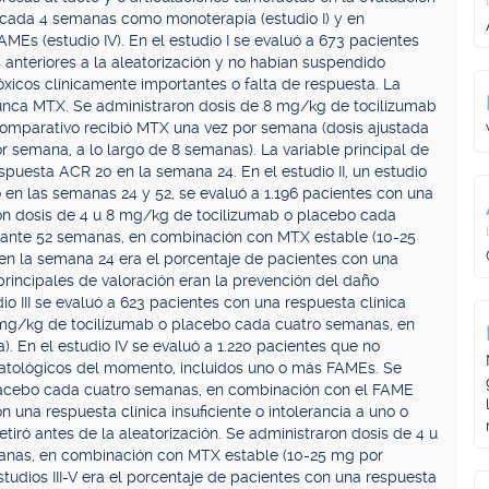
sa cada 4 semanas como monoterapia (estudio I) y en
FAMEs (estudio IV). En el estudio I se evaluó a 673 pacientes
anteriores a la aleatorización y no habían suspendido
xicos clínicamente importantes o falta de respuesta. La
nunca MTX. Se administraron dosis de 8 mg/kg de tocilizumab
mparativo recibió MTX una vez por semana (dosis ajustada
semana, a lo largo de 8 semanas). La variable principal de
spuesta ACR 20 en la semana 24. En el estudio II, un estudio
 en las semanas 24 y 52, se evaluó a 1.196 pacientes con una
aron dosis de 4 u 8 mg/kg de tocilizumab o placebo cada
nte 52 semanas, en combinación con MTX estable (10-25
 en la semana 24 era el porcentaje de pacientes con una
principales de valoración eran la prevención del daño
udio III se evaluó a 623 pacientes con una respuesta clínica
 8 mg/kg de tocilizumab o placebo cada cuatro semanas, en
 En el estudio IV se evaluó a 1.220 pacientes que no
matológicos del momento, incluidos uno o más FAMEs. Se
lacebo cada cuatro semanas, en combinación con el FAME
n una respuesta clínica insuficiente o intolerancia a uno o
tiró antes de la aleatorización. Se administraron dosis de 4 u
anas, en combinación con MTX estable (10-25 mg por
studios III-V era el porcentaje de pacientes con una respuesta