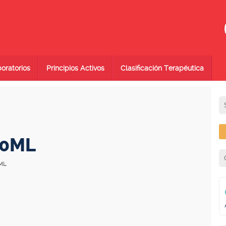
oratorios
Principios Activos
Clasificación Terapéutica
10ML
ML