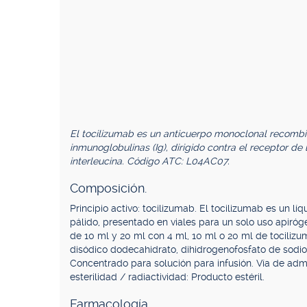
El tocilizumab es un anticuerpo monoclonal recombi
inmunoglobulinas (Ig), dirigido contra el receptor de l
interleucina. Código ATC: L04AC07.
Composición.
Principio activo: tocilizumab. El tocilizumab es un lí
pálido, presentado en viales para un solo uso apiróg
de 10 ml y 20 ml con 4 ml, 10 ml o 20 ml de tocilizu
disódico dodecahidrato, dihidrogenofosfato de sodio
Concentrado para solución para infusión. Vía de admini
esterilidad / radiactividad: Producto estéril.
Farmacología.