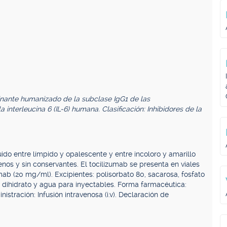
nante humanizado de la subclase IgG1 de las
a interleucina 6 (IL-6) humana. Clasificación: Inhibidores de la
quido entre límpido y opalescente y entre incoloro y amarillo
enos y sin conservantes. El tocilizumab se presenta en viales
mab (20 mg/ml). Excipientes: polisorbato 80, sacarosa, fosfato
 dihidrato y agua para inyectables. Forma farmacéutica:
stración: Infusión intravenosa (i.v). Declaración de