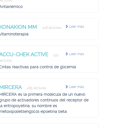
lecturas
Antianémico
KONAKION MM
Leer más
248 lecturas
Vitaminoterapia
ACCU-CHEK ACTIVE
Leer más
521
lecturas
Cintas reactivas para control de glicemia
MIRCERA
Leer más
485 lecturas
MIRCERA es la primera molécula de un nuevo
grupo de activadores continuos del receptor de
la eritropoyetina; su nombre es
metoxipolietilenglicol-epoetina beta