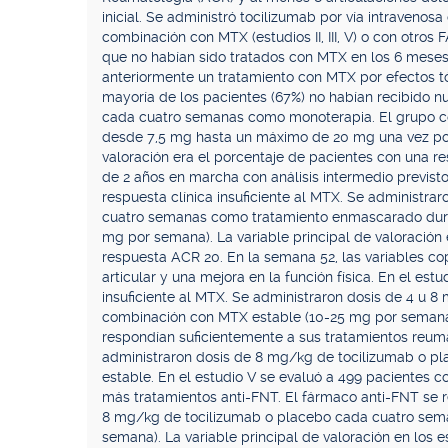
inicial. Se administró tocilizumab por vía intraveno
combinación con MTX (estudios II, III, V) o con otros 
que no habían sido tratados con MTX en los 6 meses 
anteriormente un tratamiento con MTX por efectos tó
mayoría de los pacientes (67%) no habían recibido 
cada cuatro semanas como monoterapia. El grupo co
desde 7,5 mg hasta un máximo de 20 mg una vez por 
valoración era el porcentaje de pacientes con una re
de 2 años en marcha con análisis intermedio previsto
respuesta clínica insuficiente al MTX. Se administr
cuatro semanas como tratamiento enmascarado dura
mg por semana). La variable principal de valoración
respuesta ACR 20. En la semana 52, las variables co
articular y una mejora en la función física. En el est
insuficiente al MTX. Se administraron dosis de 4 u
combinación con MTX estable (10-25 mg por semana).
respondían suficientemente a sus tratamientos reu
administraron dosis de 8 mg/kg de tocilizumab o p
estable. En el estudio V se evaluó a 499 pacientes co
más tratamientos anti-FNT. El fármaco anti-FNT se re
8 mg/kg de tocilizumab o placebo cada cuatro sem
semana). La variable principal de valoración en los e