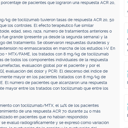
l porcentaje de pacientes que lograron una respuesta ACR 20,
 mg/kg de tocilizumab tuvieron tasas de respuesta ACR 20, 50
ue los controles. El efecto terapéutico fue similar
ide, edad, sexo, raza, número de tratamientos anteriores o
cto fue grande (presente ya desde la segunda semana) y la
rgo del tratamiento. Se observaron respuestas duraderas y
 extensión no enmascarados en marcha de los estudios I-V. En
ebo + MTX/FAME, los tratados con 8 mg/kg de tocilizumab
vas de todos los componentes individuales de la respuesta
umefactas, evaluación global por el paciente y por el
], evaluación del dolor y PCR). El descenso del índice de
ivamente mayor en los pacientes tratados con 8 mg/kg de
ME. El número de pacientes que alcanzaron una respuesta
e mayor entre los tratados con tocilizumab que entre los
miento con tocilizumab/MTX, el 14% de los pacientes
tenimiento de una respuesta ACR 70 durante 24 o más
realizado en pacientes que no habían respondido
r se evaluó radiográficamente y se expresó como variación