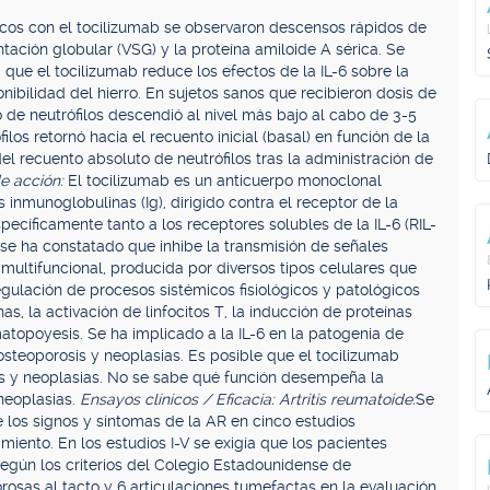
nicos con el tocilizumab se observaron descensos rápidos de
tación globular (VSG) y la proteína amiloide A sérica. Se
ue el tocilizumab reduce los efectos de la IL-6 sobre la
nibilidad del hierro. En sujetos sanos que recibieron dosis de
 de neutrófilos descendió al nivel más bajo al cabo de 3-5
ilos retornó hacia el recuento inicial (basal) en función de la
del recuento absoluto de neutrófilos tras la administración de
e acción:
El tocilizumab es un anticuerpo monoclonal
nmunoglobulinas (Ig), dirigido contra el receptor de la
specíficamente tanto a los receptores solubles de la IL-6 (RIL-
se ha constatado que inhibe la transmisión de señales
 multifuncional, producida por diversos tipos celulares que
egulación de procesos sistémicos fisiológicos y patológicos
, la activación de linfocitos T, la inducción de proteínas
atopoyesis. Se ha implicado a la IL-6 en la patogenia de
osteoporosis y neoplasias. Es posible que el tocilizumab
es y neoplasias. No se sabe qué función desempeña la
 neoplasias.
Ensayos clínicos / Eficacia: Artritis reumatoide:
Se
de los signos y síntomas de la AR en cinco estudios
iento. En los estudios I-V se exigía que los pacientes
según los criterios del Colegio Estadounidense de
osas al tacto y 6 articulaciones tumefactas en la evaluación