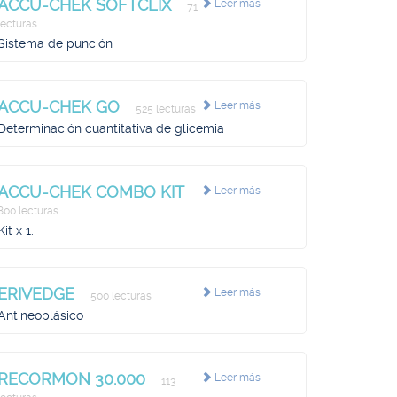
ACCU-CHEK SOFTCLIX
Leer más
71
lecturas
Sistema de punción
ACCU-CHEK GO
Leer más
525 lecturas
Determinación cuantitativa de glicemia
ACCU-CHEK COMBO KIT
Leer más
800 lecturas
Kit x 1.
ERIVEDGE
Leer más
500 lecturas
Antineoplásico
RECORMON 30.000
Leer más
113