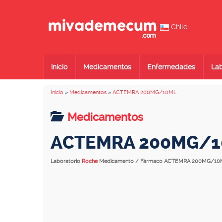
Chile
Inicio
Medicamentos
Enfermedades
Lab
Inicio
»
Medicamentos
»
ACTEMRA 200MG/10ML
Medicamentos
ACTEMRA 200MG/
Laboratorio
Roche
Medicamento / Fármaco ACTEMRA 200MG/10