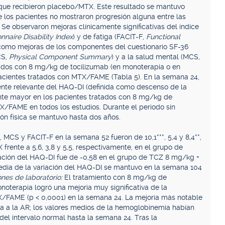
 que recibieron placebo/MTX. Este resultado se mantuvo
e los pacientes no mostraron progresión alguna entre las
:
Se observaron mejoras clínicamente significativas del índice
naire Disability Index
) y de fatiga (FACIT-F,
Functional
í como mejoras de los componentes del cuestionario SF-36
CS,
Physical Component Summary
) y a la salud mental (MCS,
atados con 8 mg/kg de tocilizumab (en monoterapia o en
cientes tratados con MTX/FAME (Tabla 5). En la semana 24,
ente relevante del HAQ-DI (definida como descenso de la
mente mayor en los pacientes tratados con 8 mg/kg de
X/FAME en todos los estudios. Durante el periodo sin
ión física se mantuvo hasta dos años.
S, MCS y FACIT-F en la semana 52 fueron de 10,1***, 5,4 y 8,4**,
rente a 5,6, 3,8 y 5,5, respectivamente, en el grupo de
iación del HAQ-DI fue de -0,58 en el grupo de TCZ 8 mg/kg +
edia de la variación del HAQ-DI se mantuvo en la semana 104
nes de laboratorio:
El tratamiento con 8 mg/kg de
terapia logró una mejoría muy significativa de la
FAME (p < 0,0001) en la semana 24. La mejoría más notable
a a la AR; los valores medios de la hemoglobinemia habían
el intervalo normal hasta la semana 24. Tras la