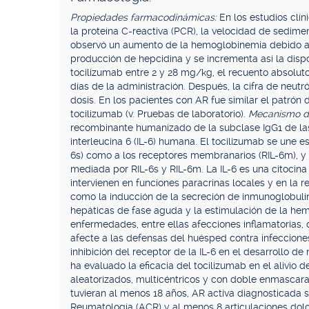
Propiedades farmacodinámicas:
En los estudios clí
la proteína C-reactiva (PCR), la velocidad de sedimen
observó un aumento de la hemoglobinemia debido a q
producción de hepcidina y se incrementa así la dispo
tocilizumab entre 2 y 28 mg/kg, el recuento absoluto
días de la administración. Después, la cifra de neutróf
dosis. En los pacientes con AR fue similar el patrón 
tocilizumab (v. Pruebas de laboratorio).
Mecanismo d
recombinante humanizado de la subclase IgG1 de las i
interleucina 6 (IL-6) humana. El tocilizumab se une e
6s) como a los receptores membranarios (RIL-6m), y 
mediada por RIL-6s y RIL-6m. La IL-6 es una citocina
intervienen en funciones paracrinas locales y en la r
como la inducción de la secreción de inmunoglobulinas
hepáticas de fase aguda y la estimulación de la hem
enfermedades, entre ellas afecciones inflamatorias, 
afecte a las defensas del huésped contra infeccion
inhibición del receptor de la IL-6 en el desarrollo de
ha evaluado la eficacia del tocilizumab en el alivio 
aleatorizados, multicéntricos y con doble enmascaram
tuvieran al menos 18 años, AR activa diagnosticada 
Reumatología (ACR) y al menos 8 articulaciones dolor