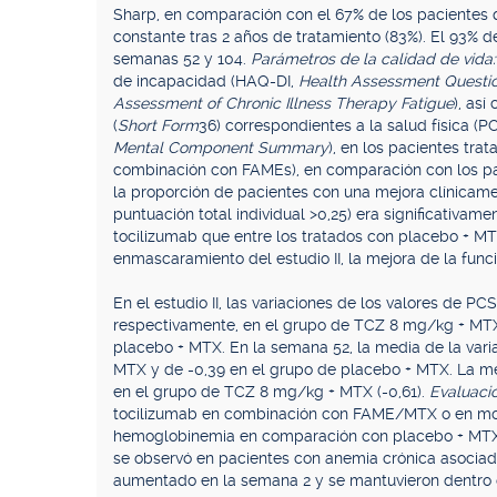
Sharp, en comparación con el 67% de los pacientes
constante tras 2 años de tratamiento (83%). El 93% d
semanas 52 y 104.
Parámetros de la calidad de vida
de incapacidad (HAQ-DI,
Health Assessment Question
Assessment of Chronic Illness Therapy Fatigue
), as
(
Short Form
36) correspondientes a la salud física (P
Mental Component Summary
), en los pacientes tr
combinación con FAMEs), en comparación con los pa
la proporción de pacientes con una mejora clínicam
puntuación total individual >0,25) era significativa
tocilizumab que entre los tratados con placebo + MT
enmascaramiento del estudio II, la mejora de la func
En el estudio II, las variaciones de los valores de PC
respectivamente, en el grupo de TCZ 8 mg/kg + MTX f
placebo + MTX. En la semana 52, la media de la var
MTX y de -0,39 en el grupo de placebo + MTX. La m
en el grupo de TCZ 8 mg/kg + MTX (-0,61).
Evaluacio
tocilizumab en combinación con FAME/MTX o en mono
hemoglobinemia en comparación con placebo + MTX/
se observó en pacientes con anemia crónica asociad
aumentado en la semana 2 y se mantuvieron dentro d