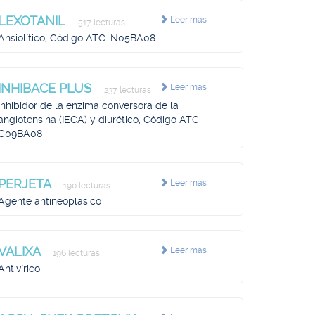
LEXOTANIL
Leer más
517 lecturas
Ansiolítico, Código ATC: N05BA08
INHIBACE PLUS
Leer más
237 lecturas
Inhibidor de la enzima conversora de la
angiotensina (IECA) y diurético, Código ATC:
C09BA08
PERJETA
Leer más
190 lecturas
Agente antineoplásico
VALIXA
Leer más
196 lecturas
Antivírico