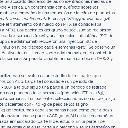
nte un acusado descenso de las concentraciones medias de
ide A sérica. En consonancia con el efecto sobre los
izumab se acompañó de una reducción de la cifra de plaquetas
zumab versus adalimumab:
El ensayo WA19924, evaluó a 326
nde el tratamiento continuado con MTX se consideraba
a MTX). Los pacientes del grupo de tocilizumab recibieron
kg) cada 4 semanas (q4w) y una inyección subcutánea (SC) de
rupo de adalimumab recibieron una inyección SC de
infusión IV de placebo cada 4 semanas (q4w). Se observó un
nificativo de tocilizumab sobre adalimumab, en el control de
 a la semana 24, para la variable primaria cambio en DAS28 y
tocilizumab se evaluó en un estudio de tres partes que
s con AIJp. La parte I consistió en un periodo de
= 188), a la que siguió una parte II, un periodo de retirada
o con placebo, de 24 semanas (población ITT: n = 163),
 de 64 semanas. Los pacientes seleccionables con un peso ≥30
los pacientes con < 30 kg de peso se los asignó
/kg de tocilizumab cada 4 semanas hasta completar 4 dosis.
 y alcanzaron una respuesta ACR 30 en AIJ en la semana 16 en
irada enmascarado (parte II) del estudio. En la parte II se
 (igual dosis que en la parte I) o placebo y se los estratificó en