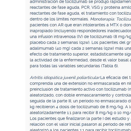
administración de tocilizumab se produjo rápidame
reactantes de fase aguda, PCR, VSG y proteína amilo
reactantes de fase aguda, el tratamiento con tocil
dentro de los límites normales.
Monoterapia: Tocili
pacientes con AR que eran intolerantes a MTX o do
inapropiado (incluyendo respondedores inadecuados 
una infusión intravenosa (IV) de tocilizumab (8 mg/
placebo cada 2 semanas (q2w). Los pacientes del g
adalimumab (40 mg) cada 2 semanas (q2w) más una 
efecto de tratamiento superior, estadísticamente sig
la actividad de la enfermedad, desde el valor basal
para todas las variables secundarias (Tabla 6).
Artritis idiopática juvenil poliarticular:
La eficacia del 
comprendía una de extensión no enmascarada en niño
preinclusión de tratamiento activo con tocilizumab (n 
aleatorizado, con doble enmascaramiento y controlad
seguida de la parte III, un periodo no enmascarado
kg recibieron 4 dosis de tocilizumab de 8 mg/kg. A 
aleatorizadamente 1:1 para recibir 8 mg/kg o 10 mg
Los pacientes que finalizaron la parte I del estudio
relación con el valor inicial pasaron al periodo de ret
aleatorizó a los pacientes 1:1 para recibir tocilizumab