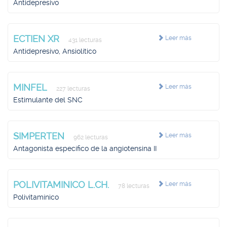
Antidepresivo
ECTIEN XR
Leer más
431 lecturas
Antidepresivo, Ansiolítico
MINFEL
Leer más
227 lecturas
Estimulante del SNC
SIMPERTEN
Leer más
962 lecturas
Antagonista específico de la angiotensina II
POLIVITAMINICO L.CH.
Leer más
78 lecturas
Polivitamínico