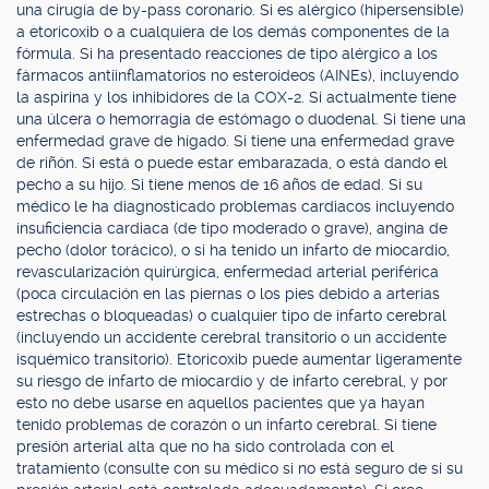
una cirugía de by-pass coronario. Si es alérgico (hipersensible)
a etoricoxib o a cualquiera de los demás componentes de la
fórmula. Si ha presentado reacciones de tipo alérgico a los
fármacos antiinflamatorios no esteroideos (AINEs), incluyendo
la aspirina y los inhibidores de la COX-2. Si actualmente tiene
una úlcera o hemorragia de estómago o duodenal. Si tiene una
enfermedad grave de hígado. Si tiene una enfermedad grave
de riñón. Si está o puede estar embarazada, o está dando el
pecho a su hijo. Si tiene menos de 16 años de edad. Si su
médico le ha diagnosticado problemas cardiacos incluyendo
insuficiencia cardiaca (de tipo moderado o grave), angina de
pecho (dolor torácico), o si ha tenido un infarto de miocardio,
revascularización quirúrgica, enfermedad arterial periférica
(poca circulación en las piernas o los pies debido a arterias
estrechas o bloqueadas) o cualquier tipo de infarto cerebral
(incluyendo un accidente cerebral transitorio o un accidente
isquémico transitorio). Etoricoxib puede aumentar ligeramente
su riesgo de infarto de miocardio y de infarto cerebral, y por
esto no debe usarse en aquellos pacientes que ya hayan
tenido problemas de corazón o un infarto cerebral. Si tiene
presión arterial alta que no ha sido controlada con el
tratamiento (consulte con su médico si no está seguro de si su