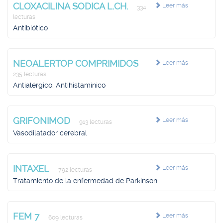
CLOXACILINA SODICA L.CH.
Leer más
334
lecturas
Antibiótico
NEOALERTOP COMPRIMIDOS
Leer más
235 lecturas
Antialérgico, Antihistamínico
GRIFONIMOD
Leer más
913 lecturas
Vasodilatador cerebral
INTAXEL
Leer más
792 lecturas
Tratamiento de la enfermedad de Parkinson
FEM 7
Leer más
609 lecturas