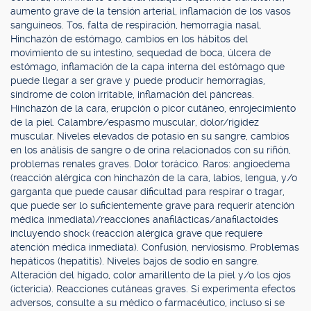
aumento grave de la tensión arterial, inflamación de los vasos
sanguíneos. Tos, falta de respiración, hemorragia nasal.
Hinchazón de estómago, cambios en los hábitos del
movimiento de su intestino, sequedad de boca, úlcera de
estómago, inflamación de la capa interna del estómago que
puede llegar a ser grave y puede producir hemorragias,
síndrome de colon irritable, inflamación del páncreas.
Hinchazón de la cara, erupción o picor cutáneo, enrojecimiento
de la piel. Calambre/espasmo muscular, dolor/rigidez
muscular. Niveles elevados de potasio en su sangre, cambios
en los análisis de sangre o de orina relacionados con su riñón,
problemas renales graves. Dolor torácico. Raros: angioedema
(reacción alérgica con hinchazón de la cara, labios, lengua, y/o
garganta que puede causar dificultad para respirar o tragar,
que puede ser lo suficientemente grave para requerir atención
médica inmediata)/reacciones anafilácticas/anafilactoides
incluyendo shock (reacción alérgica grave que requiere
atención médica inmediata). Confusión, nerviosismo. Problemas
hepáticos (hepatitis). Niveles bajos de sodio en sangre.
Alteración del hígado, color amarillento de la piel y/o los ojos
(ictericia). Reacciones cutáneas graves. Si experimenta efectos
adversos, consulte a su médico o farmacéutico, incluso si se