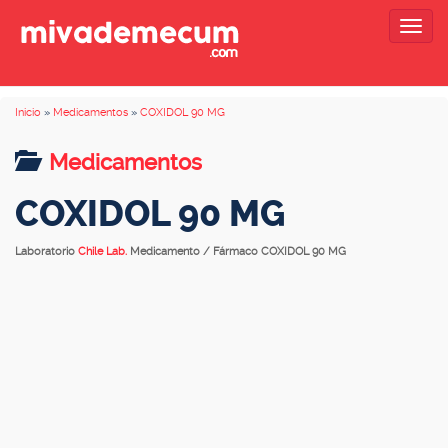
Togg
navig
Inicio
»
Medicamentos
»
COXIDOL 90 MG
Medicamentos
COXIDOL 90 MG
Laboratorio
Chile Lab.
Medicamento / Fármaco COXIDOL 90 MG