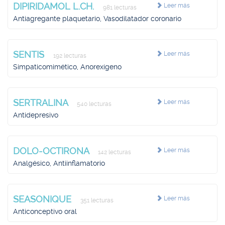
DIPIRIDAMOL L.CH.
Leer más
981 lecturas
Antiagregante plaquetario, Vasodilatador coronario
SENTIS
Leer más
192 lecturas
Simpaticomimético, Anorexígeno
SERTRALINA
Leer más
540 lecturas
Antidepresivo
DOLO-OCTIRONA
Leer más
142 lecturas
Analgésico, Antiinflamatorio
SEASONIQUE
Leer más
351 lecturas
Anticonceptivo oral