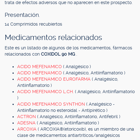
trata de efectos adversos que no aparecen en este prospecto.
Presentación.
14 Comprimidos recubiertos
Medicamentos relacionados
Este es un listado de algunos de los medicamentos, fármacos
relacionados con
COXIDOL 90 MG
.
ACIDO MEFENAMICO
( Analgésico )
ACIDO MEFENAMICO
( Analgésico, Antiinflamatorio )
ACIDO MEFENAMICO EUROFARMA
( Analgésico,
Antiinflamatorio )
ACIDO MEFENAMICO L.CH.
( Analgésico, Antiinflamatorio
)
ACIDO MEFENAMICO SYNTHON
( Analgésico -
Antiinflamatorio no esteroidal - Antipirético )
ACTRON
( Analgésico, Antiinflamatorio, Antifebril )
ADESNA
( Analgésico, Antiinflamatorio )
ARCOXIA
( ARCOXIA®(etoricoxib), es un miembro de una
clase de medicamentos antiartríticos/analgésicos