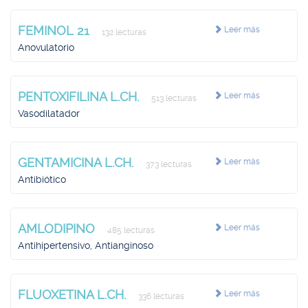
FEMINOL 21
Leer más
132 lecturas
Anovulatorio
PENTOXIFILINA L.CH.
Leer más
513 lecturas
Vasodilatador
GENTAMICINA L.CH.
Leer más
373 lecturas
Antibiótico
AMLODIPINO
Leer más
485 lecturas
Antihipertensivo, Antianginoso
FLUOXETINA L.CH.
Leer más
336 lecturas