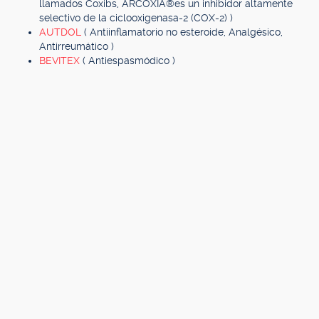
llamados Coxibs, ARCOXIA®es un inhibidor altamente
selectivo de la ciclooxigenasa-2 (COX-2) )
AUTDOL
( Antiinflamatorio no esteroide, Analgésico,
Antirreumático )
BEVITEX
( Antiespasmódico )