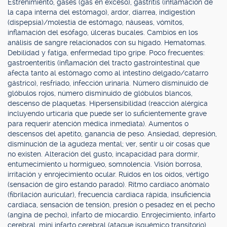
Estreñimiento, gases (gas en exceso), gastritis (inflamación de
la capa interna del estómago), ardor, diarrea, indigestión
(dispepsia)/molestia de estómago, náuseas, vómitos,
inflamación del esófago, úlceras bucales. Cambios en los
análisis de sangre relacionados con su hígado. Hematomas.
Debilidad y fatiga, enfermedad tipo gripe. Poco frecuentes:
gastroenteritis (inflamación del tracto gastrointestinal que
afecta tanto al estómago como al intestino delgado/catarro
gástrico), resfriado, infección urinaria. Número disminuido de
glóbulos rojos, número disminuido de glóbulos blancos,
descenso de plaquetas. Hipersensibilidad (reacción alérgica
incluyendo urticaria que puede ser lo suficientemente grave
para requerir atención médica inmediata). Aumentos o
descensos del apetito, ganancia de peso. Ansiedad, depresión,
disminución de la agudeza mental; ver, sentir u oír cosas que
no existen. Alteración del gusto, incapacidad para dormir,
entumecimiento u hormigueo, somnolencia. Visión borrosa,
irritación y enrojecimiento ocular. Ruidos en los oídos, vértigo
(sensación de giro estando parado). Ritmo cardiaco anómalo
(fibrilación auricular), frecuencia cardiaca rápida, insuficiencia
cardiaca, sensación de tensión, presión o pesadez en el pecho
(angina de pecho), infarto de miocardio. Enrojecimiento, infarto
cerebral, mini infarto cerebral (ataque isquémico transitorio),