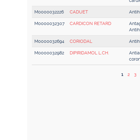
cardi
M0000032226
CADUET
Antih
M0000032307
CARDICON RETARD
Antag
Antih
M0000032694
CORIODAL
Antih
M0000032982
DIPIRIDAMOL L.CH.
Antia
coron
1
2
3