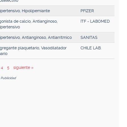
oselectivo
ipertensivo, Hipolipemiante
PFIZER
onista de calcio, Antianginoso,
ITF - LABOMED
ipertensivo
ipertensivo, Antianginoso, Antiarrítmico
SANITAS
gregante plaquetario, Vasodilatador
CHILE LAB.
ario
4
5
siguiente »
Publicidad