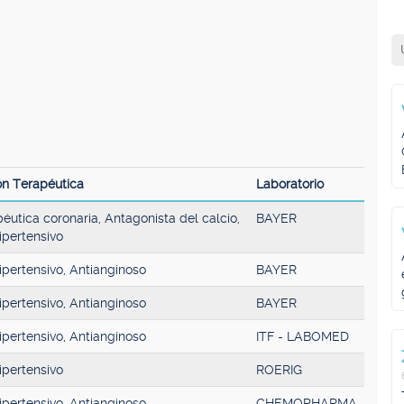
ón Terapéutica
Laboratorio
éutica coronaria, Antagonista del calcio,
BAYER
ipertensivo
ipertensivo, Antianginoso
BAYER
ipertensivo, Antianginoso
BAYER
ipertensivo, Antianginoso
ITF - LABOMED
ipertensivo
ROERIG
ipertensivo, Antianginoso
CHEMOPHARMA