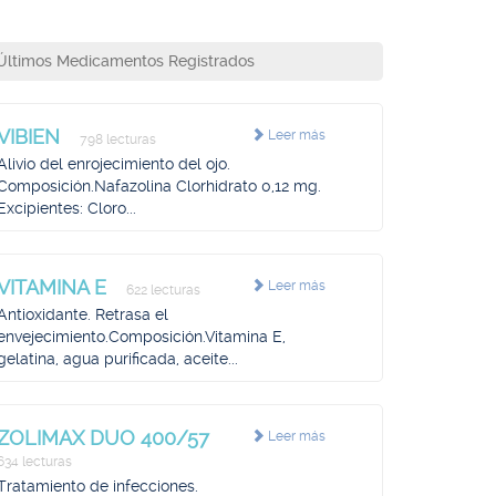
Últimos Medicamentos Registrados
VIBIEN
Leer más
798 lecturas
Alivio del enrojecimiento del ojo.
Composición.Nafazolina Clorhidrato 0,12 mg.
Excipientes: Cloro...
VITAMINA E
Leer más
622 lecturas
Antioxidante. Retrasa el
envejecimiento.Composición.Vitamina E,
gelatina, agua purificada, aceite...
ZOLIMAX DUO 400/57
Leer más
634 lecturas
Tratamiento de infecciones.