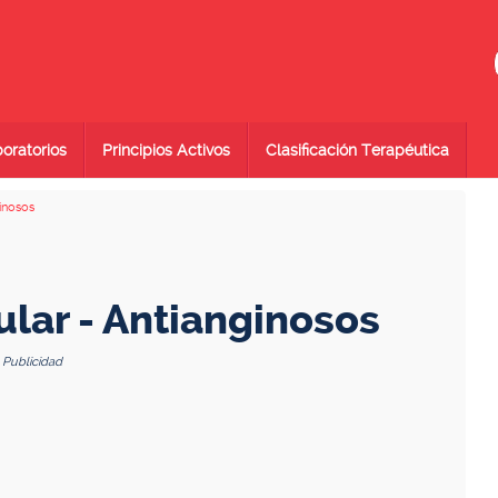
oratorios
Principios Activos
Clasificación Terapéutica
inosos
lar - Antianginosos
Publicidad