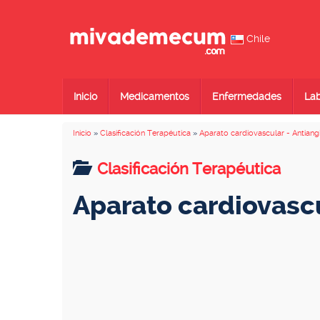
Chile
Inicio
Medicamentos
Enfermedades
Lab
Inicio
»
Clasificación Terapéutica
»
Aparato cardiovascular - Antiang
Clasificación Terapéutica
Aparato cardiovascu