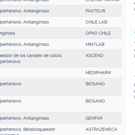
ipertensivo, Antianginoso
PASTEUR
ipertensivo, Antianginoso
CHILE LAB.
anginoso
OPKO CHILE
ipertensivo, Antianginoso
MINTLAB
eador de los canales de calcio,
ASCEND
ipertensivo
MEDIPHARM
ipertensivo
BIOSANO
ipertensivo
BIOSANO
ipertensivo, Antianginoso
GENFAR
ipertensivo, Betabloqueador
ASTRAZENECA