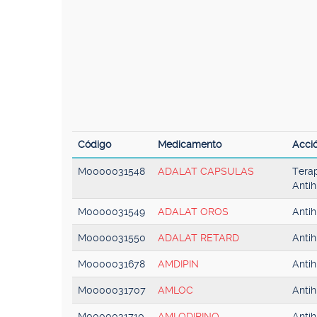
Código
Medicamento
Acci
M0000031548
ADALAT CAPSULAS
Terap
Antih
M0000031549
ADALAT OROS
Antih
M0000031550
ADALAT RETARD
Antih
M0000031678
AMDIPIN
Antih
M0000031707
AMLOC
Antih
M0000031710
AMLODIPINO
Antih