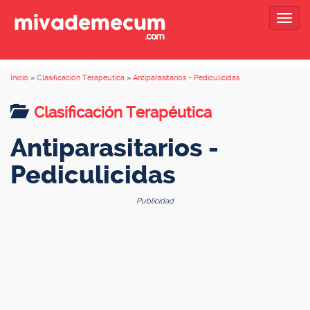
Togg
navig
Inicio
»
Clasificación Terapéutica
»
Antiparasitarios - Pediculicidas
Clasificación Terapéutica
Antiparasitarios -
Pediculicidas
Publicidad