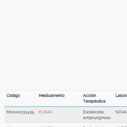
Código
Medicamento
Acción
Labora
Terapéutica
M0000033439
EURAX
Escabicida,
NOVA
antipruriginoso