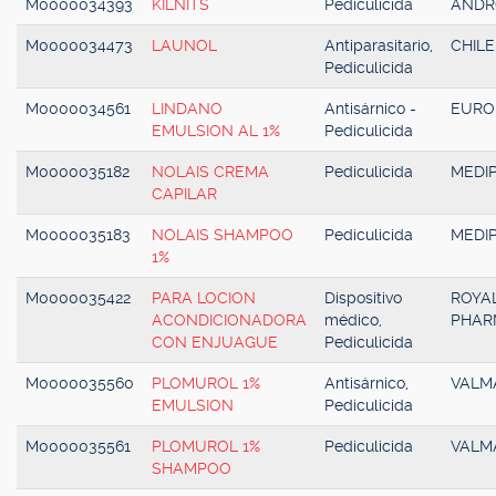
M0000034393
KILNITS
Pediculicida
AND
M0000034473
LAUNOL
Antiparasitario,
CHILE
Pediculicida
M0000034561
LINDANO
Antisárnico -
EURO
EMULSION AL 1%
Pediculicida
M0000035182
NOLAIS CREMA
Pediculicida
MEDI
CAPILAR
M0000035183
NOLAIS SHAMPOO
Pediculicida
MEDI
1%
M0000035422
PARA LOCION
Dispositivo
ROYA
ACONDICIONADORA
médico,
PHAR
CON ENJUAGUE
Pediculicida
M0000035560
PLOMUROL 1%
Antisárnico,
VALM
EMULSION
Pediculicida
M0000035561
PLOMUROL 1%
Pediculicida
VALM
SHAMPOO