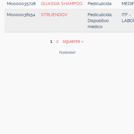
M0000035728
QUASSIA SHAMPOO
Pediculicida
MEDI
M0000036154
STRUENDOX
Pediculicida,
ITF -
Dispositivo
LABO
médico
1
2
siguiente »
Publicidad