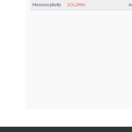
M0000036082
SOLDRIN
A