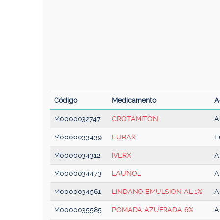
Código
Medicamento
A
M0000032747
CROTAMITON
A
M0000033439
EURAX
E
M0000034312
IVERX
A
M0000034473
LAUNOL
A
M0000034561
LINDANO EMULSION AL 1%
A
M0000035585
POMADA AZUFRADA 6%
A