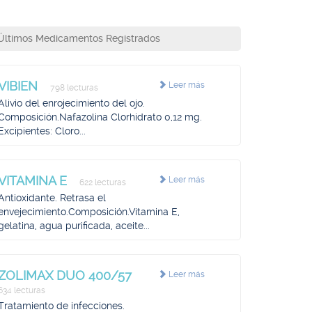
Últimos Medicamentos Registrados
VIBIEN
Leer más
798 lecturas
Alivio del enrojecimiento del ojo.
Composición.Nafazolina Clorhidrato 0,12 mg.
Excipientes: Cloro...
VITAMINA E
Leer más
622 lecturas
Antioxidante. Retrasa el
envejecimiento.Composición.Vitamina E,
gelatina, agua purificada, aceite...
ZOLIMAX DUO 400/57
Leer más
634 lecturas
Tratamiento de infecciones.