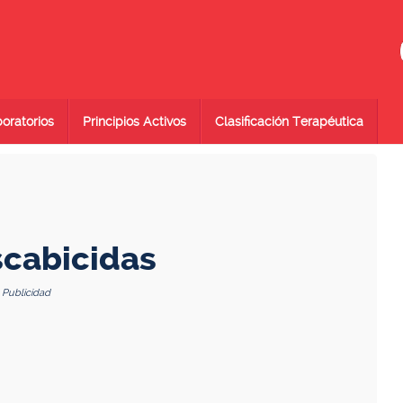
oratorios
Principios Activos
Clasificación Terapéutica
Escabicidas
Publicidad