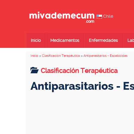
Chile
Inicio
Medicamentos
Enfermedades
Lab
Inicio
»
Clasificación Terapéutica
»
Antiparasitarios - Escabicidas
Clasificación Terapéutica
Antiparasitarios - 