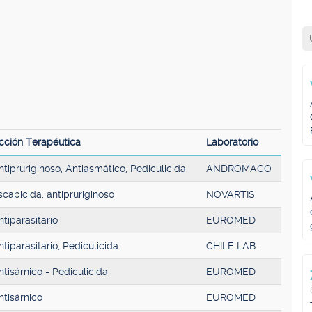
cción Terapéutica
Laboratorio
ntipruriginoso, Antiasmático, Pediculicida
ANDROMACO
scabicida, antipruriginoso
NOVARTIS
ntiparasitario
EUROMED
ntiparasitario, Pediculicida
CHILE LAB.
ntisárnico - Pediculicida
EUROMED
ntisárnico
EUROMED