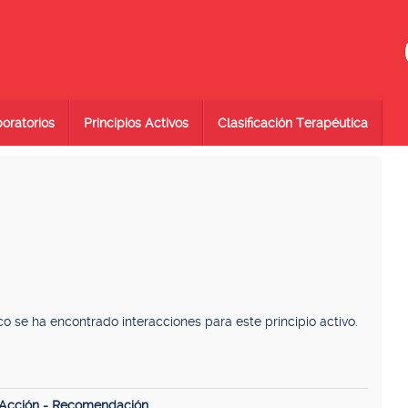
oratorios
Principios Activos
Clasificación Terapéutica
se ha encontrado interacciones para este principio activo.
 Acción - Recomendación