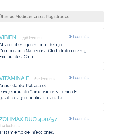
Últimos Medicamentos Registrados
VIBIEN
Leer más
798 lecturas
Alivio del enrojecimiento del ojo.
Composición.Nafazolina Clorhidrato 0,12 mg.
Excipientes: Cloro...
VITAMINA E
Leer más
622 lecturas
Antioxidante. Retrasa el
envejecimiento.Composición.Vitamina E,
gelatina, agua purificada, aceite...
ZOLIMAX DUO 400/57
Leer más
634 lecturas
Tratamiento de infecciones.