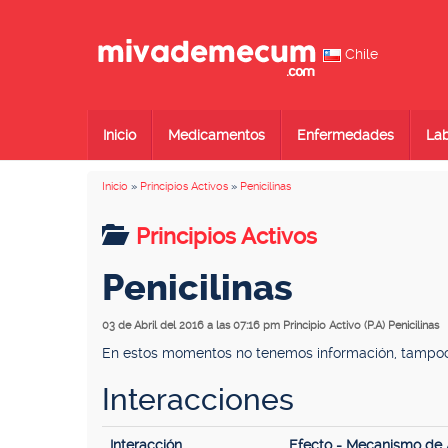
Chile
Inicio
Medicamentos
Enfermedades
Lab
Inicio
»
Principios Activos
»
Penicilinas
Principios Activos
Penicilinas
03 de Abril del 2016 a las 07:16 pm
Principio Activo (P.A) Penicilinas
En estos momentos no tenemos información, tampoco 
Interacciones
Interacción
Efecto - Mecanismo de