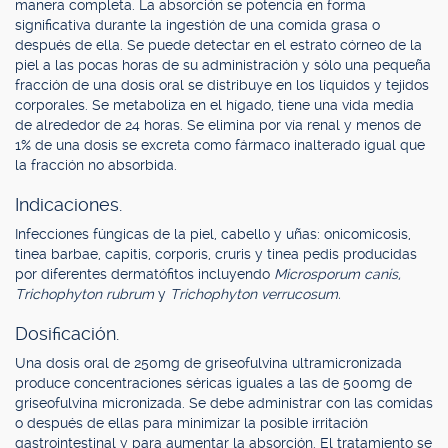
manera completa. La absorción se potencia en forma
significativa durante la ingestión de una comida grasa o
después de ella. Se puede detectar en el estrato córneo de la
piel a las pocas horas de su administración y sólo una pequeña
fracción de una dosis oral se distribuye en los líquidos y tejidos
corporales. Se metaboliza en el hígado, tiene una vida media
de alrededor de 24 horas. Se elimina por vía renal y menos de
1% de una dosis se excreta como fármaco inalterado igual que
la fracción no absorbida.
Indicaciones.
Infecciones fúngicas de la piel, cabello y uñas: onicomicosis,
tinea barbae, capitis, corporis, cruris y tinea pedis producidas
por diferentes dermatófitos incluyendo
Microsporum canis,
Trichophyton rubrum
y
Trichophyton verrucosum.
Dosificación.
Una dosis oral de 250mg de griseofulvina ultramicronizada
produce concentraciones séricas iguales a las de 500mg de
griseofulvina micronizada. Se debe administrar con las comidas
o después de ellas para minimizar la posible irritación
gastrointestinal y para aumentar la absorción. El tratamiento se