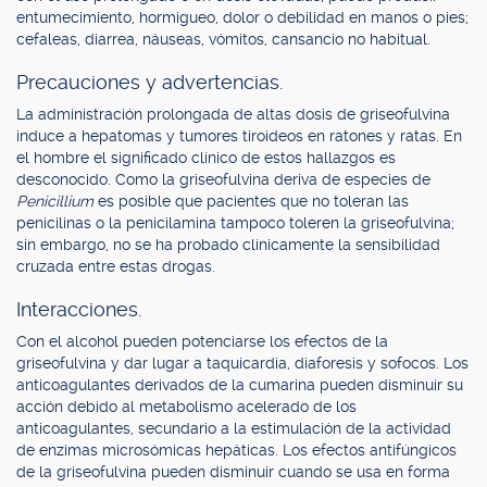
entumecimiento, hormigueo, dolor o debilidad en manos o pies;
cefaleas, diarrea, náuseas, vómitos, cansancio no habitual.
Precauciones y advertencias.
La administración prolongada de altas dosis de griseofulvina
induce a hepatomas y tumores tiroideos en ratones y ratas. En
el hombre el significado clínico de estos hallazgos es
desconocido. Como la griseofulvina deriva de especies de
Penicillium
es posible que pacientes que no toleran las
penicilinas o la penicilamina tampoco toleren la griseofulvina;
sin embargo, no se ha probado clínicamente la sensibilidad
cruzada entre estas drogas.
Interacciones.
Con el alcohol pueden potenciarse los efectos de la
griseofulvina y dar lugar a taquicardia, diaforesis y sofocos. Los
anticoagulantes derivados de la cumarina pueden disminuir su
acción debido al metabolismo acelerado de los
anticoagulantes, secundario a la estimulación de la actividad
de enzimas microsómicas hepáticas. Los efectos antifúngicos
de la griseofulvina pueden disminuir cuando se usa en forma