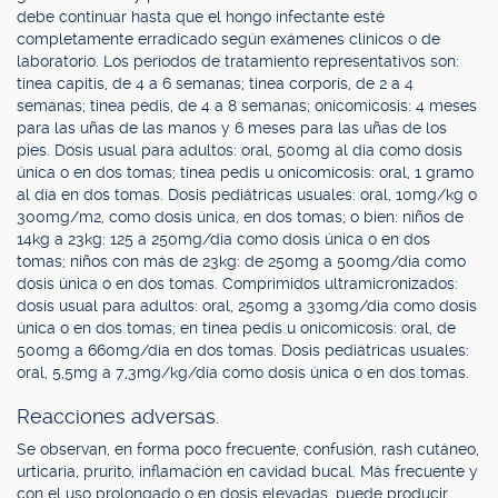
debe continuar hasta que el hongo infectante esté
completamente erradicado según exámenes clínicos o de
laboratorio. Los períodos de tratamiento representativos son:
tinea capitis, de 4 a 6 semanas; tinea corporis, de 2 a 4
semanas; tinea pedis, de 4 a 8 semanas; onicomicosis: 4 meses
para las uñas de las manos y 6 meses para las uñas de los
pies. Dosis usual para adultos: oral, 500mg al día como dosis
única o en dos tomas; tinea pedis u onicomicosis: oral, 1 gramo
al día en dos tomas. Dosis pediátricas usuales: oral, 10mg/kg o
300mg/m2, como dosis única, en dos tomas; o bien: niños de
14kg a 23kg: 125 a 250mg/día como dosis única o en dos
tomas; niños con más de 23kg: de 250mg a 500mg/día como
dosis única o en dos tomas. Comprimidos ultramicronizados:
dosis usual para adultos: oral, 250mg a 330mg/día como dosis
única o en dos tomas; en tinea pedis u onicomicosis: oral, de
500mg a 660mg/día en dos tomas. Dosis pediátricas usuales:
oral, 5,5mg a 7,3mg/kg/día como dosis única o en dos tomas.
Reacciones adversas.
Se observan, en forma poco frecuente, confusión, rash cutáneo,
urticaria, prurito, inflamación en cavidad bucal. Más frecuente y
con el uso prolongado o en dosis elevadas, puede producir