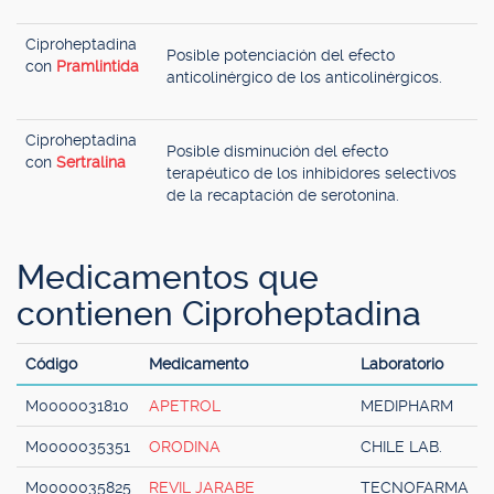
Ciproheptadina
Posible potenciación del efecto
con
Pramlintida
anticolinérgico de los anticolinérgicos.
Ciproheptadina
Posible disminución del efecto
con
Sertralina
terapéutico de los inhibidores selectivos
de la recaptación de serotonina.
Medicamentos que
contienen Ciproheptadina
Código
Medicamento
Laboratorio
M0000031810
APETROL
MEDIPHARM
M0000035351
ORODINA
CHILE LAB.
M0000035825
REVIL JARABE
TECNOFARMA