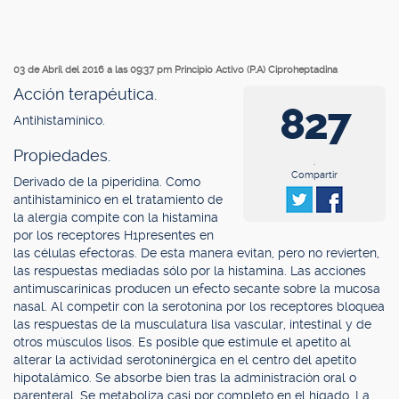
03 de Abril del 2016 a las 09:37 pm
Principio Activo (P.A) Ciproheptadina
Acción terapéutica.
827
Antihistamínico.
Propiedades.
.
Compartir
Derivado de la piperidina. Como
antihistamínico en el tratamiento de
la alergia compite con la histamina
por los receptores H1presentes en
las células efectoras. De esta manera evitan, pero no revierten,
las respuestas mediadas sólo por la histamina. Las acciones
antimuscarínicas producen un efecto secante sobre la mucosa
nasal. Al competir con la serotonina por los receptores bloquea
las respuestas de la musculatura lisa vascular, intestinal y de
otros músculos lisos. Es posible que estimule el apetito al
alterar la actividad serotoninérgica en el centro del apetito
hipotalámico. Se absorbe bien tras la administración oral o
parenteral. Se metaboliza casi por completo en el hígado. La