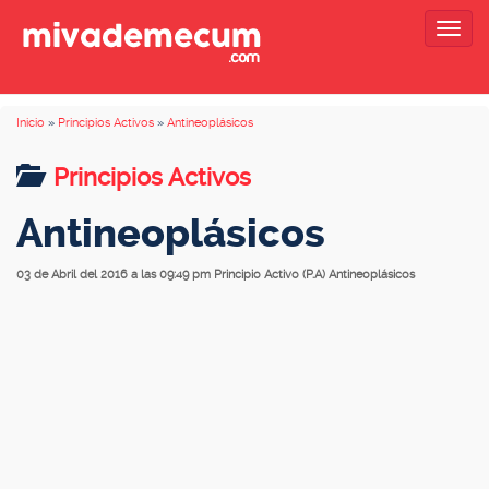
Togg
navig
Inicio
»
Principios Activos
»
Antineoplásicos
Principios Activos
Antineoplásicos
03 de Abril del 2016 a las 09:49 pm
Principio Activo (P.A) Antineoplásicos