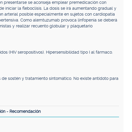
len presentarse se aconseja emplear premedicación con
e iniciar la fleboclisis. La dosis se irá aumentando gradual y
n arterial posible especialmente en sujetos con cardiopatía
ipertensiva. Como alemtuzumab provoca linfopenia se deberá
nistas y realizar recuento globular y plaquetario
s (HIV seropositivos). Hipersensibilidad tipo I al fármaco.
de sostén y tratamiento sintomático. No existe antídoto para
ión - Recomendación