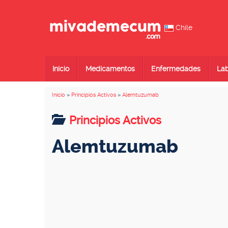
Chile
Inicio
Medicamentos
Enfermedades
Lab
Inicio
»
Principios Activos
»
Alemtuzumab
Principios Activos
Alemtuzumab