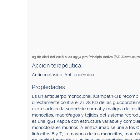
03 de Abril del 2016 a las 09:54 pm
Principio Activo (P.A) Alemtuzu
Acción terapéutica.
Antineoplásico. Antileucémico.
Propiedades.
Es un anticuerpo monoclonal (Campath-1H) recombi
directamente contra el 21-28 KD de las glucoproteín
expresado en la superficie normal y maligna de los li
monocitos, macrófagos y tejidos del sistema reprod
es una IgG1 Kappa con estructura variable y comple
monoclonales murinos. Alemtuzumab se une a los CD5
linfocitos B y T, la mayoría de los monocitos, macr