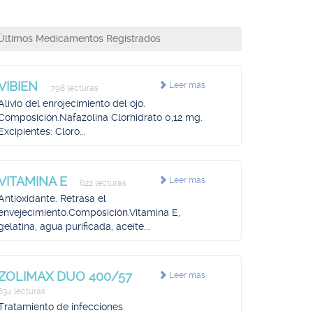
Últimos Medicamentos Registrados
VIBIEN
Leer más
798 lecturas
Alivio del enrojecimiento del ojo.
Composición.Nafazolina Clorhidrato 0,12 mg.
Excipientes: Cloro...
VITAMINA E
Leer más
622 lecturas
Antioxidante. Retrasa el
envejecimiento.Composición.Vitamina E,
gelatina, agua purificada, aceite...
ZOLIMAX DUO 400/57
Leer más
634 lecturas
Tratamiento de infecciones.