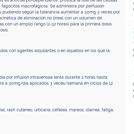
es es anticuerpo-dependiente, provoca la lisis de las células
os fagocitos macrofágicos. Se administra por perfusión
ras pudiendo según la tolerancia aumentar a 30mg 3 veces por
inética de eliminación no lineal con un volumen de
ras con un amplio rango (2-32 horas) para la primera dosis
osis.
ados con agentes alquilantes o en aquellos en los que la
ía por infusión intravenosa lenta durante 2 horas hasta
ará a 30mg/día aplicados 3 veces/semana en ciclos de 12
l, rash cutáneo, urticaria, cefalea, mareos, diarrea, fatiga,