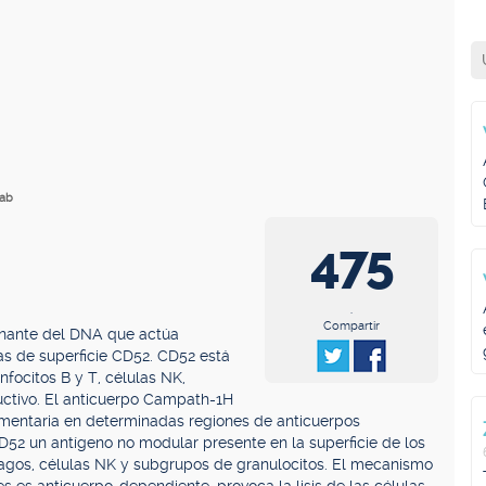
mab
475
.
Compartir
nante del DNA que actúa
as de superficie CD52. CD52 está
nfocitos B y T, células NK,
uctivo. El anticuerpo Campath-1H
mentaria en determinadas regiones de anticuerpos
2 un antígeno no modular presente en la superficie de los
ófagos, células NK y subgrupos de granulocitos. El mecanismo