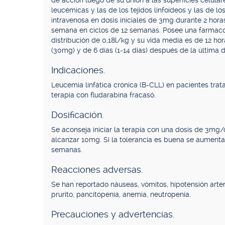
de acción luego de su unión a las superficies celular
leucémicas y las de los tejidos linfoideos y las de l
intravenosa en dosis iniciales de 3mg durante 2 ho
semana en ciclos de 12 semanas. Posee una farmacoc
distribución de 0,18l/kg y su vida media es de 12 ho
(30mg) y de 6 días (1-14 días) después de la última d
Indicaciones.
Leucemia linfática crónica (B-CLL) en pacientes trat
terapia con fludarabina fracasó.
Dosificación.
Se aconseja iniciar la terapia con una dosis de 3mg/d
alcanzar 10mg. Si la tolerancia es buena se aument
semanas.
Reacciones adversas.
Se han reportado náuseas, vómitos, hipotensión arteria
prurito, pancitopenia, anemia, neutropenia.
Precauciones y advertencias.