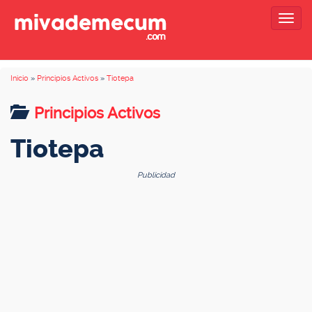
Togg
navig
Inicio
»
Principios Activos
»
Tiotepa
Principios Activos
Tiotepa
Publicidad