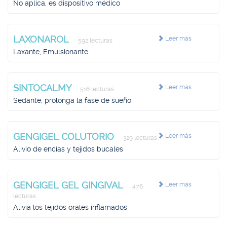
No aplica, es dispositivo médico
LAXONAROL
Leer más
592 lecturas
Laxante, Emulsionante
SINTOCALMY
Leer más
516 lecturas
Sedante, prolonga la fase de sueño
GENGIGEL COLUTORIO
Leer más
329 lecturas
Alivio de encías y tejidos bucales
GENGIGEL GEL GINGIVAL
Leer más
476
lecturas
Alivia los tejidos orales inflamados