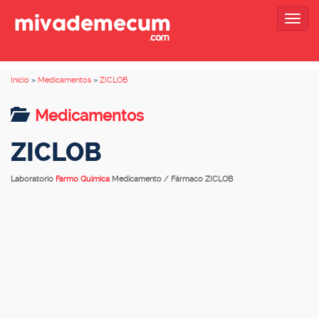
Togg
navig
Inicio
»
Medicamentos
»
ZICLOB
Medicamentos
ZICLOB
Laboratorio
Farmo Quimica
Medicamento / Fármaco ZICLOB