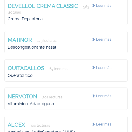
DEVELLOL CREMA CLASSIC
Leer más
563
lecturas
Crema Depilatoria
MATINOR
Leer más
173 lecturas
Descongestionante nasal
QUITACALLOS
Leer más
63 lecturas
Queratolítico
NERVOTON
Leer más
304 lecturas
Vitamínico, Adaptógeno
ALGEX
Leer más
300 lecturas