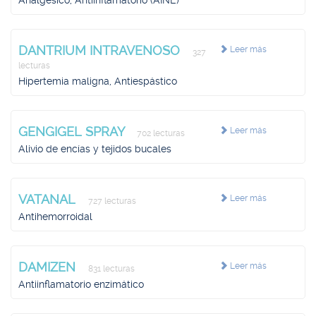
Analgésico, Antiinflamatorio (AINE)
DANTRIUM INTRAVENOSO
Leer más
327
lecturas
Hipertemia maligna, Antiespástico
GENGIGEL SPRAY
Leer más
702 lecturas
Alivio de encías y tejidos bucales
VATANAL
Leer más
727 lecturas
Antihemorroidal
DAMIZEN
Leer más
831 lecturas
Antiinflamatorio enzimático