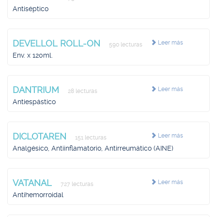
Antiséptico
DEVELLOL ROLL-ON
Leer más
590 lecturas
Env. x 120ml.
DANTRIUM
Leer más
28 lecturas
Antiespástico
DICLOTAREN
Leer más
151 lecturas
Analgésico, Antiinflamatorio, Antirreumático (AINE)
VATANAL
Leer más
727 lecturas
Antihemorroidal