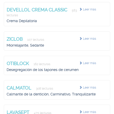
DEVELLOL CREMA CLASSIC
Leer más
563
lecturas
Crema Depilatoria
ZICLOB
Leer más
107 lecturas
Miorrelajante, Sedante
OTIBLOCK
Leer más
162 lecturas
Desegregación de los tapones de cerumen
CALMATOL
Leer más
308 lecturas
Calmante de la dentición, Carminativo, Tranquilizante
LAVASEPT
Leer más
475 lecturas