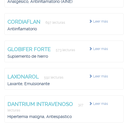
Analgésico, Antiinflamatorio (AINE)
CORDIAFLAN
Leer más
697 lecturas
Antiinflamatorio
GLOBIFER FORTE
Leer más
573 lecturas
Suplemento de hierro
LAXONAROL
Leer más
592 lecturas
Laxante, Emulsionante
DANTRIUM INTRAVENOSO
Leer más
327
lecturas
Hipertemia maligna, Antiespástico