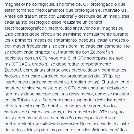
magnesio) no corregibles, síndrome del QT prolongado o que
estén tomando medicamentos que prolonguen el intervalo QT.
Antes del tratamiento con Zelboraf y después de un mes y tras
cada ajuste posológico debe realizarse un control
electrocardiográfico y electrolítico (incluyendo al magnesio).
Este control debe efectuarse asimismo mensualmente durante
los 3 primeros meses de tratamiento; después, cada 3 meses o
con mayor frecuencia si se considera indicado clínicamente. No
se recomienda empezar el tratamiento con Zelboraf en
pacientes con un QTc >500 ms. Si el QTc sobrepasa los 500
ms (CTCAE ≥ grado 3), se debe retirar temporalmente
Zelboraf, corregir las alteraciones electrolíticas y controlar los
factores de riesgo cardíaco por prolongación del QT (p. ej.:
insuficiencia cardíaca congestiva, bradiarritmias). El tratamiento
no debe reiniciarse hasta que el QTc descienda por debajo de
500 ms y debe hacerse con una dosis menor, como se muestra
en las Tablas 1 y 2. Se recomienda suspender definitivamente
el tratamiento con Zelboraf si, después de corregidos los
factores de riesgo asociados, el incremento del QTc es >500
ms y además existe un cambio >60 ms respecto del valor
pretratamiento.
Insuficiencia hepática:
No es necesario el ajuste
de la dosis inicial para los pacientes con insuficiencia hepática.