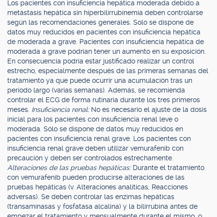
Los pacientes con insuficiencia hepática moderada debido a
metástasis hepática sin hiperbilirrubinemia deben controlarse
según las recomendaciones generales. Solo se dispone de
datos muy reducidos en pacientes con insuficiencia hepática
de moderada a grave. Pacientes con insuficiencia hepática de
moderada a grave podrían tener un aumento en su exposición.
En consecuencia podría estar justificado realizar un control
estrecho, especialmente después de las primeras semanas del
tratamiento ya que puede ocurrir una acumulación tras un
período largo (varias semanas). Además, se recomienda
controlar el ECG de forma rutinaria durante los tres primeros
meses.
Insuficiencia renal:
No es necesario el ajuste de la dosis
inicial para los pacientes con insuficiencia renal leve o
moderada. Sólo se dispone de datos muy reducidos en
pacientes con insuficiencia renal grave. Los pacientes con
insuficiencia renal grave deben utilizar vemurafenib con
precaución y deben ser controlados estrechamente.
Alteraciones de las pruebas hepáticas:
Durante el tratamiento
con vemurafenib pueden producirse alteraciones de las
pruebas hepáticas (v. Alteraciones analíticas, Reacciones
adversas). Se deben controlar las enzimas hepáticas
(transaminasas y fosfatasa alcalina) y la bilirrubina antes de
empezar el tratamiento y mensualmente durante el mismo, o