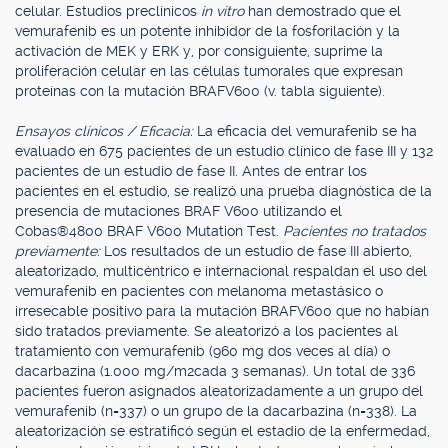
celular. Estudios preclínicos
in vitro
han demostrado que el
vemurafenib es un potente inhibidor de la fosforilación y la
activación de MEK y ERK y, por consiguiente, suprime la
proliferación celular en las células tumorales que expresan
proteínas con la mutación BRAFV600 (v. tabla siguiente).
Ensayos clínicos / Eficacia:
La eficacia del vemurafenib se ha
evaluado en 675 pacientes de un estudio clínico de fase III y 132
pacientes de un estudio de fase II. Antes de entrar los
pacientes en el estudio, se realizó una prueba diagnóstica de la
presencia de mutaciones BRAF V600 utilizando el
Cobas®4800 BRAF V600 Mutation Test.
Pacientes no tratados
previamente:
Los resultados de un estudio de fase III abierto,
aleatorizado, multicéntrico e internacional respaldan el uso del
vemurafenib en pacientes con melanoma metastásico o
irresecable positivo para la mutación BRAFV600 que no habían
sido tratados previamente. Se aleatorizó a los pacientes al
tratamiento con vemurafenib (960 mg dos veces al día) o
dacarbazina (1.000 mg/m2cada 3 semanas). Un total de 336
pacientes fueron asignados aleatorizadamente a un grupo del
vemurafenib (n=337) o un grupo de la dacarbazina (n=338). La
aleatorización se estratificó según el estadio de la enfermedad,