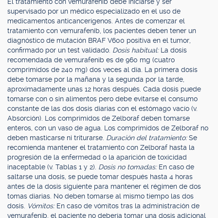
El tratamiento con vemurafenib debe iniciarse y ser
supervisado por un médico especializado en el uso de
medicamentos anticancerígenos. Antes de comenzar el
tratamiento con vemurafenib, los pacientes deben tener un
diagnóstico de mutación BRAF V600 positiva en el tumor,
confirmado por un test validado.
Dosis habitual:
La dosis
recomendada de vemurafenib es de 960 mg (cuatro
comprimidos de 240 mg) dos veces al día. La primera dosis
debe tomarse por la mañana y la segunda por la tarde,
aproximadamente unas 12 horas después. Cada dosis puede
tomarse con o sin alimentos pero debe evitarse el consumo
constante de las dos dosis diarias con el estómago vacío (v.
Absorción). Los comprimidos de Zelboraf deben tomarse
enteros, con un vaso de agua. Los comprimidos de Zelboraf no
deben masticarse ni triturarse.
Duración del tratamiento:
Se
recomienda mantener el tratamiento con Zelboraf hasta la
progresión de la enfermedad o la aparición de toxicidad
inaceptable (v. Tablas 1 y 2).
Dosis no tomadas:
En caso de
saltarse una dosis, se puede tomar después hasta 4 horas
antes de la dosis siguiente para mantener el régimen de dos
tomas diarias. No deben tomarse al mismo tiempo las dos
dosis.
Vómitos:
En caso de vómitos tras la administración de
vemurafenib, el paciente no debería tomar una dosis adicional