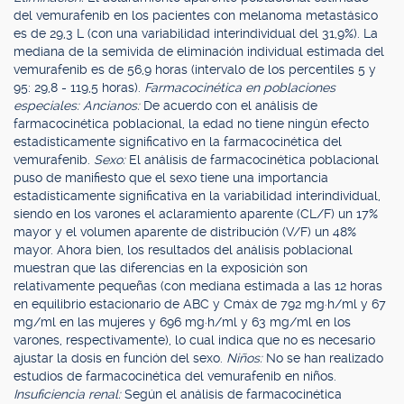
del vemurafenib en los pacientes con melanoma metastásico
es de 29,3 L (con una variabilidad interindividual del 31,9%). La
mediana de la semivida de eliminación individual estimada del
vemurafenib es de 56,9 horas (intervalo de los percentiles 5 y
95: 29,8 - 119,5 horas).
Farmacocinética en poblaciones
especiales: Ancianos:
De acuerdo con el análisis de
farmacocinética poblacional, la edad no tiene ningún efecto
estadísticamente significativo en la farmacocinética del
vemurafenib.
Sexo:
El análisis de farmacocinética poblacional
puso de manifiesto que el sexo tiene una importancia
estadísticamente significativa en la variabilidad interindividual,
siendo en los varones el aclaramiento aparente (CL/F) un 17%
mayor y el volumen aparente de distribución (V/F) un 48%
mayor. Ahora bien, los resultados del análisis poblacional
muestran que las diferencias en la exposición son
relativamente pequeñas (con mediana estimada a las 12 horas
en equilibrio estacionario de ABC y Cmáx de 792 mg·h/ml y 67
mg/ml en las mujeres y 696 mg·h/ml y 63 mg/ml en los
varones, respectivamente), lo cual indica que no es necesario
ajustar la dosis en función del sexo.
Niños:
No se han realizado
estudios de farmacocinética del vemurafenib en niños.
Insuficiencia renal:
Según el análisis de farmacocinética