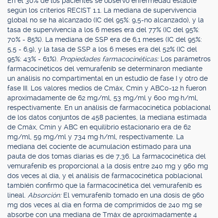
En el 30% de los pacientes se observó enfermedad estable
según los criterios RECIST 1.1. La mediana de supervivencia
global no se ha alcanzado (IC del 95%: 9,5-no alcanzado), y la
tasa de supervivencia a los 6 meses era del 77% (IC del 95%:
70% - 85%). La mediana de SSP era de 6,1 meses (IC del 95%:
5,5 - 6,9), y la tasa de SSP a los 6 meses era del 52% (IC del
95%: 43% - 61%).
Propiedades farmacocinéticas:
Los parámetros
farmacocinéticos del vemurafenib se determinaron mediante
un análisis no compartimental en un estudio de fase I y otro de
fase III. Los valores medios de Cmáx, Cmín y ABC0-12 h fueron
aproximadamente de 62 mg/ml, 53 mg/ml y 600 mg·h/ml,
respectivamente. En un análisis de farmacocinética poblacional
de los datos conjuntos de 458 pacientes, la mediana estimada
de Cmáx, Cmín y ABC en equilibrio estacionario era de 62
mg/ml, 59 mg/ml y 734 mg·h/ml, respectivamente. La
mediana del cociente de acumulación estimado para una
pauta de dos tomas diarias es de 7,36. La farmacocinética del
vemurafenib es proporcional a la dosis entre 240 mg y 960 mg
dos veces al día, y el análisis de farmacocinética poblacional
también confirmó que la farmacocinética del vemurafenib es
lineal.
Absorción:
El vemurafenib tomado en una dosis de 960
mg dos veces al día en forma de comprimidos de 240 mg se
absorbe con una mediana de Tmáx de aproximadamente 4