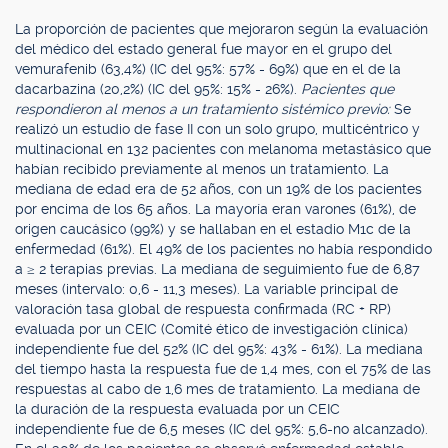
La proporción de pacientes que mejoraron según la evaluación
del médico del estado general fue mayor en el grupo del
vemurafenib (63,4%) (IC del 95%: 57% - 69%) que en el de la
dacarbazina (20,2%) (IC del 95%: 15% - 26%).
Pacientes que
respondieron al menos a un tratamiento sistémico previo:
Se
realizó un estudio de fase II con un solo grupo, multicéntrico y
multinacional en 132 pacientes con melanoma metastásico que
habían recibido previamente al menos un tratamiento. La
mediana de edad era de 52 años, con un 19% de los pacientes
por encima de los 65 años. La mayoría eran varones (61%), de
origen caucásico (99%) y se hallaban en el estadio M1c de la
enfermedad (61%). El 49% de los pacientes no había respondido
a ≥ 2 terapias previas. La mediana de seguimiento fue de 6,87
meses (intervalo: 0,6 - 11,3 meses). La variable principal de
valoración tasa global de respuesta confirmada (RC + RP)
evaluada por un CEIC (Comité ético de investigación clínica)
independiente fue del 52% (IC del 95%: 43% - 61%). La mediana
del tiempo hasta la respuesta fue de 1,4 mes, con el 75% de las
respuestas al cabo de 1,6 mes de tratamiento. La mediana de
la duración de la respuesta evaluada por un CEIC
independiente fue de 6,5 meses (IC del 95%: 5,6-no alcanzado).