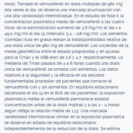
horas. Tomado el vemurafenib en dosis múltiples de 960 mg
dos veces al día, se observa una marcada acumulación con
una alta variabilidad interindividual. En el estudio de fase II, la
concentración plasmática media de vemurafenib a las cuatro
horas de la administración aumentó de 3,6 mg/ml el día 1 a
49,0 mg/ml el día 15 (intervalo: 5,4 - 118 mg/ml). Los alimentos
(comidas ricas en grasa) elevan la biodisponibilidad relativa de
una dosis única de 960 mg de vemurafenib. Los cocientes de la
media geométrica entre el estado posprandial y en ayunas
para la Cmáx y el ABB eran de 2,6 y 4,7, respectivamente. La
mediana de Tmáx pasaba de 4 a 8 horas cuando una dosis
única de vemurafenib se tomaba con alimentos. Los datos
relativos a la seguridad y la eficacia en los estudios
fundamentales procedían de pacientes que tomaron el
vemurafenib con y sin alimentos. En equilibrio estacionario
(alcanzado el día 15 en el 80% de los pacientes), la exposición
plasmática media al vemurafenib permanece estable
(concentración antes de la dosis matinal y a las 2 - 4 horas)
según refleja la relación media de 1,13. Una marcada
variabilidad interindividual similar en la exposición plasmática
se observó en estado de equilibrio estacionario
independientemente de la reducción de la dosis. Se estima