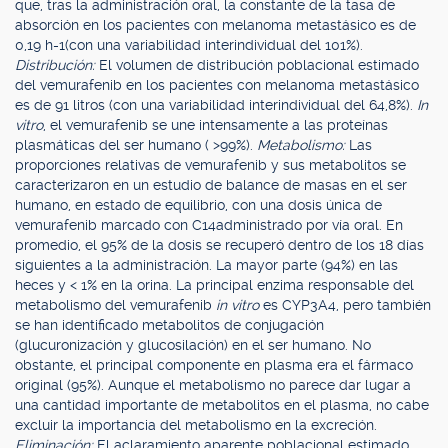
que, tras la administración oral, la constante de la tasa de
absorción en los pacientes con melanoma metastásico es de
0,19 h-1(con una variabilidad interindividual del 101%).
Distribución:
El volumen de distribución poblacional estimado
del vemurafenib en los pacientes con melanoma metastásico
es de 91 litros (con una variabilidad interindividual del 64,8%).
In
vitro
, el vemurafenib se une intensamente a las proteínas
plasmáticas del ser humano ( >99%).
Metabolismo:
Las
proporciones relativas de vemurafenib y sus metabolitos se
caracterizaron en un estudio de balance de masas en el ser
humano, en estado de equilibrio, con una dosis única de
vemurafenib marcado con C14administrado por vía oral. En
promedio, el 95% de la dosis se recuperó dentro de los 18 días
siguientes a la administración. La mayor parte (94%) en las
heces y < 1% en la orina. La principal enzima responsable del
metabolismo del vemurafenib
in vitro
es CYP3A4, pero también
se han identificado metabolitos de conjugación
(glucuronización y glucosilación) en el ser humano. No
obstante, el principal componente en plasma era el fármaco
original (95%). Aunque el metabolismo no parece dar lugar a
una cantidad importante de metabolitos en el plasma, no cabe
excluir la importancia del metabolismo en la excreción.
Eliminación:
El aclaramiento aparente poblacional estimado