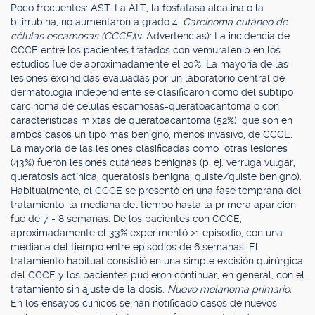
Poco frecuentes: AST. La ALT, la fosfatasa alcalina o la
bilirrubina, no aumentaron a grado 4.
Carcinoma cutáneo de
células escamosas (CCCE)
(v. Advertencias): La incidencia de
CCCE entre los pacientes tratados con vemurafenib en los
estudios fue de aproximadamente el 20%. La mayoría de las
lesiones excindidas evaluadas por un laboratorio central de
dermatología independiente se clasificaron como del subtipo
carcinoma de células escamosas-queratoacantoma o con
características mixtas de queratoacantoma (52%), que son en
ambos casos un tipo más benigno, menos invasivo, de CCCE.
La mayoría de las lesiones clasificadas como "otras lesiones"
(43%) fueron lesiones cutáneas benignas (p. ej. verruga vulgar,
queratosis actínica, queratosis benigna, quiste/quiste benigno).
Habitualmente, el CCCE se presentó en una fase temprana del
tratamiento: la mediana del tiempo hasta la primera aparición
fue de 7 - 8 semanas. De los pacientes con CCCE,
aproximadamente el 33% experimentó >1 episodio, con una
mediana del tiempo entre episodios de 6 semanas. El
tratamiento habitual consistió en una simple excisión quirúrgica
del CCCE y los pacientes pudieron continuar, en general, con el
tratamiento sin ajuste de la dosis.
Nuevo melanoma primario:
En los ensayos clínicos se han notificado casos de nuevos