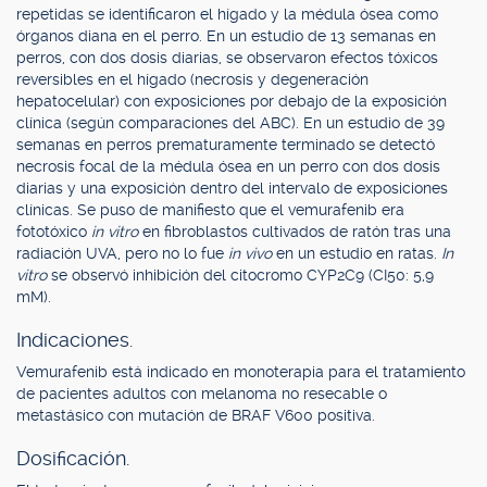
repetidas se identificaron el hígado y la médula ósea como
órganos diana en el perro. En un estudio de 13 semanas en
perros, con dos dosis diarias, se observaron efectos tóxicos
reversibles en el hígado (necrosis y degeneración
hepatocelular) con exposiciones por debajo de la exposición
clínica (según comparaciones del ABC). En un estudio de 39
semanas en perros prematuramente terminado se detectó
necrosis focal de la médula ósea en un perro con dos dosis
diarias y una exposición dentro del intervalo de exposiciones
clínicas. Se puso de manifiesto que el vemurafenib era
fototóxico
in vitro
en fibroblastos cultivados de ratón tras una
radiación UVA, pero no lo fue
in vivo
en un estudio en ratas.
In
vitro
se observó inhibición del citocromo CYP2C9 (CI50: 5,9
mM).
Indicaciones.
Vemurafenib está indicado en monoterapia para el tratamiento
de pacientes adultos con melanoma no resecable o
metastásico con mutación de BRAF V600 positiva.
Dosificación.