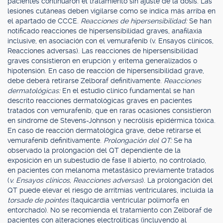
pacientes continuaron el tratamiento sin ajuste de la dosis. Las
lesiones cutáneas deben vigilarse como se indica más arriba en
el apartado de CCCE.
Reacciones de hipersensibilidad:
Se han
notificado reacciones de hipersensibilidad graves, anafilaxia
inclusive, en asociación con el vemurafenib (v. Ensayos clínicos,
Reacciones adversas). Las reacciones de hipersensibilidad
graves consistieron en erupción y eritema generalizados o
hipotensión. En caso de reacción de hipersensibilidad grave,
debe deberá retirarse Zelboraf definitivamente.
Reacciones
dermatológicas:
En el estudio clínico fundamental se han
descrito reacciones dermatológicas graves en pacientes
tratados con vemurafenib, que en raras ocasiones consistieron
en síndrome de Stevens-Johnson y necrólisis epidérmica tóxica.
En caso de reacción dermatológica grave, debe retirarse el
vemurafenib definitivamente.
Prolongación del QT:
Se ha
observado la prolongación del QT dependiente de la
exposición en un subestudio de fase II abierto, no controlado,
en pacientes con melanoma metastásico previamente tratados
(
v. Ensayos clínicos, Reacciones adversas
). La prolongación del
QT puede elevar el riesgo de arritmias ventriculares, incluida la
torsade de pointes
(taquicardia ventricular polimorfa en
entorchado). No se recomienda el tratamiento con Zelboraf de
pacientes con alteraciones electrolíticas (incluyendo al