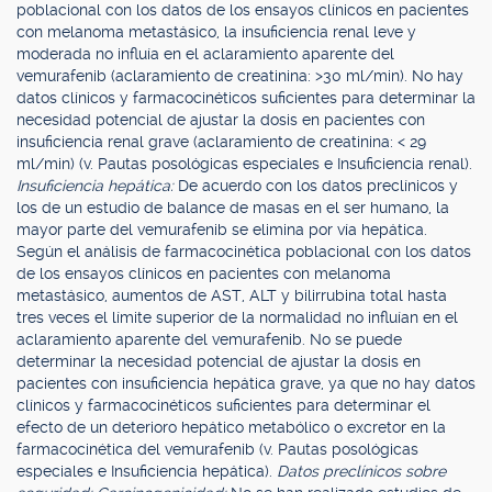
poblacional con los datos de los ensayos clínicos en pacientes
con melanoma metastásico, la insuficiencia renal leve y
moderada no influía en el aclaramiento aparente del
vemurafenib (aclaramiento de creatinina: >30 ml/min). No hay
datos clínicos y farmacocinéticos suficientes para determinar la
necesidad potencial de ajustar la dosis en pacientes con
insuficiencia renal grave (aclaramiento de creatinina: < 29
ml/min) (v. Pautas posológicas especiales e Insuficiencia renal).
Insuficiencia hepática:
De acuerdo con los datos preclínicos y
los de un estudio de balance de masas en el ser humano, la
mayor parte del vemurafenib se elimina por vía hepática.
Según el análisis de farmacocinética poblacional con los datos
de los ensayos clínicos en pacientes con melanoma
metastásico, aumentos de AST, ALT y bilirrubina total hasta
tres veces el límite superior de la normalidad no influían en el
aclaramiento aparente del vemurafenib. No se puede
determinar la necesidad potencial de ajustar la dosis en
pacientes con insuficiencia hepática grave, ya que no hay datos
clínicos y farmacocinéticos suficientes para determinar el
efecto de un deterioro hepático metabólico o excretor en la
farmacocinética del vemurafenib (v. Pautas posológicas
especiales e Insuficiencia hepática).
Datos preclínicos sobre