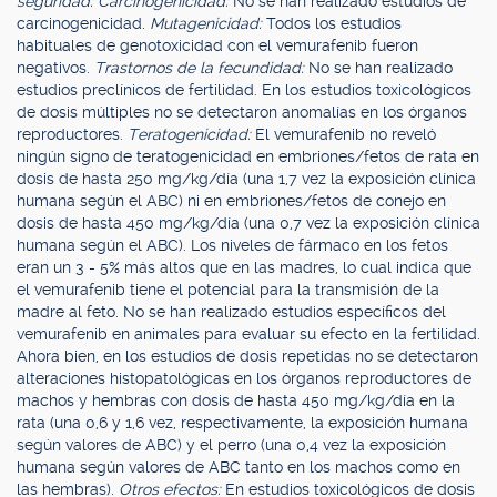
seguridad: Carcinogenicidad:
No se han realizado estudios de
carcinogenicidad.
Mutagenicidad:
Todos los estudios
habituales de genotoxicidad con el vemurafenib fueron
negativos.
Trastornos de la fecundidad:
No se han realizado
estudios preclínicos de fertilidad. En los estudios toxicológicos
de dosis múltiples no se detectaron anomalías en los órganos
reproductores.
Teratogenicidad:
El vemurafenib no reveló
ningún signo de teratogenicidad en embriones/fetos de rata en
dosis de hasta 250 mg/kg/día (una 1,7 vez la exposición clínica
humana según el ABC) ni en embriones/fetos de conejo en
dosis de hasta 450 mg/kg/día (una 0,7 vez la exposición clínica
humana según el ABC). Los niveles de fármaco en los fetos
eran un 3 - 5% más altos que en las madres, lo cual indica que
el vemurafenib tiene el potencial para la transmisión de la
madre al feto. No se han realizado estudios específicos del
vemurafenib en animales para evaluar su efecto en la fertilidad.
Ahora bien, en los estudios de dosis repetidas no se detectaron
alteraciones histopatológicas en los órganos reproductores de
machos y hembras con dosis de hasta 450 mg/kg/día en la
rata (una 0,6 y 1,6 vez, respectivamente, la exposición humana
según valores de ABC) y el perro (una 0,4 vez la exposición
humana según valores de ABC tanto en los machos como en
las hembras).
Otros efectos:
En estudios toxicológicos de dosis