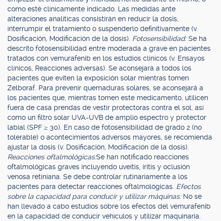
como esté clínicamente indicado. Las medidas ante
alteraciones analíticas consistirán en reducir la dosis,
interrumpir el tratamiento o suspenderlo definitivamente (v.
Dosificación, Modificación de la dosis).
Fotosensibilidad:
Se ha
descrito fotosensibilidad entre moderada a grave en pacientes
tratados con vemurafenib en los estudios clínicos (v. Ensayos
clínicos, Reacciones adversas). Se aconsejará a todos los
pacientes que eviten la exposición solar mientras tomen
Zelboraf. Para prevenir quemaduras solares, se aconsejará a
los pacientes que, mientras tomen este medicamento, utilicen
fuera de casa prendas de vestir protectoras contra el sol, así
como un filtro solar UVA-UVB de amplio espectro y protector
labial (SPF ≥ 30). En caso de fotosensibilidad de grado 2 (no
tolerable) o acontecimientos adversos mayores, se recomienda
ajustar la dosis (v. Dosificación, Modificación de la dosis).
Reacciones oftalmológicas:
Se han notificado reacciones
oftalmológicas graves incluyendo uveítis, iritis y oclusión
venosa retiniana. Se debe controlar rutinariamente a los
pacientes para detectar reacciones oftalmológicas.
Efectos
sobre la capacidad para conducir y utilizar máquinas:
No se
han llevado a cabo estudios sobre los efectos del vemurafenib
en la capacidad de conducir vehículos y utilizar maquinaria.