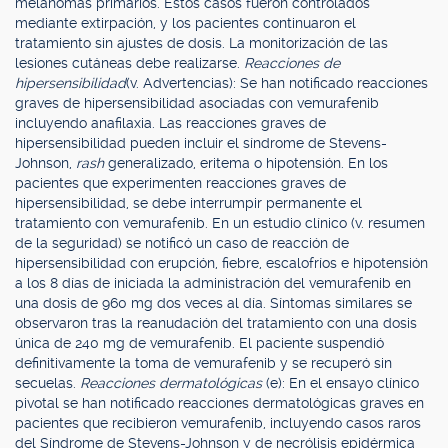
melanomas primarios. Estos casos fueron controlados
mediante extirpación, y los pacientes continuaron el
tratamiento sin ajustes de dosis. La monitorización de las
lesiones cutáneas debe realizarse.
Reacciones de
hipersensibilidad
(v. Advertencias): Se han notificado reacciones
graves de hipersensibilidad asociadas con vemurafenib
incluyendo anafilaxia. Las reacciones graves de
hipersensibilidad pueden incluir el síndrome de Stevens-
Johnson,
rash
generalizado, eritema o hipotensión. En los
pacientes que experimenten reacciones graves de
hipersensibilidad, se debe interrumpir permanente el
tratamiento con vemurafenib. En un estudio clínico (v. resumen
de la seguridad) se notificó un caso de reacción de
hipersensibilidad con erupción, fiebre, escalofríos e hipotensión
a los 8 días de iniciada la administración del vemurafenib en
una dosis de 960 mg dos veces al día. Síntomas similares se
observaron tras la reanudación del tratamiento con una dosis
única de 240 mg de vemurafenib. El paciente suspendió
definitivamente la toma de vemurafenib y se recuperó sin
secuelas.
Reacciones dermatológicas
(e): En el ensayo clínico
pivotal se han notificado reacciones dermatológicas graves en
pacientes que recibieron vemurafenib, incluyendo casos raros
del Síndrome de Stevens-Johnson y de necrólisis epidérmica