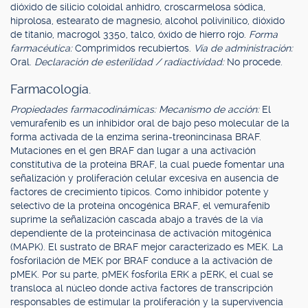
dióxido de silicio coloidal anhidro, croscarmelosa sódica,
hiprolosa, estearato de magnesio, alcohol polivinílico, dióxido
de titanio, macrogol 3350, talco, óxido de hierro rojo.
Forma
farmacéutica:
Comprimidos recubiertos.
Vía de administración:
Oral.
Declaración de esterilidad / radiactividad:
No procede.
Farmacología.
Propiedades farmacodinámicas: Mecanismo de acción:
El
vemurafenib es un inhibidor oral de bajo peso molecular de la
forma activada de la enzima serina-treonincinasa BRAF.
Mutaciones en el gen BRAF dan lugar a una activación
constitutiva de la proteína BRAF, la cual puede fomentar una
señalización y proliferación celular excesiva en ausencia de
factores de crecimiento típicos. Como inhibidor potente y
selectivo de la proteína oncogénica BRAF, el vemurafenib
suprime la señalización cascada abajo a través de la vía
dependiente de la proteincinasa de activación mitogénica
(MAPK). El sustrato de BRAF mejor caracterizado es MEK. La
fosforilación de MEK por BRAF conduce a la activación de
pMEK. Por su parte, pMEK fosforila ERK a pERK, el cual se
transloca al núcleo donde activa factores de transcripción
responsables de estimular la proliferación y la supervivencia