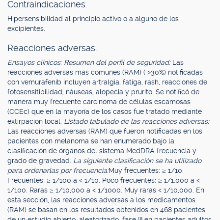
Contraindicaciones.
Hipersensibilidad al principio activo o a alguno de los
excipientes.
Reacciones adversas.
Ensayos clínicos: Resumen del perfil de seguridad:
Las
reacciones adversas más comunes (RAM) ( >30%) notificadas
con vemurafenib incluyen artralgia, fatiga, rash, reacciones de
fotosensitibilidad, náuseas, alopecia y prurito. Se notificó de
manera muy frecuente carcinoma de células escamosas
(CCEc) que en la mayoría de los casos fue tratado mediante
extirpación local.
Listado tabulado de las reacciones adversas:
Las reacciones adversas (RAM) que fueron notificadas en los
pacientes con melanoma se han enumerado bajo la
clasificación de órganos del sistema MedDRA frecuencia y
grado de gravedad.
La siguiente clasificación se ha utilizado
para ordenarlas por frecuencia:
Muy frecuentes: ≥ 1/10.
Frecuentes: ≥ 1/100 a < 1/10. Poco frecuentes: ≥ 1/1.000 a <
1/100. Raras ≥ 1/10,000 a < 1/1000. Muy raras < 1/10,000. En
esta sección, las reacciones adversas a los medicamentos
(RAM) se basan en los resultados obtenidos en 468 pacientes
de un estudio abierto, aleatorizado, fase III en pacientes adultos