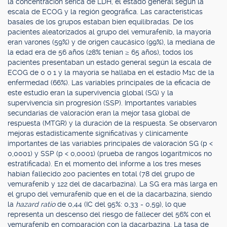
la concentración sérica de LDH, el estado general según la
escala de ECOG y la región geográfica. Las características
basales de los grupos estaban bien equilibradas. De los
pacientes aleatorizados al grupo del vemurafenib, la mayoría
eran varones (59%) y de origen caucásico (99%), la mediana de
la edad era de 56 años (28% tenían ≥ 65 años), todos los
pacientes presentaban un estado general según la escala de
ECOG de 0 o 1 y la mayoría se hallaba en el estadio M1c de la
enfermedad (66%). Las variables principales de la eficacia de
este estudio eran la supervivencia global (SG) y la
supervivencia sin progresión (SSP). Importantes variables
secundarias de valoración eran la mejor tasa global de
respuesta (MTGR) y la duración de la respuesta. Se observaron
mejoras estadísticamente significativas y clínicamente
importantes de las variables principales de valoración SG (p <
0,0001) y SSP (p < 0,0001) (prueba de rangos logarítmicos no
estratificada). En el momento del informe a los tres meses
habían fallecido 200 pacientes en total (78 del grupo de
vemurafenib y 122 del de dacarbazina). La SG era más larga en
el grupo del vemurafenib que en el de la dacarbazina, siendo
la
hazard ratio
de 0,44 (IC del 95%: 0,33 - 0,59), lo que
representa un descenso del riesgo de fallecer del 56% con el
vemurafenib en comparación con la dacarbazina. La tasa de