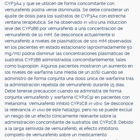
CYP3A4 y que se utilicen de forma concomitante con
vemurafenib podría verse disminuida. Se debe considerar un
ajuste de dosis para los sustratos de CYP3A4 con estrecha
ventana terapéutica. Se ha observado
in vitro
una inducción
leve del CYP2B6 por vemurafenib a una concentración de
vemurafenib de 10 mM. Se desconoce actualmente si
vemurafenib a niveles de plasmáticos de 100 mM observados
en los pacientes en estado estacionario (aproximadamente 50
mg/ml) podría disminuir las concentraciones plasmáticas de
sustratos CYP2B6 administrados concomitantemente, tales
como bupropión. Algunos pacientes mostraron un aumento en
los niveles de warfarina (una media de un 20%) cuando se
administró de forma conjunta una dosis única de warfarina tras
la administración repetida de vemurafenib durante 15 días.
Debe tenerse precaución cuando se administra de forma
conjunta vemurafenib y warfarina (CYP2C9) en pacientes con
melanoma. Vemurafenib inhibió CYP2C8
in vitro
. Se desconoce
la relevancia
in vivo
de este hallazgo, pero no se puede excluir
un riesgo de un efecto clínicamente relevante sobre la
administración concomitante de sustratos del CYP2C8. Debido
a la larga semivida de vemurafenib, el efecto inhibitorio
completo de vemurafenib sobre un medicamento