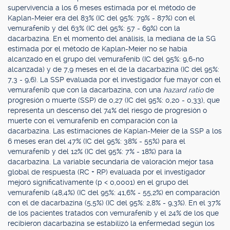
supervivencia a los 6 meses estimada por el método de
Kaplan-Meier era del 83% (IC del 95%: 79% - 87%) con el
vemurafenib y del 63% (IC del 95%: 57 - 69%) con la
dacarbazina. En el momento del análisis, la mediana de la SG
estimada por el método de Kaplan-Meier no se había
alcanzado en el grupo del vemurafenib (IC del 95%: 9,6-no
alcanzada) y de 7,9 meses en el de la dacarbazina (IC del 95%:
7,3 - 9,6). La SSP evaluada por el investigador fue mayor con el
vemurafenib que con la dacarbazina, con una
hazard ratio
de
progresión o muerte (SSP) de 0,27 (IC del 95%: 0,20 - 0,33), que
representa un descenso del 74% del riesgo de progresión o
muerte con el vemurafenib en comparación con la
dacarbazina. Las estimaciones de Kaplan-Meier de la SSP a los
6 meses eran del 47% (IC del 95%: 38% - 55%) para el
vemurafenib y del 12% (IC del 95%: 7% - 18%) para la
dacarbazina. La variable secundaria de valoración mejor tasa
global de respuesta (RC + RP) evaluada por el investigador
mejoró significativamente (p < 0,0001) en el grupo del
vemurafenib (48,4%) (IC del 95%: 41,6% - 55,2%) en comparación
con el de dacarbazina (5,5%) (IC del 95%: 2,8% - 9,3%). En el 37%
de los pacientes tratados con vemurafenib y el 24% de los que
recibieron dacarbazina se estabilizó la enfermedad según los