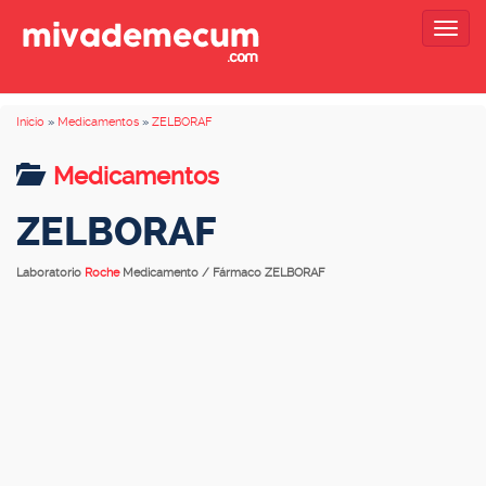
Togg
navig
Inicio
»
Medicamentos
»
ZELBORAF
Medicamentos
ZELBORAF
Laboratorio
Roche
Medicamento / Fármaco ZELBORAF