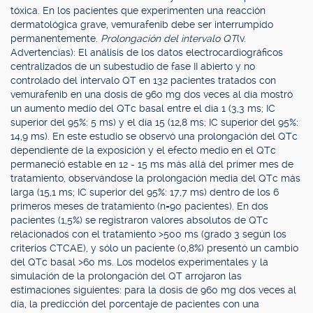
tóxica. En los pacientes que experimenten una reacción
dermatológica grave, vemurafenib debe ser interrumpido
permanentemente.
Prolongación del intervalo QT
(v.
Advertencias): El análisis de los datos electrocardiográficos
centralizados de un subestudio de fase II abierto y no
controlado del intervalo QT en 132 pacientes tratados con
vemurafenib en una dosis de 960 mg dos veces al día mostró
un aumento medio del QTc basal entre el día 1 (3,3 ms; IC
superior del 95%: 5 ms) y el día 15 (12,8 ms; IC superior del 95%:
14,9 ms). En este estudio se observó una prolongación del QTc
dependiente de la exposición y el efecto medio en el QTc
permaneció estable en 12 - 15 ms más allá del primer mes de
tratamiento, observándose la prolongación media del QTc más
larga (15,1 ms; IC superior del 95%: 17,7 ms) dentro de los 6
primeros meses de tratamiento (n=90 pacientes). En dos
pacientes (1,5%) se registraron valores absolutos de QTc
relacionados con el tratamiento >500 ms (grado 3 según los
criterios CTCAE), y sólo un paciente (0,8%) presentó un cambio
del QTc basal >60 ms. Los modelos experimentales y la
simulación de la prolongación del QT arrojaron las
estimaciones siguientes: para la dosis de 960 mg dos veces al
día, la predicción del porcentaje de pacientes con una