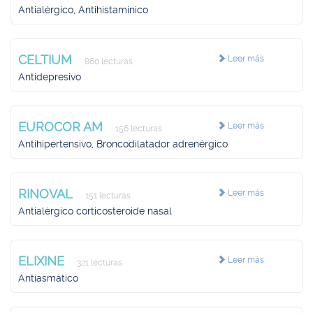
Antialérgico, Antihistamínico
CELTIUM
Leer más
860 lecturas
Antidepresivo
EUROCOR AM
Leer más
156 lecturas
Antihipertensivo, Broncodilatador adrenérgico
RINOVAL
Leer más
151 lecturas
Antialérgico corticosteroide nasal
ELIXINE
Leer más
321 lecturas
Antiasmático