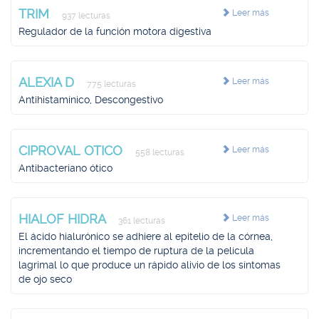
TRIM
Leer más
937 lecturas
Regulador de la función motora digestiva
ALEXIA D
Leer más
775 lecturas
Antihistamínico, Descongestivo
CIPROVAL OTICO
Leer más
558 lecturas
Antibacteriano ótico
HIALOF HIDRA
Leer más
361 lecturas
El ácido hialurónico se adhiere al epitelio de la córnea,
incrementando el tiempo de ruptura de la película
lagrimal lo que produce un rápido alivio de los síntomas
de ojo seco