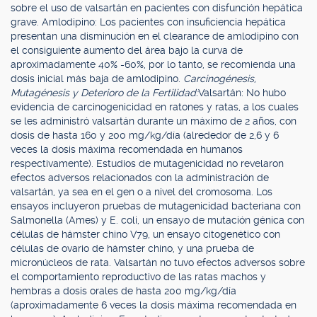
sobre el uso de valsartán en pacientes con disfunción hepática
grave. Amlodipino: Los pacientes con insuficiencia hepática
presentan una disminución en el clearance de amlodipino con
el consiguiente aumento del área bajo la curva de
aproximadamente 40% -60%, por lo tanto, se recomienda una
dosis inicial más baja de amlodipino.
Carcinogénesis,
Mutagénesis y Deterioro de la Fertilidad:
Valsartán: No hubo
evidencia de carcinogenicidad en ratones y ratas, a los cuales
se les administró valsartán durante un máximo de 2 años, con
dosis de hasta 160 y 200 mg/kg/día (alrededor de 2,6 y 6
veces la dosis máxima recomendada en humanos
respectivamente). Estudios de mutagenicidad no revelaron
efectos adversos relacionados con la administración de
valsartán, ya sea en el gen o a nivel del cromosoma. Los
ensayos incluyeron pruebas de mutagenicidad bacteriana con
Salmonella (Ames) y E. coli, un ensayo de mutación génica con
células de hámster chino V79, un ensayo citogenético con
células de ovario de hámster chino, y una prueba de
micronúcleos de rata. Valsartán no tuvo efectos adversos sobre
el comportamiento reproductivo de las ratas machos y
hembras a dosis orales de hasta 200 mg/kg/día
(aproximadamente 6 veces la dosis máxima recomendada en