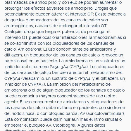
plasmáticas de amlodipino, y con ello se podrían aumentar o
prolongar los efectos adversos de amlodipino. Drogas que
potencialmente pueden alterar el intervalo QT: Existe evidencia
de que los bloqueadores de los canales de calcio son
arritmogénicos, capaces de prolongar el intervalo QT.
Cualquier droga que tenga el potencial de prolongar el
intervalo QT puede ocasionar interacciones farmacodinamias si
se co-administra con los bloqueadores de los canales de
calcio. Amiodarona: El uso concomitante de amiodarona y
diltiazem, un bloqueador de los canales de calcio, provoco un
paro sinusal en un paciente. La amiodarona es un sustrato y un
inhibidor del citocromo P450 3A4 (CYP3A4). Los bloqueadores
de los canales de calcio también afectan el metabolismo del
CYP3A4 (verapamilo, un sustrato de CYP3A4, y el diltiazem, un
inhibidor de CYP3A4). La inhibición del metabolismo de
amiodarona o el de algún bloqueador de los canales de calcio,
puede conducir a mayores concentraciones de uno u otro
agente. El uso concurrente de amiodarona y bloqueadores de
los canales de calcio debe evitarse en pacientes con síndrome
del nodo sinusal o con bloqueo parcial AV (auriculoventricular).
Esta combinación puede disminuir aún más el ritmo sinusal o
empeorar el bloqueo AV. Clopidogrel: Algunos datos