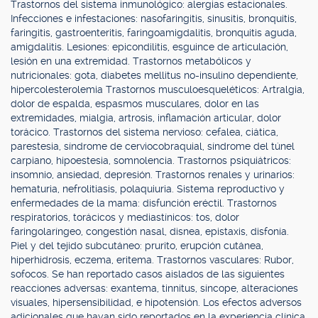
Trastornos del sistema inmunológico: alergias estacionales.
Infecciones e infestaciones: nasofaringitis, sinusitis, bronquitis,
faringitis, gastroenteritis, faringoamigdalitis, bronquitis aguda,
amigdalitis. Lesiones: epicondilitis, esguince de articulación,
lesión en una extremidad. Trastornos metabólicos y
nutricionales: gota, diabetes mellitus no-insulino dependiente,
hipercolesterolemia Trastornos musculoesqueléticos: Artralgia,
dolor de espalda, espasmos musculares, dolor en las
extremidades, mialgia, artrosis, inflamación articular, dolor
torácico. Trastornos del sistema nervioso: cefalea, ciática,
parestesia, síndrome de cerviocobraquial, síndrome del túnel
carpiano, hipoestesia, somnolencia. Trastornos psiquiátricos:
insomnio, ansiedad, depresión. Trastornos renales y urinarios:
hematuria, nefrolitiasis, polaquiuria. Sistema reproductivo y
enfermedades de la mama: disfunción eréctil. Trastornos
respiratorios, torácicos y mediastínicos: tos, dolor
faringolaríngeo, congestión nasal, disnea, epistaxis, disfonía.
Piel y del tejido subcutáneo: prurito, erupción cutánea,
hiperhidrosis, eczema, eritema. Trastornos vasculares: Rubor,
sofocos. Se han reportado casos aislados de las siguientes
reacciones adversas: exantema, tinnitus, síncope, alteraciones
visuales, hipersensibilidad, e hipotensión. Los efectos adversos
adicionales que hayan sido reportados en la experiencia clínica