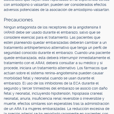
con amlodipino o valsartán; pueden ser considerados efectos
adversos potenciales de la asociación de amlodipino-valsartán.
Precauciones.
Ningún antagonista de los receptores de la angiotensina II
(ARAII) debe ser usado durante el embarazo, salvo que se
considere esencial para el tratamiento. Las pacientes que
estén planeando quedar embarazadas deberán cambiar a un
tratamiento antihipertensivo alternativo que tenga un perfil de
seguridad conocido durante el embarazo. Cuando una paciente
quede embarazada, esta deberá interrumpir inmediatamente el
tratamiento con el ARAII, deberá consultar a su médico y si
procede, iniciara un tratamiento alternativo. Los fármacos que
actúan sobre el sistema renina-angiotensina pueden causar
morbilidad fetal y neonatal cuando se usan durante el
embarazo. El uso de los inhibidores de la ECA durante el
segundo y tercer trimestres del embarazo se asoció con daño
fetal y neonatal, incluyendo hipotensión, hipoplasia craneal
neonatal, anuria, insuficiencia renal reversible o irreversible y
muerte, efectos similares son esperables tras la administración
de un ARA II a mujeres embarazadas. La reducción excesiva de
la presión arterial se ha reportado raramente en pacientes con