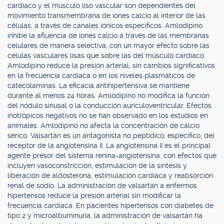
cardíaco y el músculo liso vascular son dependientes del
movimiento transmembrana de iones calcio al interior de las
células, a través de canales iónicos específicos. Amlodipino
inhibe la afluencia de iones calcio a través de las membranas
celulares de manera selectiva, con un mayor efecto sobre las
células vasculares lisas que sobre las del músculo cardíaco.
Amlodipino reduce la presión arterial, sin cambios significativos
en la frecuencia cardíaca o en los niveles plasmáticos de
catecolaminas. La eficacia antihipertensiva se mantiene
durante al menos 24 horas. Amlodipino no modifica la función
del nódulo sinusal o la conducción auriculoventricular. Efectos
inotrópicos negativos no se han observado en los estudios en
animales. Amlodipino no afecta la concentración de calcio
sérico. Valsartán es un antagonista no peptídico, especifico, del
receptor de la angiotensina II. La angiotensina II es el principal
agente presor del sistema renina-angiotensina, con efectos que
incluyen vasoconstricción, estimulación de la síntesis y
liberación de aldosterona, estimulación cardíaca y reabsorción
renal de sodio. La administración de valsartán a enfermos
hipertensos reduce la presión arterial sin modificar la
frecuencia cardiaca. En pacientes hipertensos con diabetes de
tipo 2 y microalbuminuria, la administración de valsartán ha