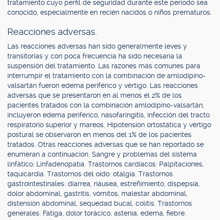
tratamiento cuyo perfil de seguridad durante este periodo sea
conocido, especialmente en recién nacidos o niños prematuros.
Reacciones adversas.
Las reacciones adversas han sido generalmente leves y
transitorias y con poca frecuencia ha sido necesaria la
suspensión del tratamiento. Las razones más comunes para
interrumpir el tratamiento con la combinación de amlodipino-
valsartán fueron edema periférico y vértigo. Las reacciones
adversas que se presentaron en al menos el 2% de los
pacientes tratados con la combinación amlodipino-valsartán,
incluyeron edema periférico, nasofaringitis, infección del tracto
respiratorio superior y mareos. Hipotensión ortostática y vértigo
postural se observaron en menos del 1% de los pacientes
tratados. Otras reacciones adversas que se han reportado se
enumeran a continuación. Sangre y problemas del sistema
linfático: Linfadenopatía. Trastornos cardíacos: Palpitaciones,
taquicardia. Trastornos del oído: otalgia. Trastornos
gastrointestinales: diarrea, náusea, estreñimiento, dispepsia,
dolor abdominal, gastritis, vómitos, malestar abdominal,
distensión abdominal, sequedad bucal, colitis. Trastornos
generales: Fatiga, dolor torácico, astenia, edema, fiebre.