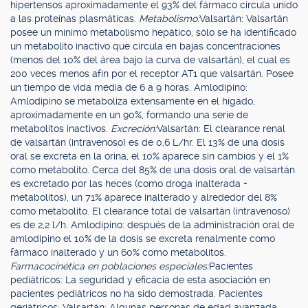
hipertensos aproximadamente el 93% del fármaco circula unido
a las proteínas plasmáticas.
Metabolismo:
Valsartán: Valsartán
posee un mínimo metabolismo hepático, sólo se ha identificado
un metabolito inactivo que circula en bajas concentraciones
(menos del 10% del área bajo la curva de valsartán), el cual es
200 veces menos afín por el receptor AT1 que valsartán. Posee
un tiempo de vida media de 6 a 9 horas. Amlodipino:
Amlodipino se metaboliza extensamente en el hígado,
aproximadamente en un 90%, formando una serie de
metabolitos inactivos.
Excreción:
Valsartán: El clearance renal
de valsartán (intravenoso) es de 0,6 L/hr. El 13% de una dosis
oral se excreta en la orina, el 10% aparece sin cambios y el 1%
como metabolito. Cerca del 85% de una dosis oral de valsartán
es excretado por las heces (como droga inalterada +
metabolitos), un 71% aparece inalterado y alrededor del 8%
como metabolito. El clearance total de valsartán (intravenoso)
es de 2,2 l/h. Amlodipino: después de la administración oral de
amlodipino el 10% de la dosis se excreta renalmente como
fármaco inalterado y un 60% como metabolitos.
Farmacocinética en poblaciones especiales:
Pacientes
pediátricos: La seguridad y eficacia de esta asociación en
pacientes pediátricos no ha sido demostrada. Pacientes
geriátricos: Valsartán: Algunas personas de edad avanzada