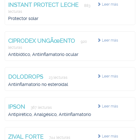
INSTANT PROTECT LECHE
Leer más
883
lecturas
Protector solar
CIPRODEX UNGÃœENTO
Leer más
920
lecturas
Antibiótico, Antiinflamatorio ocular
DOLODROPS
Leer más
23 lecturas
Antiinflamatorio no esteroidal
IPSON
Leer más
367 lecturas
Antipirético, Analgésico, Antiinflamatorio
ZIVAL FORTE
Leer más
744 lecturas