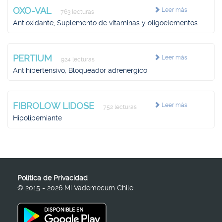
OXO-VAL
Leer más
763 lecturas
Antioxidante, Suplemento de vitaminas y oligoelementos
PERTIUM
Leer más
924 lecturas
Antihipertensivo, Bloqueador adrenérgico
FIBROLOW LIDOSE
Leer más
752 lecturas
Hipolipemiante
Política de Privacidad
© 2015 - 2026 Mi Vademecum Chile