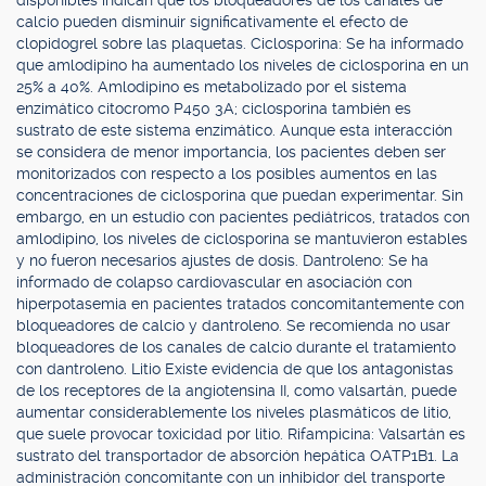
disponibles indican que los bloqueadores de los canales de
calcio pueden disminuir significativamente el efecto de
clopidogrel sobre las plaquetas. Ciclosporina: Se ha informado
que amlodipino ha aumentado los niveles de ciclosporina en un
25% a 40%. Amlodipino es metabolizado por el sistema
enzimático citocromo P450 3A; ciclosporina también es
sustrato de este sistema enzimático. Aunque esta interacción
se considera de menor importancia, los pacientes deben ser
monitorizados con respecto a los posibles aumentos en las
concentraciones de ciclosporina que puedan experimentar. Sin
embargo, en un estudio con pacientes pediátricos, tratados con
amlodipino, los niveles de ciclosporina se mantuvieron estables
y no fueron necesarios ajustes de dosis. Dantroleno: Se ha
informado de colapso cardiovascular en asociación con
hiperpotasemia en pacientes tratados concomitantemente con
bloqueadores de calcio y dantroleno. Se recomienda no usar
bloqueadores de los canales de calcio durante el tratamiento
con dantroleno. Litio Existe evidencia de que los antagonistas
de los receptores de la angiotensina II, como valsartán, puede
aumentar considerablemente los niveles plasmáticos de litio,
que suele provocar toxicidad por litio. Rifampicina: Valsartán es
sustrato del transportador de absorción hepática OATP1B1. La
administración concomitante con un inhibidor del transporte