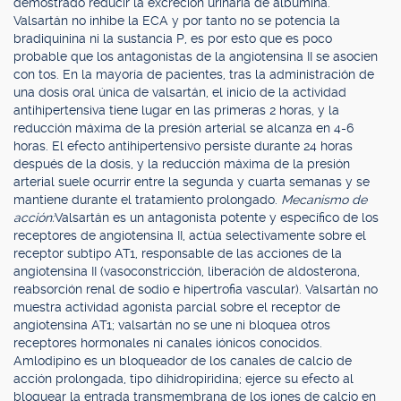
demostrado reducir la excreción urinaria de albúmina.
Valsartán no inhibe la ECA y por tanto no se potencia la
bradiquinina ni la sustancia P, es por esto que es poco
probable que los antagonistas de la angiotensina II se asocien
con tos. En la mayoría de pacientes, tras la administración de
una dosis oral única de valsartán, el inicio de la actividad
antihipertensiva tiene lugar en las primeras 2 horas, y la
reducción máxima de la presión arterial se alcanza en 4-6
horas. El efecto antihipertensivo persiste durante 24 horas
después de la dosis, y la reducción máxima de la presión
arterial suele ocurrir entre la segunda y cuarta semanas y se
mantiene durante el tratamiento prolongado.
Mecanismo de
acción:
Valsartán es un antagonista potente y específico de los
receptores de angiotensina II, actúa selectivamente sobre el
receptor subtipo AT1, responsable de las acciones de la
angiotensina II (vasoconstricción, liberación de aldosterona,
reabsorción renal de sodio e hipertrofia vascular). Valsartán no
muestra actividad agonista parcial sobre el receptor de
angiotensina AT1; valsartán no se une ni bloquea otros
receptores hormonales ni canales iónicos conocidos.
Amlodipino es un bloqueador de los canales de calcio de
acción prolongada, tipo dihidropiridina; ejerce su efecto al
bloquear la entrada transmembrana de los iones de calcio en