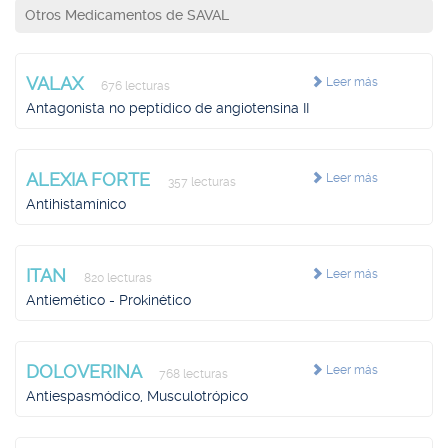
Otros Medicamentos de SAVAL
VALAX
Leer más
676 lecturas
Antagonista no peptídico de angiotensina II
ALEXIA FORTE
Leer más
357 lecturas
Antihistamínico
ITAN
Leer más
820 lecturas
Antiemético - Prokinético
DOLOVERINA
Leer más
768 lecturas
Antiespasmódico, Musculotrópico