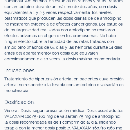
humanos). Amlodipino: En estudios en ratones y ratas tratados
con amlodipino; durante un máximo de dos años, con dosis
equivalentes a 1 y 2.5 veces respectivamente, los niveles
plasmáticos que producen las dosis diarias de de amlodipino
no mostraron evidencia de efectos cancerígenos. Los estudios
de mutagenicidad realizados con amlodipino no revelaron
efectos adversos en el gen o en los cromosomas. No hubo
ningún efecto sobre la fertilidad de las ratas tratadas con
amlodipino (machos de 64 días y las hembras durante 14 días
antes del apareamiento) con dosis que equivalen
aproximadamente a 10 veces la dosis máxima recomendada.
Indicaciones.
Tratamiento de hipertensión arterial en pacientes cuya presión
arterial no responde a la terapia con amlodipino o valsartán en
monoterapia.
Dosificación.
Vía oral. Dosis: según prescripción médica. Dosis usual adultos:
VALAXAM 160/5 (160 mg de valsartán /5 mg de amlodipino):
la dosis recomendada es de 1 comprimido al día. Iniciando
terapia con la menor dosis posible. VALAXAM 160/10 (160 mg