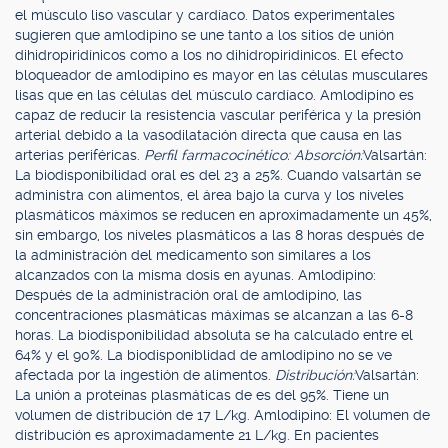
el músculo liso vascular y cardíaco. Datos experimentales
sugieren que amlodipino se une tanto a los sitios de unión
dihidropiridínicos como a los no dihidropiridinicos. El efecto
bloqueador de amlodipino es mayor en las células musculares
lisas que en las células del músculo cardíaco. Amlodipino es
capaz de reducir la resistencia vascular periférica y la presión
arterial debido a la vasodilatación directa que causa en las
arterias periféricas.
Perfil farmacocinético: Absorción:
Valsartán:
La biodisponibilidad oral es del 23 a 25%. Cuando valsartán se
administra con alimentos, el área bajo la curva y los niveles
plasmáticos máximos se reducen en aproximadamente un 45%,
sin embargo, los niveles plasmáticos a las 8 horas después de
la administración del medicamento son similares a los
alcanzados con la misma dosis en ayunas. Amlodipino:
Después de la administración oral de amlodipino, las
concentraciones plasmáticas máximas se alcanzan a las 6-8
horas. La biodisponibilidad absoluta se ha calculado entre el
64% y el 90%. La biodisponiblidad de amlodipino no se ve
afectada por la ingestión de alimentos.
Distribución:
Valsartán:
La unión a proteínas plasmáticas de es del 95%. Tiene un
volumen de distribución de 17 L/kg. Amlodipino: El volumen de
distribución es aproximadamente 21 L/kg. En pacientes