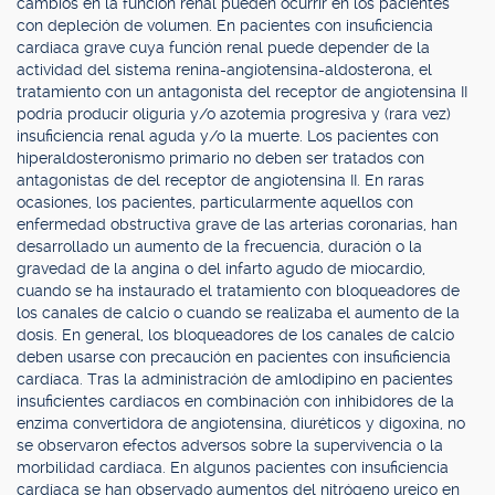
cambios en la función renal pueden ocurrir en los pacientes
con depleción de volumen. En pacientes con insuficiencia
cardiaca grave cuya función renal puede depender de la
actividad del sistema renina-angiotensina-aldosterona, el
tratamiento con un antagonista del receptor de angiotensina II
podría producir oliguria y/o azotemia progresiva y (rara vez)
insuficiencia renal aguda y/o la muerte. Los pacientes con
hiperaldosteronismo primario no deben ser tratados con
antagonistas de del receptor de angiotensina II. En raras
ocasiones, los pacientes, particularmente aquellos con
enfermedad obstructiva grave de las arterias coronarias, han
desarrollado un aumento de la frecuencia, duración o la
gravedad de la angina o del infarto agudo de miocardio,
cuando se ha instaurado el tratamiento con bloqueadores de
los canales de calcio o cuando se realizaba el aumento de la
dosis. En general, los bloqueadores de los canales de calcio
deben usarse con precaución en pacientes con insuficiencia
cardíaca. Tras la administración de amlodipino en pacientes
insuficientes cardiacos en combinación con inhibidores de la
enzima convertidora de angiotensina, diuréticos y digoxina, no
se observaron efectos adversos sobre la supervivencia o la
morbilidad cardiaca. En algunos pacientes con insuficiencia
cardíaca se han observado aumentos del nitrógeno ureico en