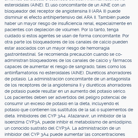
esteroidales (AINE). El uso concomitante de un AINE con un
bloqueador del receptor de angiotensina II (ARA II) puede
disminuir el efecto antihipertensivo del ARA II. También puede
haber un mayor riesgo de insuficiencia renal, especialmente en
pacientes con depleción de volumen. Por lo tanto, tenga
cuidado si estos agentes se usan de forma concomitante. Por
otra parte los bloqueadores de los canales de calcio pueden
estar asociados con un mayor riesgo de hemorragia
gastrointestinal. Se recomienda precaución cuando se co-
administran bloqueadores de los canales de calcio y fármacos
capaces de aumentar el riesgo de sangrado, tales como los
antiinflamatorios no esteroidales (AINE). Diuréticos ahorradores
de potasio. La administración concomitante de un antagonista
de los receptores de la angiotensina II y diuréticos ahorradores
de potasio puede resultar en un aumento del potasio sérico.
Los pacientes deben ser advertidos del peligro potencial de
consumir un exceso de potasio en la dieta, incluyendo el
potasio que contienen los sustitutos de la sal o suplementos de
dieta. Inhibidores del CYP 3A4. Atazanavir, un inhibidor de la
isoenzima CYP3A, puede inhibir el metabolismo de amlodipino,
un conocido sustrato del CYP3A. La administración de un
inhibidor del CYP 3A4 puede aumentar las concentraciones