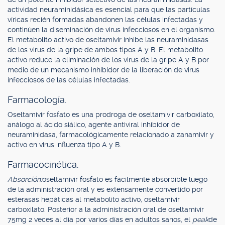
actividad neuraminidásica es esencial para que las partículas
víricas recién formadas abandonen las células infectadas y
continúen la diseminación de virus infecciosos en el organismo.
El metabolito activo de oseltamivir inhibe las neuraminidasas
de los virus de la gripe de ambos tipos A y B. El metabolito
activo reduce la eliminación de los virus de la gripe A y B por
medio de un mecanismo inhibidor de la liberación de virus
infecciosos de las células infectadas.
Farmacología.
Oseltamivir fosfato es una prodroga de oseltamivir carboxilato,
análogo al ácido siálico, agente antiviral inhibidor de
neuraminidasa, farmacológicamente relacionado a zanamivir y
activo en virus influenza tipo A y B.
Farmacocinética.
Absorción:
oseltamivir fosfato es fácilmente absorbible luego
de la administración oral y es extensamente convertido por
esterasas hepáticas al metabolito activo, oseltamivir
carboxilato. Posterior a la administración oral de oseltamivir
75mg 2 veces al día por varios días en adultos sanos, el
peak
de