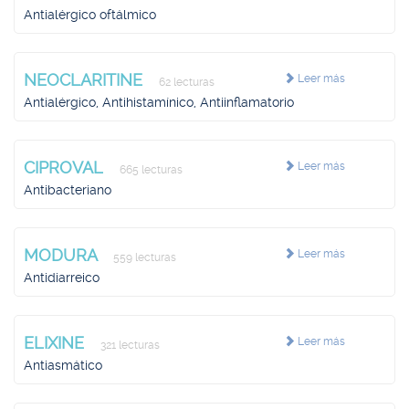
Antialérgico oftálmico
NEOCLARITINE
Leer más
62 lecturas
Antialérgico, Antihistamínico, Antiinflamatorio
CIPROVAL
Leer más
665 lecturas
Antibacteriano
MODURA
Leer más
559 lecturas
Antidiarreico
ELIXINE
Leer más
321 lecturas
Antiasmático