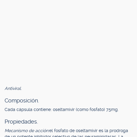
Antiviral.
Composición.
Cada cápsula contiene: oseltamivir (como fosfato) 75mg.
Propiedades.
Mecanismo de acción:
el fosfato de oseltamivir es la prodroga
de un potente inhibidor selectivo de las neuraminidasas. La