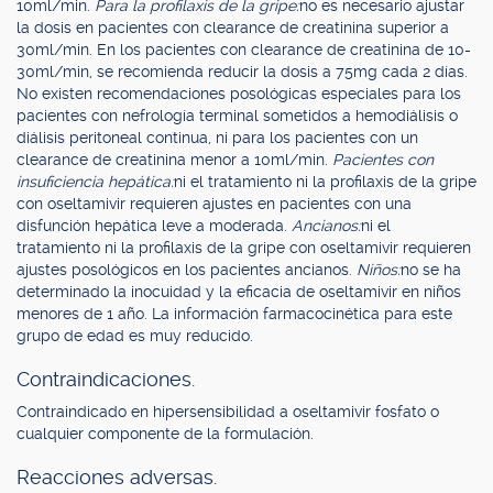
10ml/min.
Para la profilaxis de la gripe:
no es necesario ajustar
la dosis en pacientes con clearance de creatinina superior a
30ml/min. En los pacientes con clearance de creatinina de 10-
30ml/min, se recomienda reducir la dosis a 75mg cada 2 días.
No existen recomendaciones posológicas especiales para los
pacientes con nefrología terminal sometidos a hemodiálisis o
diálisis peritoneal continua, ni para los pacientes con un
clearance de creatinina menor a 10ml/min.
Pacientes con
insuficiencia hepática:
ni el tratamiento ni la profilaxis de la gripe
con oseltamivir requieren ajustes en pacientes con una
disfunción hepática leve a moderada.
Ancianos:
ni el
tratamiento ni la profilaxis de la gripe con oseltamivir requieren
ajustes posológicos en los pacientes ancianos.
Niños:
no se ha
determinado la inocuidad y la eficacia de oseltamivir en niños
menores de 1 año. La información farmacocinética para este
grupo de edad es muy reducido.
Contraindicaciones.
Contraindicado en hipersensibilidad a oseltamivir fosfato o
cualquier componente de la formulación.
Reacciones adversas.