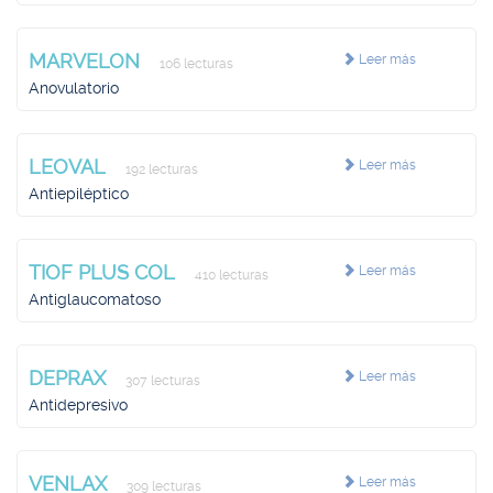
MARVELON
Leer más
106 lecturas
Anovulatorio
LEOVAL
Leer más
192 lecturas
Antiepiléptico
TIOF PLUS COL
Leer más
410 lecturas
Antiglaucomatoso
DEPRAX
Leer más
307 lecturas
Antidepresivo
VENLAX
Leer más
309 lecturas