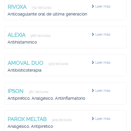
RIVOXA
Leer más
750 lecturas
Anticoagulante oral de última generación
ALEXIA
Leer más
966 lecturas
Antihistamínico
AMOVAL DUO
Leer más
903 lecturas
Antibioticoterapia
IPSON
Leer más
367 lecturas
Antipirético, Analgésico, Antiinflamatorio
PAROX MELTAB
Leer más
909 lecturas
Analgésico, Antipirético