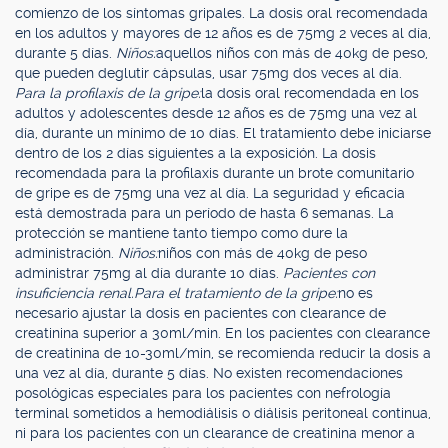
comienzo de los síntomas gripales. La dosis oral recomendada
en los adultos y mayores de 12 años es de 75mg 2 veces al día,
durante 5 días.
Niños:
aquellos niños con más de 40kg de peso,
que pueden deglutir cápsulas, usar 75mg dos veces al día.
Para la profilaxis de la gripe:
la dosis oral recomendada en los
adultos y adolescentes desde 12 años es de 75mg una vez al
día, durante un mínimo de 10 días. El tratamiento debe iniciarse
dentro de los 2 días siguientes a la exposición. La dosis
recomendada para la profilaxis durante un brote comunitario
de gripe es de 75mg una vez al día. La seguridad y eficacia
está demostrada para un período de hasta 6 semanas. La
protección se mantiene tanto tiempo como dure la
administración.
Niños:
niños con más de 40kg de peso
administrar 75mg al día durante 10 días.
Pacientes con
insuficiencia renal.
Para el tratamiento de la gripe:
no es
necesario ajustar la dosis en pacientes con clearance de
creatinina superior a 30ml/min. En los pacientes con clearance
de creatinina de 10-30ml/min, se recomienda reducir la dosis a
una vez al día, durante 5 días. No existen recomendaciones
posológicas especiales para los pacientes con nefrología
terminal sometidos a hemodiálisis o diálisis peritoneal continua,
ni para los pacientes con un clearance de creatinina menor a