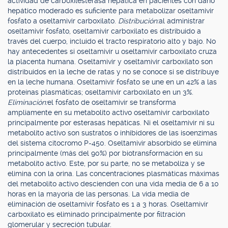
actividad de carboxilesterasa hepática en pacientes con daño
hepático moderado es suficiente para metabolizar oseltamivir
fosfato a oseltamivir carboxilato.
Distribución:
al administrar
oseltamivir fosfato, oseltamivir carboxilato es distribuido a
través del cuerpo, incluido el tracto respiratorio alto y bajo. No
hay antecedentes si oseltamivir u oseltamivir carboxilato cruza
la placenta humana. Oseltamivir y oseltamivir carboxilato son
distribuidos en la leche de ratas y no se conoce si se distribuye
en la leche humana. Oseltamivir fosfato se une en un 42% a las
proteínas plasmáticas; oseltamivir carboxilato en un 3%.
Eliminación:
el fosfato de oseltamivir se transforma
ampliamente en su metabolito activo oseltamivir carboxilato
principalmente por esterasas hepáticas. Ni el oseltamivir ni su
metabolito activo son sustratos o inhibidores de las isoenzimas
del sistema citocromo P-450. Oseltamivir absorbido se elimina
principalmente (más del 90%) por biotransformación en su
metabolito activo. Este, por su parte, no se metaboliza y se
elimina con la orina. Las concentraciones plasmáticas máximas
del metabolito activo descienden con una vida media de 6 a 10
horas en la mayoría de las personas. La vida media de
eliminación de oseltamivir fosfato es 1 a 3 horas. Oseltamivir
carboxilato es eliminado principalmente por filtración
glomerular y secreción tubular.