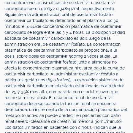
concentraciones plasmáticas de oseltamivir u oseltamivir
carboxilato fueron de 65,2 o 348ng/ml, respectivamente.
Siguiente a la administración oral de oseltamivir fosfato,
oseltamivir carboxilato es detectado en el plasma a los 30
minutos; el
peak
de concentración plasmática de oseltamivir
carboxilato se logra entre las 3 y 4 horas. La biodisponibilidad
absoluta de oseltamivir carboxilato es 80% luego de la
administración oral de oseltamivir fosfato. La concentración
plasmática de oseltamivir carboxilato es proporcional a la
dosis, sobre dosis de oseltamivir 500mg 2 veces al día. La
administración de oseltamivir fosfato junto a alimentos no
afecta la concentración plasmática ni el área bajo la curva de
oseltamivir carboxilato. Al administrar oseltamivir fosfato a
pacientes geriátricos (65-78 años), la exposición sistémica de
oseltamivir carboxilato en el estado estacionario es alrededor
del 25 y 35% más alta, comparada con el adulto joven que
recibe la misma dosis. El clearance renal de oseltamivir
carboxilato decrece cuando la función renal se encuentra
deteriorada, un incremento de la concentración plasmática del
metabolito activo se puede predecir en pacientes con daño
renal severo (clearance de creatinina menor a 30ml/minuto).
Los datos limitados en pacientes con cirrosis, indican que la