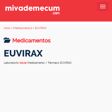
Togg
navig
Inicio
»
Medicamentos
»
EUVIRAX
Medicamentos
EUVIRAX
Laboratorio
Saval
Medicamento / Fármaco EUVIRAX