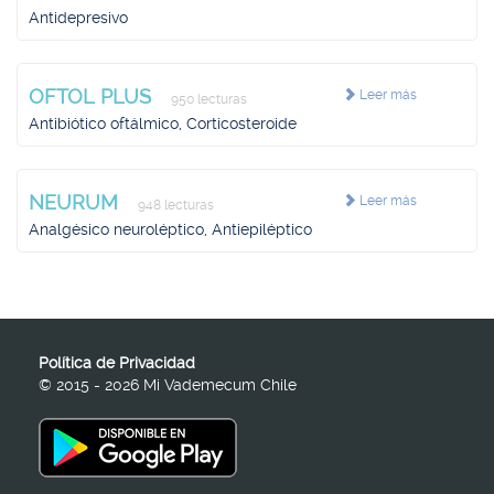
Antidepresivo
OFTOL PLUS
Leer más
950 lecturas
Antibiótico oftálmico, Corticosteroide
NEURUM
Leer más
948 lecturas
Analgésico neuroléptico, Antiepiléptico
Política de Privacidad
© 2015 - 2026 Mi Vademecum Chile