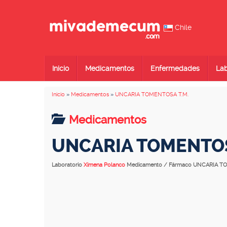
Chile
Inicio
Medicamentos
Enfermedades
Lab
Inicio
»
Medicamentos
»
UNCARIA TOMENTOSA T.M.
Medicamentos
UNCARIA TOMENTOS
Laboratorio
Ximena Polanco
Medicamento / Fármaco UNCARIA T