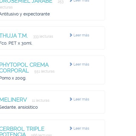
DROSEMIEL JARABE
Leer más
253
lecturas
Antitusivo y expectorante
THUJA T.M.
Leer más
333 lecturas
Fco. PET x 30ml.
PHYTOPOL CREMA
Leer más
CORPORAL
551 lecturas
Pomo x 200g.
MELINERV
Leer más
11 lecturas
Sedante, ansiolítico
CERBROL TRIPLE
Leer más
POTENCIA
966 lecturas