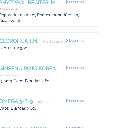
PHYTOPOL RECITER-H
Leer más
872 lecturas
Reparador cutáneo, Regenerador dérmico,
Cicatrizante
CLOROFILA T.M.
Leer más
670 lecturas
Fco. PET x 30ml.
GINSENG ROJO KOREA
Leer más
179 lecturas
250mg Caps. Blandas x 60.
OMEGA 3-6-9
Leer más
936 lecturas
Caps. Blandas x 60.