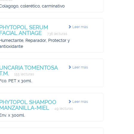
Colagogo, colerético, carminativo
PHYTOPOL SERUM
Leer más
FACIAL ANTIAGE
736 lecturas
Humectante, Reparador, Protector y
antioxidante
UNCARIA TOMENTOSA
Leer más
T.M.
155 lecturas
Fco. PET x 30ml.
PHYTOPOL SHAMPOO
Leer más
MANZANILLA-MIEL
49 lecturas
Env. x 300ml.