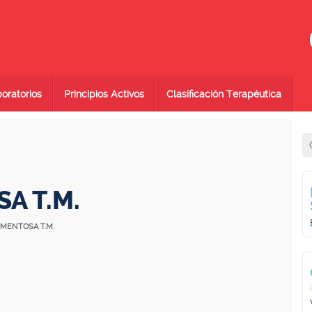
oratorios
Principios Activos
Clasificación Terapéutica
A T.M.
OMENTOSA T.M.