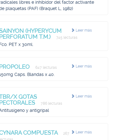
radicales libres e inhibidor del factor activante
de plaquetas (PAF) (Braquet L, 1982)
SAINYON (HYPERYCUM
Leer más
PERFORATUM T.M.)
745 lecturas
Fco. PET x 30ml.
PROPOLEO
Leer más
647 lecturas
150mg Caps. Blandas x 40.
TBR/X GOTAS
Leer más
PECTORALES
786 lecturas
Antitusígeno y antigripal
CYNARA COMPUESTA
Leer más
267
lecturas