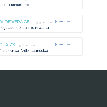
Caps. Blandas x 30.
ALOE VERA GEL
Leer más
935 lecturas
Regulador del tránsito intestinal
GUX /X
Leer más
566 lecturas
Antiulceroso, Antiespasmódico