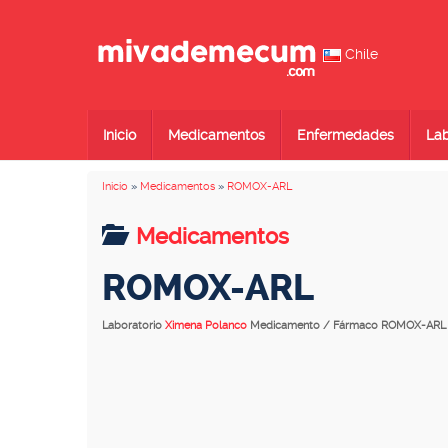
Chile
Inicio
Medicamentos
Enfermedades
Lab
Inicio
»
Medicamentos
»
ROMOX-ARL
Medicamentos
ROMOX-ARL
Laboratorio
Ximena Polanco
Medicamento / Fármaco ROMOX-ARL