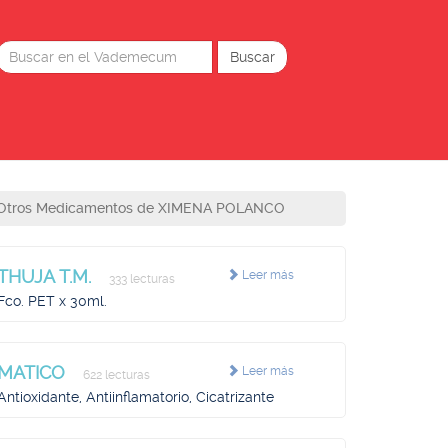
Otros Medicamentos de XIMENA POLANCO
THUJA T.M.
Leer más
333 lecturas
Fco. PET x 30ml.
MATICO
Leer más
622 lecturas
Antioxidante, Antiinflamatorio, Cicatrizante