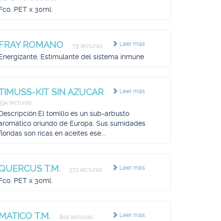
Fco. PET x 30ml.
FRAY ROMANO
Leer más
79 lecturas
Energizante, Estimulante del sistema inmune
TIMUSS-KIT SIN AZUCAR
Leer más
334 lecturas
Descripción.El tomillo es un sub-arbusto
aromático oriundo de Europa. Sus sumidades
floridas son ricas en aceites ese...
QUERCUS T.M.
Leer más
372 lecturas
Fco. PET x 30ml.
MATICO T.M.
Leer más
802 lecturas