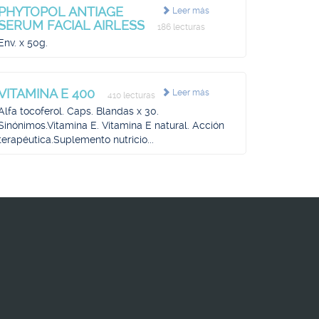
PHYTOPOL ANTIAGE
Leer más
SERUM FACIAL AIRLESS
186 lecturas
Env. x 50g.
VITAMINA E 400
Leer más
410 lecturas
Alfa tocoferol. Caps. Blandas x 30.
Sinónimos.Vitamina E. Vitamina E natural. Acción
terapéutica.Suplemento nutricio...