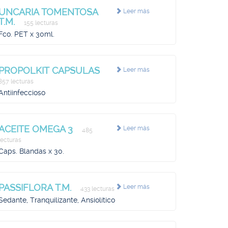
UNCARIA TOMENTOSA
Leer más
T.M.
155 lecturas
Fco. PET x 30ml.
PROPOLKIT CAPSULAS
Leer más
857 lecturas
Antiinfeccioso
ACEITE OMEGA 3
Leer más
485
lecturas
Caps. Blandas x 30.
PASSIFLORA T.M.
Leer más
433 lecturas
Sedante, Tranquilizante, Ansiolítico