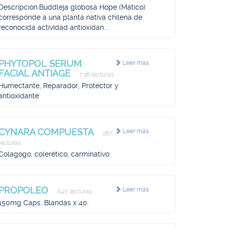
Descripción.Buddleja globosa Hope (Matico)
corresponde a una planta nativa chilena de
reconocida actividad antioxidan...
PHYTOPOL SERUM
Leer más
FACIAL ANTIAGE
736 lecturas
Humectante, Reparador, Protector y
antioxidante
CYNARA COMPUESTA
Leer más
267
lecturas
Colagogo, colerético, carminativo
PROPOLEO
Leer más
647 lecturas
150mg Caps. Blandas x 40.