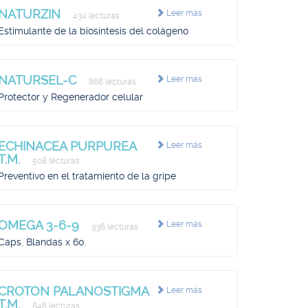
NATURZIN
Leer más
434 lecturas
Estimulante de la biosíntesis del colágeno
NATURSEL-C
Leer más
868 lecturas
Protector y Regenerador celular
ECHINACEA PURPUREA
Leer más
T.M.
508 lecturas
Preventivo en el tratamiento de la gripe
OMEGA 3-6-9
Leer más
936 lecturas
Caps. Blandas x 60.
CROTON PALANOSTIGMA
Leer más
T.M.
848 lecturas