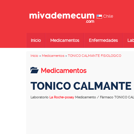
Chile
Inicio
Medicamentos
Enfermedades
Lab
Inicio
»
Medicamentos
»
TONICO CALMANTE FISIOLOGICO
Medicamentos
TONICO CALMANTE 
Laboratorio
La Roche-posay
Medicamento / Fármaco TONICO CA