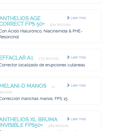
ANTHELIOS AGE
Leer más
CORRECT FPS 50+
504 lecturas
Con Ácido Hialurónico, Niacinamida & PHE-
Resorcinol
EFFACLAR A.I.
Leer más
775 lecturas
Corrector localizado de erupciones cutáneas
MELANI-D MANOS
Leer más
14
lecturas
Corrección manchas manos, FPS 15
ANTHELIOS XL BRUMA
Leer más
INVISIBLE FPS50+
589 lecturas