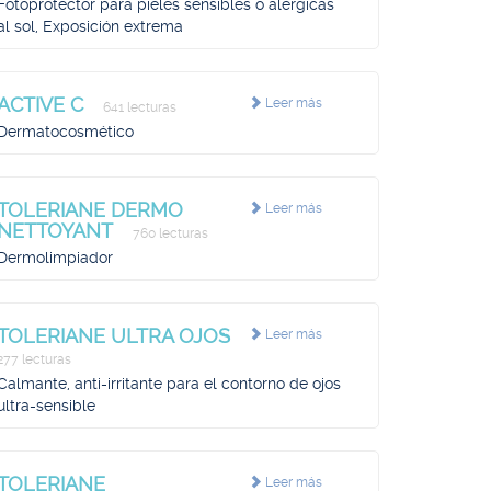
Fotoprotector para pieles sensibles o alérgicas
al sol, Exposición extrema
ACTIVE C
Leer más
641 lecturas
Dermatocosmético
TOLERIANE DERMO
Leer más
NETTOYANT
760 lecturas
Dermolimpiador
TOLERIANE ULTRA OJOS
Leer más
277 lecturas
Calmante, anti-irritante para el contorno de ojos
ultra-sensible
TOLERIANE
Leer más