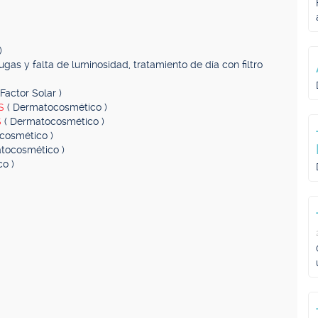
)
ugas y falta de luminosidad, tratamiento de día con filtro
Factor Solar )
AS
( Dermatocosmético )
S
( Dermatocosmético )
cosmético )
tocosmético )
o )