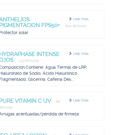
ANTHELIOS
Leer más
PIGMENTACION FPS50+
604 lecturas
Protector solar
HYDRAPHASE INTENSE
Leer más
OJOS
433 lecturas
Composición.Contiene: Agua Termal de LRP;
Hialuronato de Sodio; Ácido Hialurónico
Fragmentado; Glicerina; Cafeína Des...
PURE VITAMIN C UV
Leer más
86
lecturas
Arrugas acentuadas/pérdida de firmeza