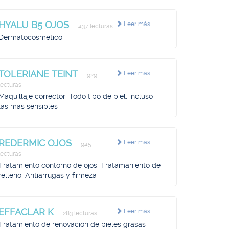
HYALU B5 OJOS
Leer más
437 lecturas
Dermatocosmético
TOLERIANE TEINT
Leer más
929
lecturas
Maquillaje corrector, Todo tipo de piel, incluso
las más sensibles
REDERMIC OJOS
Leer más
945
lecturas
Tratamiento contorno de ojos, Tratamaniento de
relleno, Antiarrugas y firmeza
EFFACLAR K
Leer más
283 lecturas
Tratamiento de renovación de pieles grasas