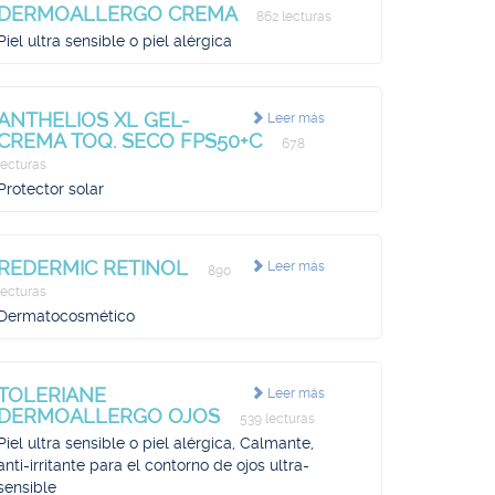
DERMOALLERGO CREMA
862 lecturas
Piel ultra sensible o piel alérgica
ANTHELIOS XL GEL-
Leer más
CREMA TOQ. SECO FPS50+C
678
lecturas
Protector solar
REDERMIC RETINOL
Leer más
890
lecturas
Dermatocosmético
TOLERIANE
Leer más
DERMOALLERGO OJOS
539 lecturas
Piel ultra sensible o piel alérgica, Calmante,
anti-irritante para el contorno de ojos ultra-
sensible