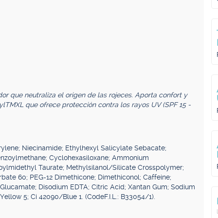
or que neutraliza el origen de las rojeces. Aporta confort y
rylTMXL que ofrece protección contra los rayos UV (SPF 15 -
ylene; Niecinamide; Ethylhexyl Salicylate Sebacate;
ibenzoylmethane; Cyclohexasiloxane; Ammonium
midethyl Taurate; Methylsilanol/Silicate Crosspolymer;
rbate 60; PEG-12 Dimethicone; Dimethiconol; Caffeine;
 Glucamate; Disodium EDTA; Citric Acid; Xantan Gum; Sodium
ellow 5; Ci 42090/Blue 1. (CodeF.I.L.: B33054/1).