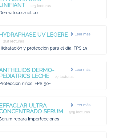
UNIFIANT
223 lecturas
Dermatocosmético
HYDRAPHASE UV LEGERE
Leer más
265 lecturas
Hidratación y protección para el día, FPS 15
ANTHELIOS DERMO-
Leer más
PEDIATRICS LECHE
27 lecturas
Protección niños, FPS 50+
EFFACLAR ULTRA
Leer más
CONCENTRADO SERUM
505 lecturas
Serum repara imperfecciones