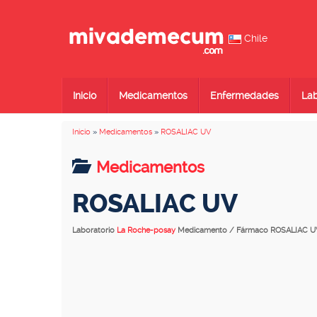
Chile
Inicio
Medicamentos
Enfermedades
Lab
Inicio
»
Medicamentos
»
ROSALIAC UV
Medicamentos
ROSALIAC UV
Laboratorio
La Roche-posay
Medicamento / Fármaco ROSALIAC U