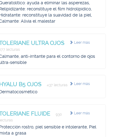
Queratolítico: ayuda a eliminar las asperezas,
Relipidizante: reconstituye el film hidrolipídico,
Hidratante: reconstituye la suavidad de la piel,
Calmante: Alivia el malestar
TOLERIANE ULTRA OJOS
Leer más
277 lecturas
Calmante, anti-irritante para el contorno de ojos
ultra-sensible
HYALU B5 OJOS
Leer más
437 lecturas
Dermatocosmético
TOLERIANE FLUIDE
Leer más
930
lecturas
Protección rostro, piel sensible e intolerante, Piel
mixta a grasa