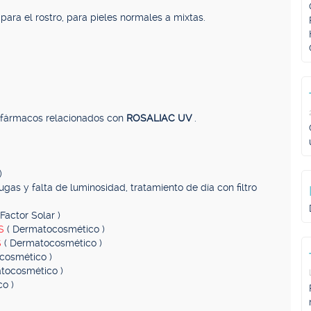
para el rostro, para pieles normales a mixtas.
, fármacos relacionados con
ROSALIAC UV
.
)
ugas y falta de luminosidad, tratamiento de día con filtro
Factor Solar )
AS
( Dermatocosmético )
S
( Dermatocosmético )
cosmético )
tocosmético )
o )