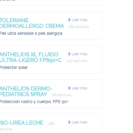
TOLERIANE
Leer más
DERMOALLERGO CREMA
862 lecturas
Piel ultra sensible o piel alérgica
ANTHELIOS XL FLUIDO
Leer más
ULTRA-LIGERO FPS50+C
497 lecturas
Protector solar
ANTHELIOS DERMO-
Leer más
PEDIATRICS SPRAY
162 lecturas
Protección rostro y cuerpo, FPS 50+
ISO-UREA LECHE
Leer más
365
lecturas