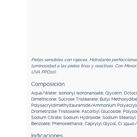
Pieles sensibles con rojeces. Hidratante perfeccionad
luminosidad a las pieles finas y reactivas. Con Mexo
UVA PPD10).
Composición.
Aqua/Water; Isononyl Isononanoate; Glycerin; Octocr
Dimethicone; Sucrose Tristearate; Butyl Methoxyd
Polysacryldimethyltauramide/Ammonium Polyacryloyl
Drometrizole Trisiloxane; Ascorbyl Glucoside; Polyso
Sodium Citrate; Sodium Hydroxide; Sodium Stearoyl
Benzoate; Phenoxiethanol; Caprylyl Glycol; Ci 19140/Y
Indicaciones.