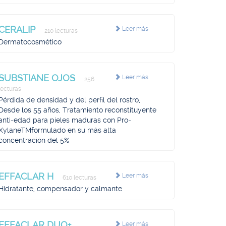
CERALIP
Leer más
210 lecturas
Dermatocosmético
SUBSTIANE OJOS
Leer más
256
lecturas
Pérdida de densidad y del perfil del rostro,
Desde los 55 años, Tratamiento reconstituyente
anti-edad para pieles maduras con Pro-
XylaneTMformulado en su más alta
concentración del 5%
EFFACLAR H
Leer más
610 lecturas
Hidratante, compensador y calmante
EFFACLAR DUO+
Leer más