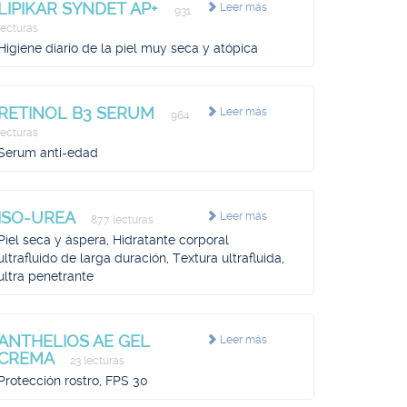
LIPIKAR SYNDET AP+
Leer más
931
lecturas
Higiene diario de la piel muy seca y atópica
RETINOL B3 SERUM
Leer más
964
lecturas
Serum anti-edad
ISO-UREA
Leer más
877 lecturas
Piel seca y áspera, Hidratante corporal
ultrafluido de larga duración, Textura ultrafluida,
ultra penetrante
ANTHELIOS AE GEL
Leer más
CREMA
23 lecturas
Protección rostro, FPS 30