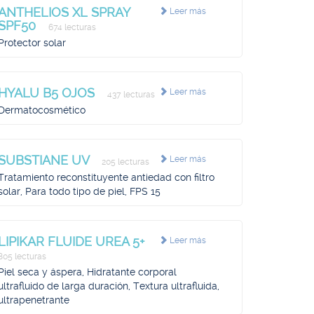
ANTHELIOS XL SPRAY
Leer más
SPF50
674 lecturas
Protector solar
HYALU B5 OJOS
Leer más
437 lecturas
Dermatocosmético
SUBSTIANE UV
Leer más
205 lecturas
Tratamiento reconstituyente antiedad con filtro
solar, Para todo tipo de piel, FPS 15
LIPIKAR FLUIDE UREA 5+
Leer más
805 lecturas
Piel seca y áspera, Hidratante corporal
ultrafluido de larga duración, Textura ultrafluida,
ultrapenetrante