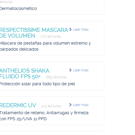
lecturas
Dermatocosmético
RESPECTISSIME MASCARA
Leer más
DE VOLUMEN
727 lecturas
Máscara de pestañas para volumen extremo y
párpados delicados
ANTHELIOS SHAKA
Leer más
FLUIDO FPS 50+
665 lecturas
Protección solar para todo tipo de piel
REDERMIC UV
Leer más
145 lecturas
Tratamiento de relleno, Antiarrugas y firmeza
con FPS 25/UVA 11 PPD