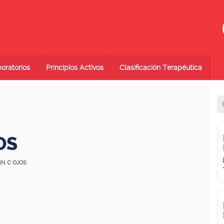
oratorios
Principios Activos
Clasificación Terapéutica
OS
IN C OJOS