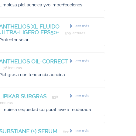
Limpieza piel acneica y/o imperfecciones
ANTHELIOS XL FLUIDO
Leer más
ULTRA-LIGERO FPS50+
309 lecturas
Protector solar
ANTHELIOS OIL-CORRECT
Leer más
76 lecturas
Piel grasa con tendencia acneica
LIPIKAR SURGRAS
Leer más
538
lecturas
Limpieza sequedad corporal leve a moderada
SUBSTIANE (+) SERUM
Leer más
622