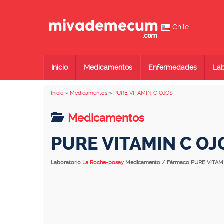
Chile
Inicio
Medicamentos
Enfermedades
Lab
Inicio
»
Medicamentos
»
PURE VITAMIN C OJOS
Medicamentos
PURE VITAMIN C OJ
Laboratorio
La Roche-posay
Medicamento / Fármaco PURE VITAM