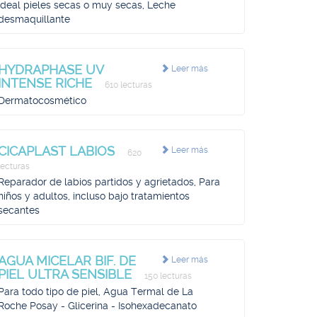
Ideal pieles secas o muy secas, Leche
desmaquillante
HYDRAPHASE UV
Leer más
INTENSE RICHE
610 lecturas
Dermatocosmético
CICAPLAST LABIOS
Leer más
620
lecturas
Reparador de labios partidos y agrietados, Para
niños y adultos, incluso bajo tratamientos
secantes
AGUA MICELAR BIF. DE
Leer más
PIEL ULTRA SENSIBLE
150 lecturas
Para todo tipo de piel, Agua Termal de La
Roche Posay - Glicerina - Isohexadecanato