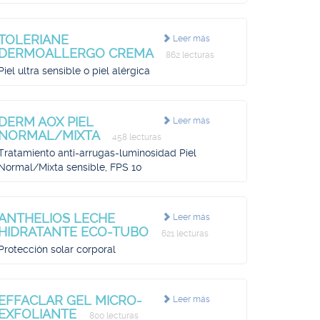
TOLERIANE
Leer más
DERMOALLERGO CREMA
862 lecturas
Piel ultra sensible o piel alérgica
DERM AOX PIEL
Leer más
NORMAL/MIXTA
458 lecturas
Tratamiento anti-arrugas-luminosidad Piel
Normal/Mixta sensible, FPS 10
ANTHELIOS LECHE
Leer más
HIDRATANTE ECO-TUBO
621 lecturas
Protección solar corporal
EFFACLAR GEL MICRO-
Leer más
EXFOLIANTE
800 lecturas