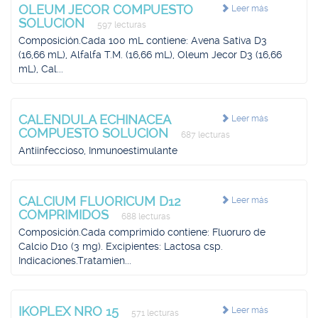
OLEUM JECOR COMPUESTO
Leer más
SOLUCION
597 lecturas
Composición.Cada 100 mL contiene: Avena Sativa D3
(16,66 mL), Alfalfa T.M. (16,66 mL), Oleum Jecor D3 (16,66
mL), Cal...
CALENDULA ECHINACEA
Leer más
COMPUESTO SOLUCION
687 lecturas
Antiinfeccioso, Inmunoestimulante
CALCIUM FLUORICUM D12
Leer más
COMPRIMIDOS
688 lecturas
Composición.Cada comprimido contiene: Fluoruro de
Calcio D10 (3 mg). Excipientes: Lactosa csp.
Indicaciones.Tratamien...
IKOPLEX NRO 15
Leer más
571 lecturas