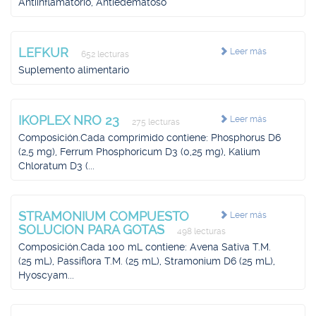
Antiinflamatorio, Antiedematoso
LEFKUR
Leer más
652 lecturas
Suplemento alimentario
IKOPLEX NRO 23
Leer más
275 lecturas
Composición.Cada comprimido contiene: Phosphorus D6
(2,5 mg), Ferrum Phosphoricum D3 (0,25 mg), Kalium
Chloratum D3 (...
STRAMONIUM COMPUESTO
Leer más
SOLUCION PARA GOTAS
498 lecturas
Composición.Cada 100 mL contiene: Avena Sativa T.M.
(25 mL), Passiflora T.M. (25 mL), Stramonium D6 (25 mL),
Hyoscyam...