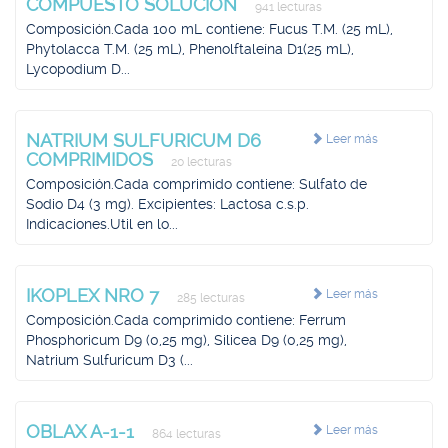
COMPUESTO SOLUCION
941 lecturas
Composición.Cada 100 mL contiene: Fucus T.M. (25 mL),
Phytolacca T.M. (25 mL), Phenolftaleína D1(25 mL),
Lycopodium D...
NATRIUM SULFURICUM D6
Leer más
COMPRIMIDOS
20 lecturas
Composición.Cada comprimido contiene: Sulfato de
Sodio D4 (3 mg). Excipientes: Lactosa c.s.p.
Indicaciones.Util en lo...
IKOPLEX NRO 7
Leer más
285 lecturas
Composición.Cada comprimido contiene: Ferrum
Phosphoricum D9 (0,25 mg), Silicea D9 (0,25 mg),
Natrium Sulfuricum D3 (...
OBLAX A-1-1
Leer más
864 lecturas