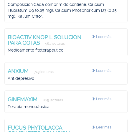
Composición.Cada comprimido contiene: Calcium
Fluoratum D9 (0,25 mg), Calcium Phosphoricum D3 (0,25
mg), Kalium Chlor...
BIOACTIV KNOP L SOLUCION
Leer más
PARA GOTAS
561 lecturas
Medicamento fitoterapéutico
ANXIUM
Leer más
743 lecturas
Antidepresivo
GINEMAXIM
Leer más
865 lecturas
Terapia menopáusica
FUCUS PHYTOLACCA
Leer más