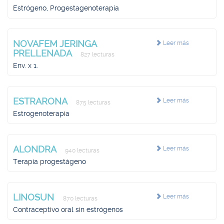
Estrógeno, Progestagenoterapia
NOVAFEM JERINGA
Leer más
PRELLENADA
827 lecturas
Env. x 1.
ESTRARONA
Leer más
875 lecturas
Estrogenoterapia
ALONDRA
Leer más
940 lecturas
Terapia progestágeno
LINOSUN
Leer más
870 lecturas
Contraceptivo oral sin estrógenos