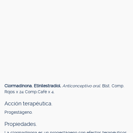
Clormadinona. Etinilestradiol.
Anticonceptivo oral.
Blst. Comp.
Rojos x 24 Comp.Café x 4.
Acción terapéutica.
Progestágeno.
Propiedades.
La clormadinona es un progestágeno con efectos terapéuticos