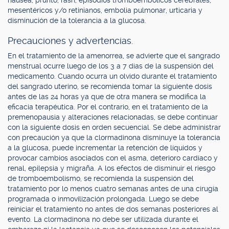
náusea, prurito, rash, episodios tromboembólicos cerebrales,
mesentéricos y/o retinianos, embolia pulmonar, urticaria y
disminución de la tolerancia a la glucosa.
Precauciones y advertencias.
En el tratamiento de la amenorrea, se advierte que el sangrado
menstrual ocurre luego de los 3 a 7 días de la suspensión del
medicamento. Cuando ocurra un olvido durante el tratamiento
del sangrado uterino, se recomienda tomar la siguiente dosis
antes de las 24 horas ya que de otra manera se modifica la
eficacia terapéutica. Por el contrario, en el tratamiento de la
premenopausia y alteraciones relacionadas, se debe continuar
con la siguiente dosis en orden secuencial. Se debe administrar
con precaución ya que la clormadinona disminuye la tolerancia
a la glucosa, puede incrementar la retención de líquidos y
provocar cambios asociados con el asma, deterioro cardíaco y
renal, epilepsia y migraña. A los efectos de disminuir el riesgo
de tromboembolismo, se recomienda la suspensión del
tratamiento por lo menos cuatro semanas antes de una cirugía
programada o inmovilización prolongada. Luego se debe
reiniciar el tratamiento no antes de dos semanas posteriores al
evento. La clormadinona no debe ser utilizada durante el