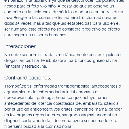
embarazo ni la lactancia ya que se desconocen los potenciales
riesgo para el feto y/o niño. A pesar de que se observó un
aumento en la incidencia de nódulos mamarios en perras de la
raza Beagle, a las cuales se les administró clormadinona en
dosis 25 veces más altas que las establecidas para uso en el
ser humano, este efecto no se considera predictivo de efecto
carcinogénico en seres humanos.
Interacciones.
No debe ser administrada simultáneamente con las siguientes
drogas: ampicilina, fenilbutazona, barbitúricos, griseofulvina,
fenitoína y tetraciclina.
Contraindicaciones.
Tromboflebitis, enfermedad tromboembólica, antecedentes o
agravamiento de enfermedad arterial coronaria o
cerebrovascular, patología hepática que incluye tumor,
antecedentes de ictericia colestásica del embarazo, ictericia
por el uso de anticonceptivos orales, cáncer de mama, cáncer
en los órganos reproductores, sangrado vaginal anormal no
diagnosticado, aborto fallido, embarazo o sospecha de él, e
hipersensibilidad a la clormadinona.