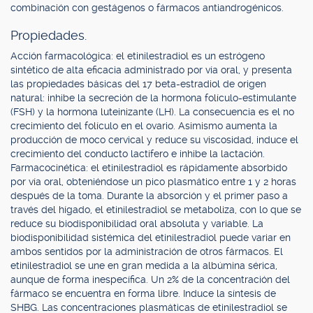
combinación con gestágenos o fármacos antiandrogénicos.
Propiedades.
Acción farmacológica: el etinilestradiol es un estrógeno
sintético de alta eficacia administrado por vía oral, y presenta
las propiedades básicas del 17 beta-estradiol de origen
natural: inhibe la secreción de la hormona folículo-estimulante
(FSH) y la hormona luteinizante (LH). La consecuencia es el no
crecimiento del folículo en el ovario. Asimismo aumenta la
producción de moco cervical y reduce su viscosidad, induce el
crecimiento del conducto lactífero e inhibe la lactación.
Farmacocinética: el etinilestradiol es rápidamente absorbido
por vía oral, obteniéndose un pico plasmático entre 1 y 2 horas
después de la toma. Durante la absorción y el primer paso a
través del hígado, el etinilestradiol se metaboliza, con lo que se
reduce su biodisponibilidad oral absoluta y variable. La
biodisponibilidad sistémica del etinilestradiol puede variar en
ambos sentidos por la administración de otros fármacos. El
etinilestradiol se une en gran medida a la albúmina sérica,
aunque de forma inespecífica. Un 2% de la concentración del
fármaco se encuentra en forma libre. Induce la síntesis de
SHBG. Las concentraciones plasmáticas de etinilestradiol se