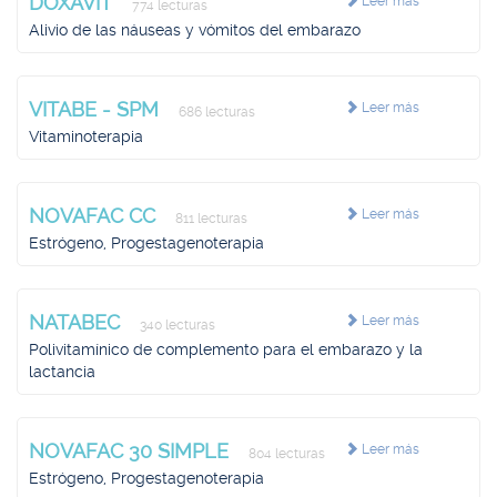
DOXAVIT
Leer más
774 lecturas
Alivio de las náuseas y vómitos del embarazo
VITABE - SPM
Leer más
686 lecturas
Vitaminoterapia
NOVAFAC CC
Leer más
811 lecturas
Estrógeno, Progestagenoterapia
NATABEC
Leer más
340 lecturas
Polivitamínico de complemento para el embarazo y la
lactancia
NOVAFAC 30 SIMPLE
Leer más
804 lecturas
Estrógeno, Progestagenoterapia