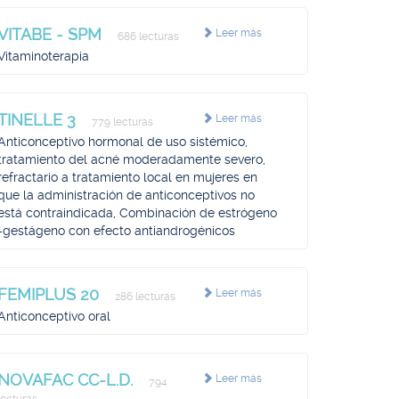
VITABE - SPM
Leer más
686 lecturas
Vitaminoterapia
TINELLE 3
Leer más
779 lecturas
Anticonceptivo hormonal de uso sistémico,
tratamiento del acné moderadamente severo,
refractario a tratamiento local en mujeres en
que la administración de anticonceptivos no
está contraindicada, Combinación de estrógeno
-gestágeno con efecto antiandrogénicos
FEMIPLUS 20
Leer más
286 lecturas
Anticonceptivo oral
NOVAFAC CC-L.D.
Leer más
794