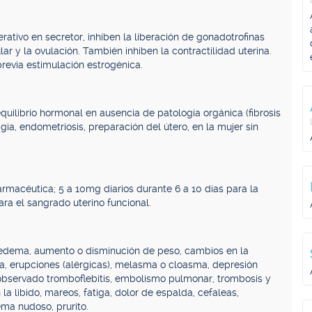
ativo en secretor, inhiben la liberación de gonadotrofinas
lar y la ovulación. También inhiben la contractilidad uterina.
revia estimulación estrogénica.
ilibrio hormonal en ausencia de patología orgánica (fibrosis
ia, endometriosis, preparación del útero, en la mujer sin
rmacéutica; 5 a 10mg diarios durante 6 a 10 días para la
ra el sangrado uterino funcional.
 edema, aumento o disminución de peso, cambios en la
sica, erupciones (alérgicas), melasma o cloasma, depresión
bservado tromboflebitis, embolismo pulmonar, trombosis y
a libido, mareos, fatiga, dolor de espalda, cefaleas,
ema nudoso, prurito.