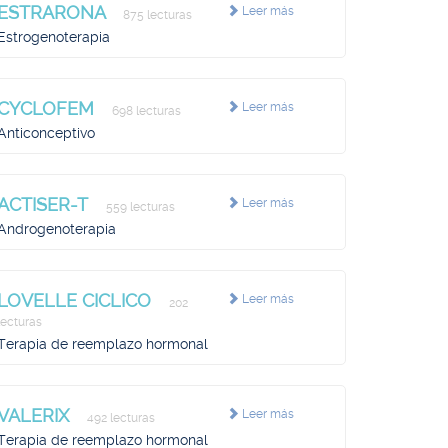
ESTRARONA
Leer más
875 lecturas
Estrogenoterapia
CYCLOFEM
Leer más
698 lecturas
Anticonceptivo
ACTISER-T
Leer más
559 lecturas
Androgenoterapia
LOVELLE CICLICO
Leer más
202
lecturas
Terapia de reemplazo hormonal
VALERIX
Leer más
492 lecturas
Terapia de reemplazo hormonal