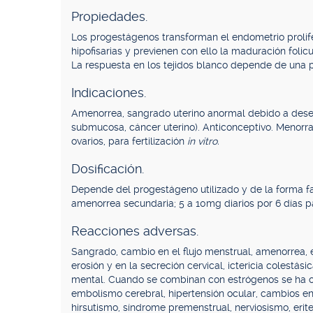
Propiedades.
Los progestágenos transforman el endometrio prolifer
hipofisarias y previenen con ello la maduración folicu
La respuesta en los tejidos blanco depende de una p
Indicaciones.
Amenorrea, sangrado uterino anormal debido a desequ
submucosa, cáncer uterino). Anticonceptivo. Menorrag
ovarios, para fertilización
in vitro.
Dosificación.
Depende del progestágeno utilizado y de la forma fa
amenorrea secundaria; 5 a 10mg diarios por 6 días pa
Reacciones adversas.
Sangrado, cambio en el flujo menstrual, amenorrea,
erosión y en la secreción cervical, ictericia colestá
mental. Cuando se combinan con estrógenos se ha o
embolismo cerebral, hipertensión ocular, cambios en l
hirsutismo, síndrome premenstrual, nerviosismo, erit