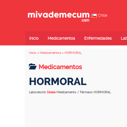
Chile
Inicio
Medicamentos
Enfermedades
Lab
Inicio
»
Medicamentos
»
HORMORAL
Medicamentos
HORMORAL
Laboratorio
Silesia
Medicamento / Fármaco HORMORAL