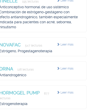
TINELLE
Leer más
195 lecturas
Anticonceptivo hormonal de uso sistémico
Combinación de estrógeno-gestágeno con
efecto antiandrogénico, también especialmente
indicada para pacientes con acné, seborrea,
hirsutismo
NOVAFAC
Leer más
547 lecturas
Estrógeno, Progestagenoterapia
DRINA
Leer más
126 lecturas
Antiandrogénico
HORMOGEL PUMP
Leer más
877
lecturas
Estrogenoterapia