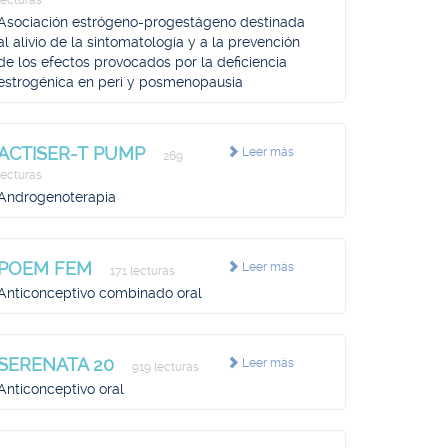
lecturas
Asociación estrógeno-progestágeno destinada
al alivio de la sintomatología y a la prevención
de los efectos provocados por la deficiencia
estrogénica en peri y posmenopausia
ACTISER-T PUMP
Leer más
269
lecturas
Androgenoterapia
POEM FEM
Leer más
171 lecturas
Anticonceptivo combinado oral
SERENATA 20
Leer más
919 lecturas
Anticonceptivo oral