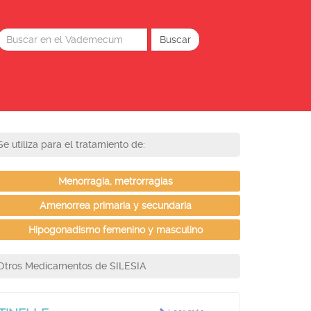
Se utiliza para el tratamiento de:
Menorragia, metrorragias
Amenorrea primaria y secundaria
Hipogonadismo femenino y masculino
Otros Medicamentos de SILESIA