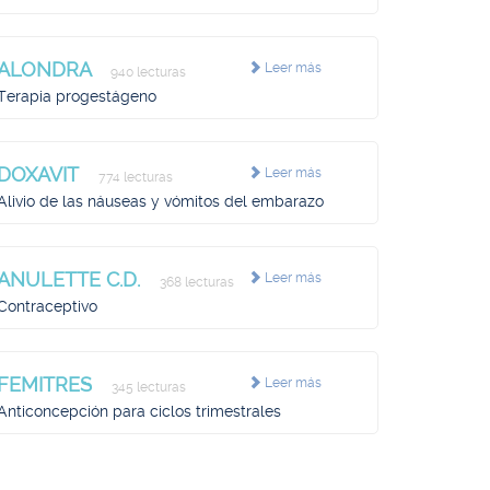
ALONDRA
Leer más
940 lecturas
Terapia progestágeno
DOXAVIT
Leer más
774 lecturas
Alivio de las náuseas y vómitos del embarazo
ANULETTE C.D.
Leer más
368 lecturas
Contraceptivo
FEMITRES
Leer más
345 lecturas
Anticoncepción para ciclos trimestrales