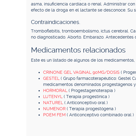
asma, insuficiencia cardíaca o renal. Administrar c
efecto de la droga en el lactante se desconoce. Su s
Contraindicaciones.
Tromboflebitis, tromboembolismo, ictus cerebral. 
no diagnosticado. Aborto. Embarazo. Antecedentes d
Medicamentos relacionados
Este es un listado de algunos de los medicamentos
CRINONE GEL VAGINAL 90MG/DOSIS
( Proge
GESTEL
( Grupo farmacoterapéutico: Gestel 
medicamentos denominados progestágenos y c
HORMORAL
( Progestagenoterapia )
LUTENYL
( Terapia progestínica )
NATUREL
( Anticonceptivo oral )
NUMENOR
( Terapia progestógena )
POEM FEM
( Anticonceptivo combinado oral )