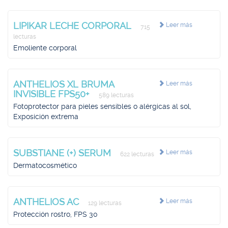
LIPIKAR LECHE CORPORAL
Leer más
715
lecturas
Emoliente corporal
ANTHELIOS XL BRUMA
Leer más
INVISIBLE FPS50+
589 lecturas
Fotoprotector para pieles sensibles o alérgicas al sol,
Exposición extrema
SUBSTIANE (+) SERUM
Leer más
622 lecturas
Dermatocosmético
ANTHELIOS AC
Leer más
129 lecturas
Protección rostro, FPS 30