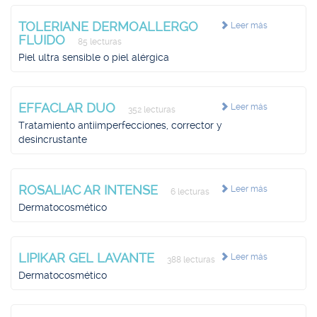
TOLERIANE DERMOALLERGO
Leer más
FLUIDO
85 lecturas
Piel ultra sensible o piel alérgica
EFFACLAR DUO
Leer más
352 lecturas
Tratamiento antiimperfecciones, corrector y
desincrustante
ROSALIAC AR INTENSE
Leer más
6 lecturas
Dermatocosmético
LIPIKAR GEL LAVANTE
Leer más
388 lecturas
Dermatocosmético