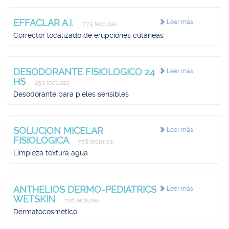
EFFACLAR A.I.
Leer más
775 lecturas
Corrector localizado de erupciones cutáneas
DESODORANTE FISIOLOGICO 24
Leer más
HS
250 lecturas
Desodorante para pieles sensibles
SOLUCION MICELAR
Leer más
FISIOLOGICA
778 lecturas
Limpieza textura agua
ANTHELIOS DERMO-PEDIATRICS
Leer más
WETSKIN
206 lecturas
Dermatocosmético