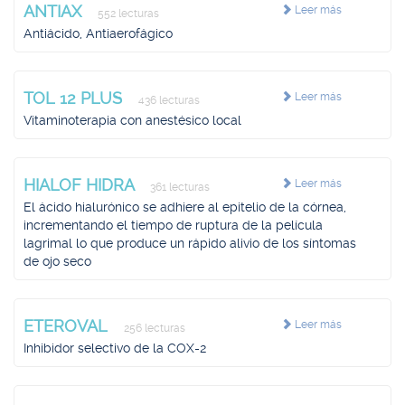
ANTIAX
Leer más
552 lecturas
Antiácido, Antiaerofágico
TOL 12 PLUS
Leer más
436 lecturas
Vitaminoterapia con anestésico local
HIALOF HIDRA
Leer más
361 lecturas
El ácido hialurónico se adhiere al epitelio de la córnea,
incrementando el tiempo de ruptura de la película
lagrimal lo que produce un rápido alivio de los síntomas
de ojo seco
ETEROVAL
Leer más
256 lecturas
Inhibidor selectivo de la COX-2