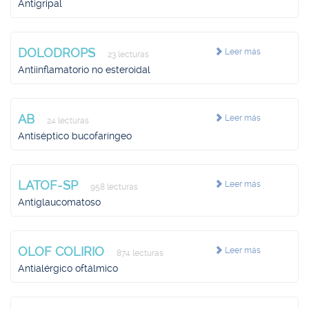
Antigripal
DOLODROPS
Leer más
23 lecturas
Antiinflamatorio no esteroidal
AB
Leer más
24 lecturas
Antiséptico bucofaríngeo
LATOF-SP
Leer más
958 lecturas
Antiglaucomatoso
OLOF COLIRIO
Leer más
874 lecturas
Antialérgico oftálmico