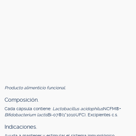
Producto alimenticio funcional.
Composición.
Cada cápsula contiene:
Lactobacillus acidophilus
NCFM®+
Bifidobacterium lactis
Bi-07®(1*1010UFC). Excipientes c.s.
Indicaciones.
Ayuda a mantener y estimular el sistema inmunológico.