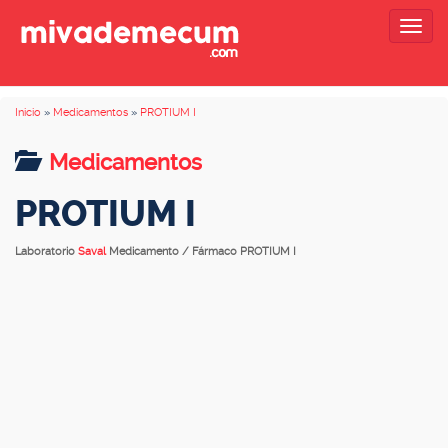
Togg
navig
Inicio
»
Medicamentos
»
PROTIUM I
Medicamentos
PROTIUM I
Laboratorio
Saval
Medicamento / Fármaco PROTIUM I