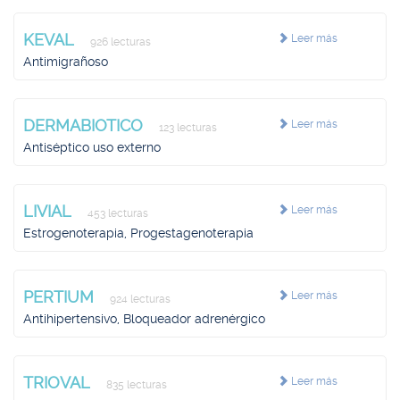
KEVAL
Leer más
926 lecturas
Antimigrañoso
DERMABIOTICO
Leer más
123 lecturas
Antiséptico uso externo
LIVIAL
Leer más
453 lecturas
Estrogenoterapia, Progestagenoterapia
PERTIUM
Leer más
924 lecturas
Antihipertensivo, Bloqueador adrenérgico
TRIOVAL
Leer más
835 lecturas