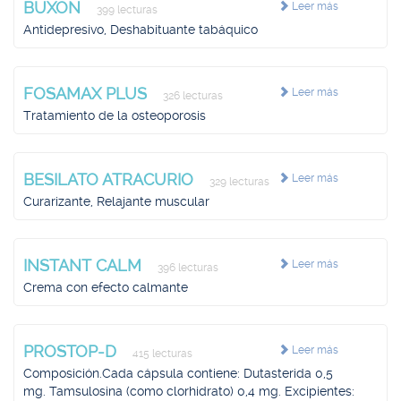
BUXON
Leer más
399 lecturas
Antidepresivo, Deshabituante tabáquico
FOSAMAX PLUS
Leer más
326 lecturas
Tratamiento de la osteoporosis
BESILATO ATRACURIO
Leer más
329 lecturas
Curarizante, Relajante muscular
INSTANT CALM
Leer más
396 lecturas
Crema con efecto calmante
PROSTOP-D
Leer más
415 lecturas
Composición.Cada cápsula contiene: Dutasterida 0,5
mg. Tamsulosina (como clorhidrato) 0,4 mg. Excipientes: