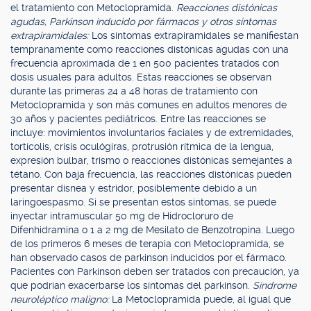
el tratamiento con Metoclopramida.
Reacciones distónicas
agudas, Parkinson inducido por fármacos y otros síntomas
extrapiramidales:
Los síntomas extrapiramidales se manifiestan
tempranamente como reacciones distónicas agudas con una
frecuencia aproximada de 1 en 500 pacientes tratados con
dosis usuales para adultos. Estas reacciones se observan
durante las primeras 24 a 48 horas de tratamiento con
Metoclopramida y son más comunes en adultos menores de
30 años y pacientes pediátricos. Entre las reacciones se
incluye: movimientos involuntarios faciales y de extremidades,
tortícolis, crisis oculógiras, protrusión rítmica de la lengua,
expresión bulbar, trismo o reacciones distónicas semejantes a
tétano. Con baja frecuencia, las reacciones distónicas pueden
presentar disnea y estridor, posiblemente debido a un
laringoespasmo. Si se presentan estos síntomas, se puede
inyectar intramuscular 50 mg de Hidrocloruro de
Difenhidramina o 1 a 2 mg de Mesilato de Benzotropina. Luego
de los primeros 6 meses de terapia con Metoclopramida, se
han observado casos de parkinson inducidos por el fármaco.
Pacientes con Parkinson deben ser tratados con precaución, ya
que podrían exacerbarse los síntomas del parkinson.
Síndrome
neuroléptico maligno:
La Metoclopramida puede, al igual que