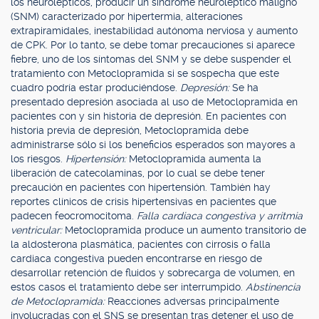
los neurolépticos, producir un síndrome neuroléptico maligno
(SNM) caracterizado por hipertermia, alteraciones
extrapiramidales, inestabilidad autónoma nerviosa y aumento
de CPK. Por lo tanto, se debe tomar precauciones si aparece
fiebre, uno de los síntomas del SNM y se debe suspender el
tratamiento con Metoclopramida si se sospecha que este
cuadro podría estar produciéndose.
Depresión:
Se ha
presentado depresión asociada al uso de Metoclopramida en
pacientes con y sin historia de depresión. En pacientes con
historia previa de depresión, Metoclopramida debe
administrarse sólo si los beneficios esperados son mayores a
los riesgos.
Hipertensión:
Metoclopramida aumenta la
liberación de catecolaminas, por lo cual se debe tener
precaución en pacientes con hipertensión. También hay
reportes clínicos de crisis hipertensivas en pacientes que
padecen feocromocitoma.
Falla cardiaca congestiva y arritmia
ventricular:
Metoclopramida produce un aumento transitorio de
la aldosterona plasmática, pacientes con cirrosis o falla
cardiaca congestiva pueden encontrarse en riesgo de
desarrollar retención de fluidos y sobrecarga de volumen, en
estos casos el tratamiento debe ser interrumpido.
Abstinencia
de Metoclopramida:
Reacciones adversas principalmente
involucradas con el SNS se presentan tras detener el uso de