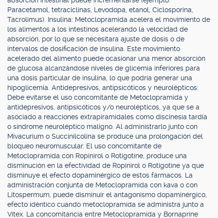
absorción intestinal puede incrementarse (ejemplo:
Paracetamol, tetraciclinas, Levodopa, etanol, Ciclosporina,
Tacrolimus). Insulina: Metoclopramida acelera el movimiento de
los alimentos a los intestinos acelerando la velocidad de
absorción, por lo que se necesitara ajuste de dosis o de
intervalos de dosificación de insulina. Este movimiento
acelerado del alimento puede ocasionar una menor absorción
de glucosa alcanzándose niveles de glicemia inferiores para
una dosis particular de insulina, lo que podría generar una
hipoglicemia. Antidepresivos, antipsicóticos y neurolépticos:
Debe evitarse el uso concomitante de Metoclopramida y
antidepresivos, antipsicóticos y/o neurolépticos, ya que se a
asociado a reacciones extrapiramidales como discinesia tardía
o síndrome neuroléptico maligno. Al administrarlo junto con
Mivacurium o Succinilcolina se produce una prolongación del
bloqueo neuromuscular. El uso concomitante de
Metoclopramida con Ropinirol o Rotigotine, produce una
disminución en la efectividad de Ropinirol o Rotigotine ya que
disminuye el efecto dopaminérgico de estos fármacos. La
administración conjunta de Metoclopramida con kava o con
Litospermum, puede disminuir el antagonismo dopaminérgico,
efecto idéntico cuando metoclopramida se administra junto a
Vitex. La concomitancia entre Metoclopramida y Bornaprine