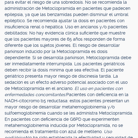
para evitar el riesgo de una sobredosis. No se recomienda la
administración de Metoclopramida en pacientes que padecen
epilepsia, ya que las benzamidas pueden disminuir el umbral
epiléptico. Se recomienda ajustar la dosis en pacientes con
insuficiencia renal o hepática. Uso en ancianos y/o pacientes
debilitados: No hay evidencia clínica suficiente que muestre
que los pacientes mayores de 65 años responden de forma
diferente que los sujetos jóvenes. El riesgo de desarrollar
parkinson inducido por la Metoclopramida es dosis
dependiente. Si se desarrolla parkinson, Metoclopramida debe
ser inmediatamente interrumpida. Los pacientes geriátricos
deben recibir la dosis mínima que sea efectiva. El paciente
geriátrico presenta mayor riesgo de discinesia tardía. La
sedación es un efecto adverso potencial asociado con el uso
de Metoclopramida en el anciano.
El uso en pacientes con
enfermedades concomitantes:
Pacientes con deficiencia en la
NADH-citocromo b5 reductasa: estos pacientes presentan un
mayor riesgo de desarrollar metahemoglobinemia y/o
sulfoemoglobinemia cuando se les administra Metoclopramida.
En pacientes con deficiencia de G6PD que experimenten
metahemoglobinemia inducida por Metoclopramida, no se
recomienda el tratamiento con azul de metileno.
Uso
pediátrico:
No ha sido establecida la efectividad y seguridad de