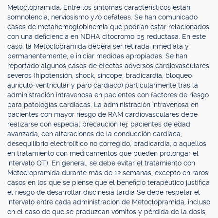
Metoclopramida. Entre los síntomas característicos están
somnolencia, nerviosismo y/o cefaleas. Se han comunicado
casos de metahemoglobinemia que podrían estar relacionados
con una deficiencia en NDHA citocromo b5 reductasa. En este
caso, la Metoclopramida deberá ser retirada inmediata y
permanentemente, e iniciar medidas apropiadas. Se han
reportado algunos casos de efectos adversos cardiovasculares
severos (hipotensión, shock, sincope, bradicardia, bloqueo
aurículo-ventricular y paro cardiaco) particularmente tras la
administración intravenosa en pacientes con factores de riesgo
para patologías cardiacas. La administración intravenosa en
pacientes con mayor riesgo de RAM cardiovasculares debe
realizarse con especial precaución (ej: pacientes de edad
avanzada, con alteraciones de la conducción cardiaca,
desequilibrio electrolítico no corregido, bradicardia, o aquellos
en tratamiento con medicamentos que pueden prolongar el
intervalo QT). En general, se debe evitar el tratamiento con
Metoclopramida durante más de 12 semanas, excepto en raros
casos en los que se piense que el beneficio terapéutico justifica
el riesgo de desarrollar discinesia tardía Se debe respetar el
intervalo entre cada administración de Metoclopramida, incluso
en el caso de que se produzcan vómitos y pérdida de la dosis,