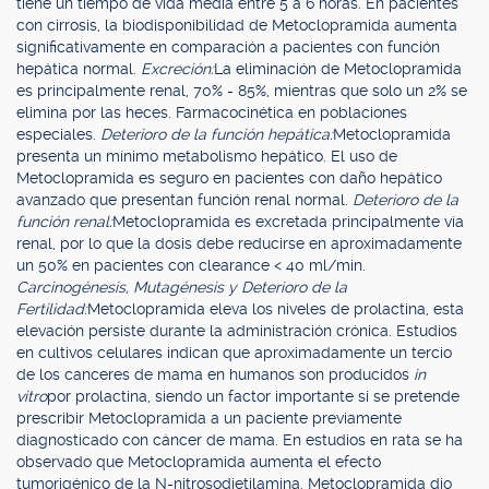
tiene un tiempo de vida media entre 5 a 6 horas. En pacientes
con cirrosis, la biodisponibilidad de Metoclopramida aumenta
significativamente en comparación a pacientes con función
hepática normal.
Excreción:
La eliminación de Metoclopramida
es principalmente renal, 70% - 85%, mientras que solo un 2% se
elimina por las heces. Farmacocinética en poblaciones
especiales.
Deterioro de la función hepática:
Metoclopramida
presenta un mínimo metabolismo hepático. El uso de
Metoclopramida es seguro en pacientes con daño hepático
avanzado que presentan función renal normal.
Deterioro de la
función renal:
Metoclopramida es excretada principalmente vía
renal, por lo que la dosis debe reducirse en aproximadamente
un 50% en pacientes con clearance < 40 ml/min.
Carcinogénesis, Mutagénesis y Deterioro de la
Fertilidad:
Metoclopramida eleva los niveles de prolactina, esta
elevación persiste durante la administración crónica. Estudios
en cultivos celulares indican que aproximadamente un tercio
de los canceres de mama en humanos son producidos
in
vitro
por prolactina, siendo un factor importante si se pretende
prescribir Metoclopramida a un paciente previamente
diagnosticado con cáncer de mama. En estudios en rata se ha
observado que Metoclopramida aumenta el efecto
tumorigénico de la N-nitrosodietilamina. Metoclopramida dio