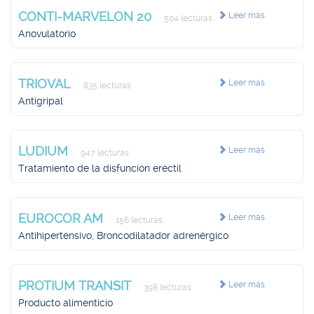
CONTI-MARVELON 20
Leer más
504 lecturas
Anovulatorio
TRIOVAL
Leer más
835 lecturas
Antigripal
LUDIUM
Leer más
947 lecturas
Tratamiento de la disfunción eréctil
EUROCOR AM
Leer más
156 lecturas
Antihipertensivo, Broncodilatador adrenérgico
PROTIUM TRANSIT
Leer más
398 lecturas
Producto alimenticio