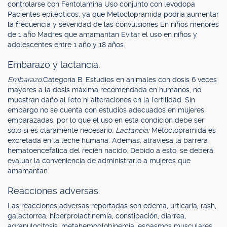
controlarse con Fentolamina Uso conjunto con levodopa
Pacientes epilépticos, ya que Metoclopramida podría aumentar
la frecuencia y severidad de las convulsiones En niños menores
de 1 año Madres que amamantan Evitar el uso en niños y
adolescentes entre 1 año y 18 años.
Embarazo y lactancia.
Embarazo:
Categoría B. Estudios en animales con dosis 6 veces
mayores a la dosis máxima recomendada en humanos, no
muestran daño al feto ni alteraciones en la fertilidad. Sin
embargo no se cuenta con estudios adecuados en mujeres
embarazadas, por lo que el uso en esta condición debe ser
solo si es claramente necesario.
Lactancia:
Metoclopramida es
excretada en la leche humana. Además, atraviesa la barrera
hematoencefálica del recién nacido. Debido a esto, se deberá
evaluar la conveniencia de administrarlo a mujeres que
amamantan.
Reacciones adversas.
Las reacciones adversas reportadas son edema, urticaria, rash,
galactorrea, hiperprolactinemia, constipación, diarrea,
agranulocitosis, metahemoglobinemia, espasmos musculares,