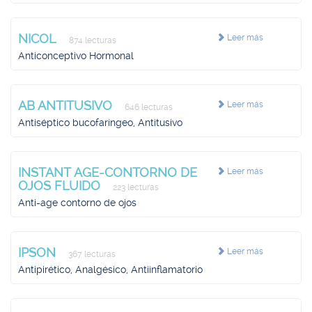
NICOL
Leer más
874 lecturas
Anticonceptivo Hormonal
AB ANTITUSIVO
Leer más
646 lecturas
Antiséptico bucofaríngeo, Antitusivo
INSTANT AGE-CONTORNO DE
Leer más
OJOS FLUIDO
223 lecturas
Anti-age contorno de ojos
IPSON
Leer más
367 lecturas
Antipirético, Analgésico, Antiinflamatorio