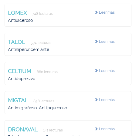
LOMEX
Leer más
748 lecturas
Antiulceroso
TALOL
Leer más
574 lecturas
Antihiperuricemiante
CELTIUM
Leer más
860 lecturas
Antidepresivo
MIGTAL
Leer más
858 lecturas
Antimigrañoso, Antijaquecoso
DRONAVAL
Leer más
141 lecturas