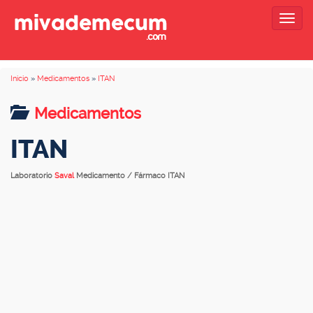
Togg
navig
Inicio
»
Medicamentos
»
ITAN
Medicamentos
ITAN
Laboratorio
Saval
Medicamento / Fármaco ITAN