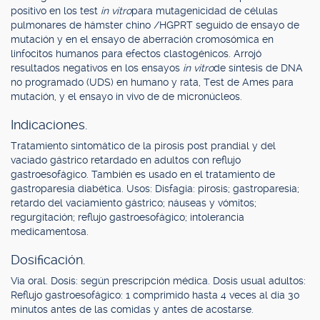
positivo en los test
in vitro
para mutagenicidad de células
pulmonares de hámster chino /HGPRT seguido de ensayo de
mutación y en el ensayo de aberración cromosómica en
linfocitos humanos para efectos clastogénicos. Arrojó
resultados negativos en los ensayos
in vitro
de síntesis de DNA
no programado (UDS) en humano y rata, Test de Ames para
mutación, y el ensayo in vivo de de micronúcleos.
Indicaciones.
Tratamiento sintomático de la pirosis post prandial y del
vaciado gástrico retardado en adultos con reflujo
gastroesofágico. También es usado en el tratamiento de
gastroparesia diabética. Usos: Disfagia: pirosis; gastroparesia;
retardo del vaciamiento gástrico; náuseas y vómitos;
regurgitación; reflujo gastroesofágico; intolerancia
medicamentosa.
Dosificación.
Vía oral. Dosis: según prescripción médica. Dosis usual adultos:
Reflujo gastroesofágico: 1 comprimido hasta 4 veces al día 30
minutos antes de las comidas y antes de acostarse.