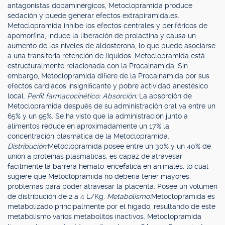
antagonistas dopaminérgicos, Metoclopramida produce
sedación y puede generar efectos extrapiramidales.
Metoclopramida inhibe los efectos centrales y periféricos de
apomorfina, induce la liberación de prolactina y causa un
aumento de los niveles de aldosterona, lo que puede asociarse
a una transitoria retención de líquidos. Metoclopramida está
estructuralmente relacionada con la Procainamida. Sin
embargo, Metoclopramida difiere de la Procainamida por sus
efectos cardiacos insignificante y pobre actividad anestésico
local.
Perfil farmacocinético: Absorción:
La absorción de
Metoclopramida después de su administración oral va entre un
65% y un 95%. Se ha visto que la administración junto a
alimentos reduce en aproximadamente un 17% la
concentración plasmática de la Metoclopramida.
Distribución:
Metoclopramida posee entre un 30% y un 40% de
unión a proteínas plasmáticas, es capaz de atravesar
fácilmente la barrera hemato-encefálica en animales, lo cual
sugiere que Metoclopramida no debería tener mayores
problemas para poder atravesar la placenta. Posee un volumen
de distribución de 2 a 4 L/Kg.
Metabolismo:
Metoclopramida es
metabolizado principalmente por el hígado, resultando de este
metabolismo varios metabolitos inactivos. Metoclopramida