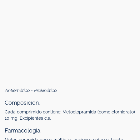
Antiemético - Prokinético.
Composición.
Cada comprimido contiene: Metoclopramida (como clorhidrato)
10 mg. Excipientes c.s.
Farmacología.
Metoclopramida posee múltiples acciones sobre el tracto