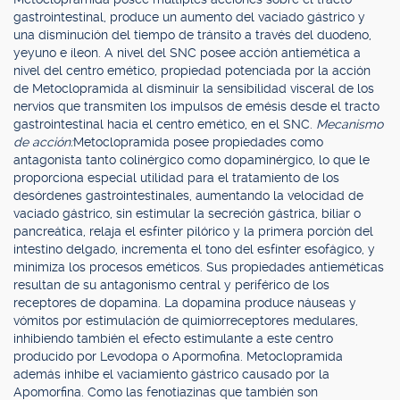
gastrointestinal, produce un aumento del vaciado gástrico y
una disminución del tiempo de tránsito a través del duodeno,
yeyuno e íleon. A nivel del SNC posee acción antiemética a
nivel del centro emético, propiedad potenciada por la acción
de Metoclopramida al disminuir la sensibilidad visceral de los
nervios que transmiten los impulsos de emésis desde el tracto
gastrointestinal hacia el centro emético, en el SNC.
Mecanismo
de acción:
Metoclopramida posee propiedades como
antagonista tanto colinérgico como dopaminérgico, lo que le
proporciona especial utilidad para el tratamiento de los
desórdenes gastrointestinales, aumentando la velocidad de
vaciado gástrico, sin estimular la secreción gástrica, biliar o
pancreática, relaja el esfínter pilórico y la primera porción del
intestino delgado, incrementa el tono del esfínter esofágico, y
minimiza los procesos eméticos. Sus propiedades antieméticas
resultan de su antagonismo central y periférico de los
receptores de dopamina. La dopamina produce náuseas y
vómitos por estimulación de quimiorreceptores medulares,
inhibiendo también el efecto estimulante a este centro
producido por Levodopa o Apormofina. Metoclopramida
además inhibe el vaciamiento gástrico causado por la
Apomorfina. Como las fenotiazinas que también son