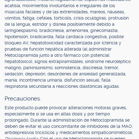
acatisia, movimientos involuntarios e irregulares de los
músculos faciales y de las extremidades, mareos, náuseas,
vómitos, fatiga, cefalea, tortícolis, crisis oculógiras, protrusión
de la lengua, estridor y disnea posiblemente debido a
laringoespasmo, bradicinesia, amenorrea, ginecomastia,
hipotensión, bradicardia, falla cardiaca congestiva, posible
bloqueo AV, hepatotoxicidad caracterizada por ictericia y
pruebas de función hepática alterada (al administrar
Metoclopramida junto a otro fármaco con potencial
hepatotóxico), signos extrapiramidales, síndrome neuroléptico
maligno, parkinsonismo, somnolencia, discinesia, tremor,
sedación, depresión, desórdenes de ansiedad generalizada,
manía, incontinencia urinaria, disfunción sexual, falla
respiratoria secundaria a reacciones diastónicas agudas.
Precauciones.
Este producto puede provocar alteraciones motoras graves,
especialmente si se usa en altas dosis y por tiempo
prolongado. Durante la administración de Metoclopramida se
deben de evitar el uso concomitante de inhibidores de la MAO,
antidepresivos tricíclicos y medicamentos simpaticomiméticos.
Discinesia tardía:
Con el uso de Metoclopramida se pueden