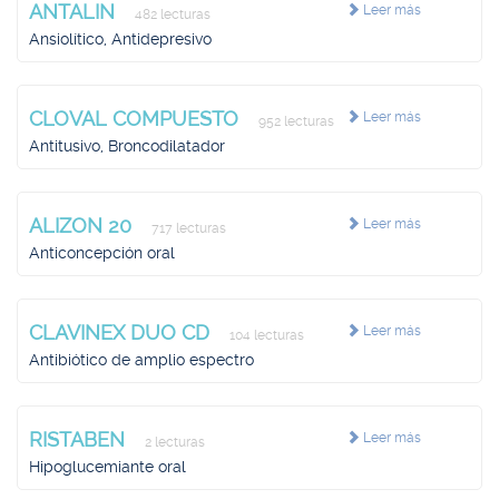
ANTALIN
Leer más
482 lecturas
Ansiolítico, Antidepresivo
CLOVAL COMPUESTO
Leer más
952 lecturas
Antitusivo, Broncodilatador
ALIZON 20
Leer más
717 lecturas
Anticoncepción oral
CLAVINEX DUO CD
Leer más
104 lecturas
Antibiótico de amplio espectro
RISTABEN
Leer más
2 lecturas
Hipoglucemiante oral