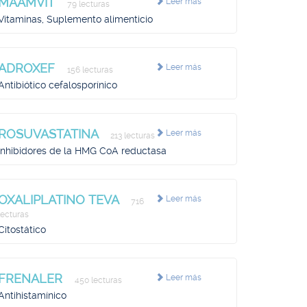
MAAMVIT
Leer más
79 lecturas
Vitaminas, Suplemento alimenticio
ADROXEF
Leer más
156 lecturas
Antibiótico cefalosporínico
ROSUVASTATINA
Leer más
213 lecturas
Inhibidores de la HMG CoA reductasa
OXALIPLATINO TEVA
Leer más
716
lecturas
Citostático
FRENALER
Leer más
450 lecturas
Antihistamínico