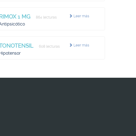
RIMOX 1 MG
Leer más
864 lecturas
Antipsicótico
TONOTENSIL
Leer más
608 lecturas
Hipotensor