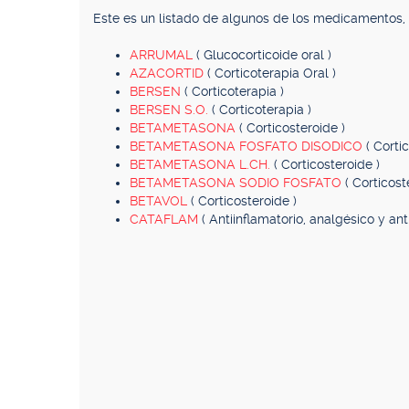
Este es un listado de algunos de los medicamentos
ARRUMAL
( Glucocorticoide oral )
AZACORTID
( Corticoterapia Oral )
BERSEN
( Corticoterapia )
BERSEN S.O.
( Corticoterapia )
BETAMETASONA
( Corticosteroide )
BETAMETASONA FOSFATO DISODICO
( Corti
BETAMETASONA L.CH.
( Corticosteroide )
BETAMETASONA SODIO FOSFATO
( Corticos
BETAVOL
( Corticosteroide )
CATAFLAM
( Antiinflamatorio, analgésico y anti