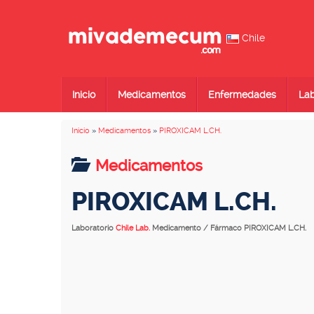
Chile
Inicio
Medicamentos
Enfermedades
Lab
Inicio
»
Medicamentos
»
PIROXICAM L.CH.
Medicamentos
PIROXICAM L.CH.
Laboratorio
Chile Lab.
Medicamento / Fármaco PIROXICAM L.CH.