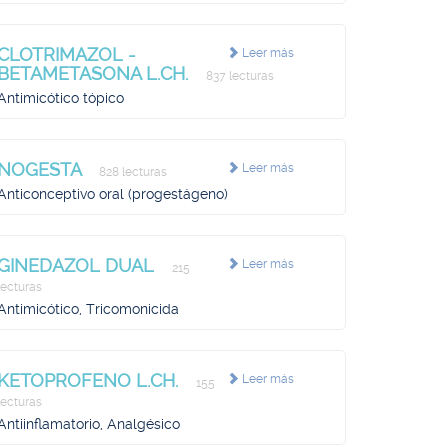
CLOTRIMAZOL -
Leer más
BETAMETASONA L.CH.
837 lecturas
Antimicótico tópico
NOGESTA
Leer más
828 lecturas
Anticonceptivo oral (progestágeno)
GINEDAZOL DUAL
Leer más
215
lecturas
Antimicótico, Tricomonicida
KETOPROFENO L.CH.
Leer más
155
lecturas
Antiinflamatorio, Analgésico