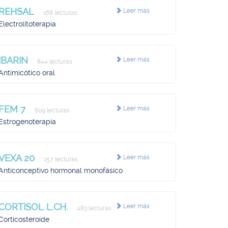
REHSAL
Leer más
168 lecturas
Electrolitoterapia
IBARIN
Leer más
844 lecturas
Antimicótico oral
FEM 7
Leer más
609 lecturas
Estrogenoterapia
VEXA 20
Leer más
157 lecturas
Anticonceptivo hormonal monofásico
CORTISOL L.CH.
Leer más
483 lecturas
Corticosteroide