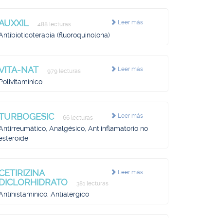
AUXXIL
Leer más
488 lecturas
Antibioticoterapia (fluoroquinolona)
VITA-NAT
Leer más
979 lecturas
Polivitamínico
TURBOGESIC
Leer más
66 lecturas
Antirreumático, Analgésico, Antiinflamatorio no
esteroide
CETIRIZINA
Leer más
DICLORHIDRATO
381 lecturas
Antihistaminico, Antialérgico