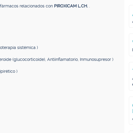
, fármacos relacionados con
PIROXICAM L.CH.
.
coterapia sistémica )
teroide (glucocorticoide), Antiinflamatorio, Inmunosupresor )
pirético )