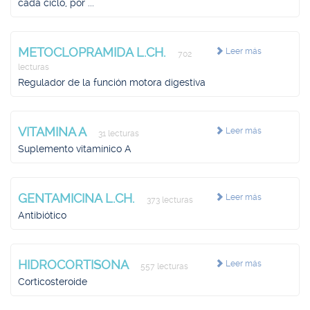
cada ciclo, por ...
METOCLOPRAMIDA L.CH.
Leer más
702
lecturas
Regulador de la función motora digestiva
VITAMINA A
Leer más
31 lecturas
Suplemento vitamínico A
GENTAMICINA L.CH.
Leer más
373 lecturas
Antibiótico
HIDROCORTISONA
Leer más
557 lecturas
Corticosteroide