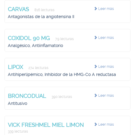
CARVAS
Leer más
816 lecturas
Antagonistas de la angiotensina II
COXIDOL 90 MG
Leer más
79 lecturas
Analgésico, Antiinflamatorio
LIPOX
Leer más
274 lecturas
Antihiperlipémico, Inhibidor de la HMG-Co A reductasa
BRONCODUAL
Leer más
390 lecturas
Antitusivo
VICK FRESHMEL MIEL LIMON
Leer más
339 lecturas