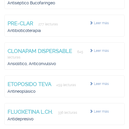
Antiséptico Bucofaríngeo
PRE-CLAR
Leer más
277 lecturas
Antibioticoterapia
CLONAPAM DISPERSABLE
Leer más
645
lecturas
Ansiolítico, Anticonvulsivo
ETOPOSIDO TEVA
Leer más
459 lecturas
Antineoplásico
FLUOXETINA L.CH.
Leer más
336 lecturas
Antidepresivo