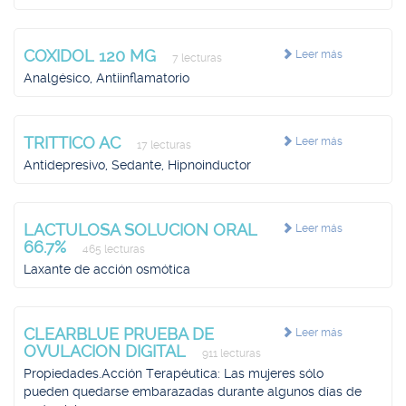
COXIDOL 120 MG
Leer más
7 lecturas
Analgésico, Antiinflamatorio
TRITTICO AC
Leer más
17 lecturas
Antidepresivo, Sedante, Hipnoinductor
LACTULOSA SOLUCION ORAL
Leer más
66.7%
465 lecturas
Laxante de acción osmótica
CLEARBLUE PRUEBA DE
Leer más
OVULACION DIGITAL
911 lecturas
Propiedades.Acción Terapéutica: Las mujeres sólo
pueden quedarse embarazadas durante algunos días de