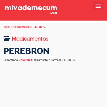
Togg
navig
Inicio
»
Medicamentos
»
PEREBRON
Medicamentos
PEREBRON
Laboratorio
Chile Lab.
Medicamento / Fármaco PEREBRON