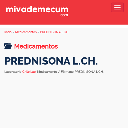
Togg
navig
Inicio
»
Medicamentos
»
PREDNISONA L.CH.
Medicamentos
PREDNISONA L.CH.
Laboratorio
Chile Lab.
Medicamento / Fármaco PREDNISONA L.CH.