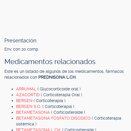
Presentación.
Env. con 20 comp.
Medicamentos relacionados
Este es un listado de algunos de los medicamentos, fármacos
relacionados con
PREDNISONA L.CH.
.
ARRUMAL
( Glucocorticoide oral )
AZACORTID
( Corticoterapia Oral )
BERSEN
( Corticoterapia )
BERSEN S.O.
( Corticoterapia )
BETAMETASONA
( Corticosteroide )
BETAMETASONA FOSFATO DISODICO
( Corticoterapia
sistémica )
BETAMETASONA L.CH.
( Corticosteroide )