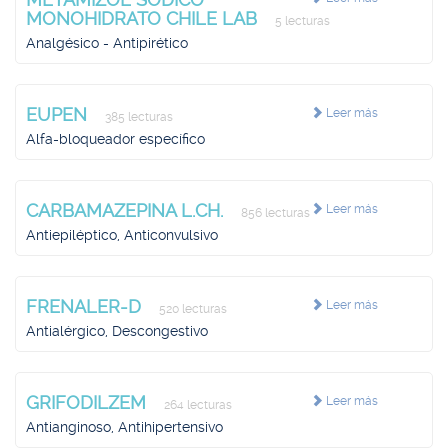
MONOHIDRATO CHILE LAB
5 lecturas
Analgésico - Antipirético
EUPEN
Leer más
385 lecturas
Alfa-bloqueador específico
CARBAMAZEPINA L.CH.
Leer más
856 lecturas
Antiepiléptico, Anticonvulsivo
FRENALER-D
Leer más
520 lecturas
Antialérgico, Descongestivo
GRIFODILZEM
Leer más
264 lecturas
Antianginoso, Antihipertensivo