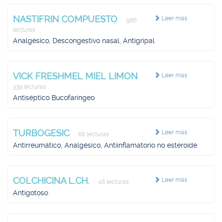
NASTIFRIN COMPUESTO
Leer más
966
lecturas
Analgésico, Descongestivo nasal, Antigripal
VICK FRESHMEL MIEL LIMON
Leer más
339 lecturas
Antiséptico Bucofaríngeo
TURBOGESIC
Leer más
66 lecturas
Antirreumático, Analgésico, Antiinflamatorio no esteroide
COLCHICINA L.CH.
Leer más
46 lecturas
Antigotoso