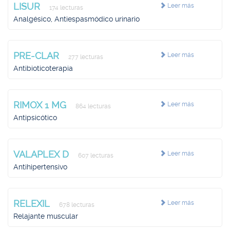
LISUR
Leer más
174 lecturas
Analgésico, Antiespasmódico urinario
PRE-CLAR
Leer más
277 lecturas
Antibioticoterapia
RIMOX 1 MG
Leer más
864 lecturas
Antipsicótico
VALAPLEX D
Leer más
607 lecturas
Antihipertensivo
RELEXIL
Leer más
678 lecturas
Relajante muscular