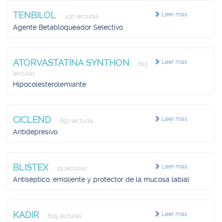
TENBILOL
Leer más
437 lecturas
Agente Betabloqueador Selectivo
ATORVASTATINA SYNTHON
Leer más
613
lecturas
Hipocolesterolemiante
CICLEND
Leer más
692 lecturas
Antidepresivo
BLISTEX
Leer más
19 lecturas
Antiséptico, emoliente y protector de la mucosa labial
KADIR
Leer más
629 lecturas