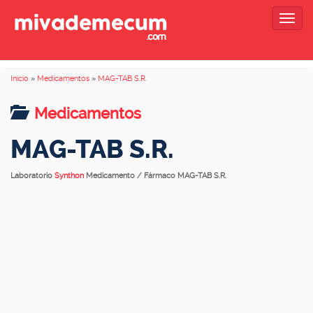
Togg
navig
Inicio
»
Medicamentos
»
MAG-TAB S.R.
Medicamentos
MAG-TAB S.R.
Laboratorio
Synthon
Medicamento / Fármaco MAG-TAB S.R.