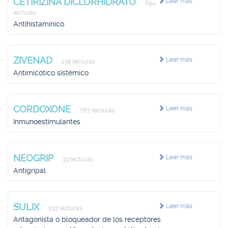
CETIRIZINA DICLORHIDRATO
Leer más
694
lecturas
Antihistamínico
ZIVENAD
Leer más
138 lecturas
Antimicótico sistémico
CORDOXONE
Leer más
767 lecturas
Inmunoestimulantes
NEOGRIP
Leer más
33 lecturas
Antigripal
SULIX
Leer más
532 lecturas
Antagonista o bloqueador de los receptores