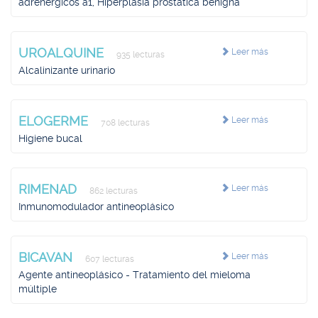
adrenérgicos a1, Hiperplasia prostática benigna
UROALQUINE
Leer más
935 lecturas
Alcalinizante urinario
ELOGERME
Leer más
708 lecturas
Higiene bucal
RIMENAD
Leer más
862 lecturas
Inmunomodulador antineoplásico
BICAVAN
Leer más
607 lecturas
Agente antineoplásico - Tratamiento del mieloma
múltiple