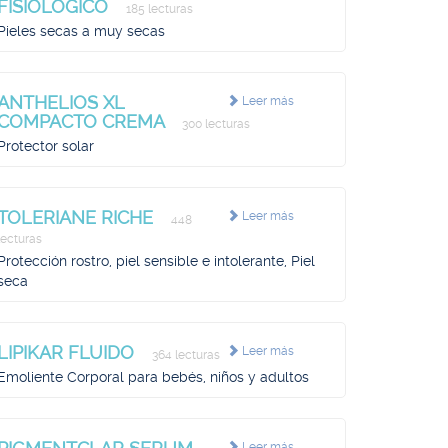
FISIOLOGICO
185 lecturas
Pieles secas a muy secas
ANTHELIOS XL
Leer más
COMPACTO CREMA
300 lecturas
Protector solar
TOLERIANE RICHE
Leer más
448
lecturas
Protección rostro, piel sensible e intolerante, Piel
seca
LIPIKAR FLUIDO
Leer más
364 lecturas
Emoliente Corporal para bebés, niños y adultos
Leer más