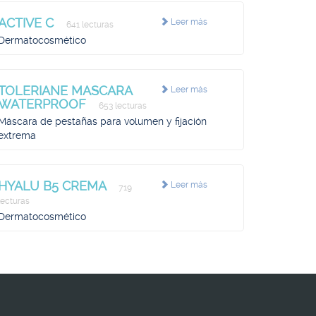
ACTIVE C
Leer más
641 lecturas
Dermatocosmético
TOLERIANE MASCARA
Leer más
WATERPROOF
653 lecturas
Máscara de pestañas para volumen y fijación
extrema
HYALU B5 CREMA
Leer más
719
lecturas
Dermatocosmético