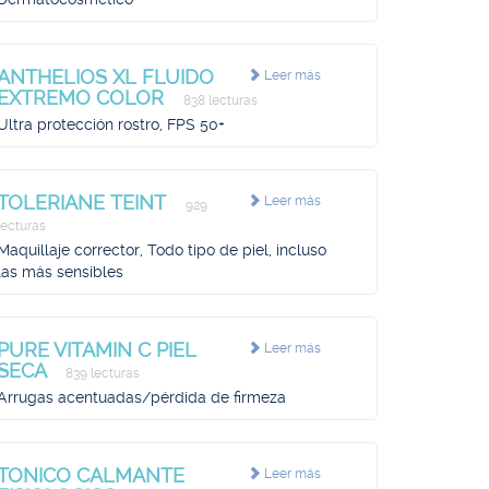
ANTHELIOS XL FLUIDO
Leer más
EXTREMO COLOR
838 lecturas
Ultra protección rostro, FPS 50+
TOLERIANE TEINT
Leer más
929
lecturas
Maquillaje corrector, Todo tipo de piel, incluso
las más sensibles
PURE VITAMIN C PIEL
Leer más
SECA
839 lecturas
Arrugas acentuadas/pérdida de firmeza
TONICO CALMANTE
Leer más