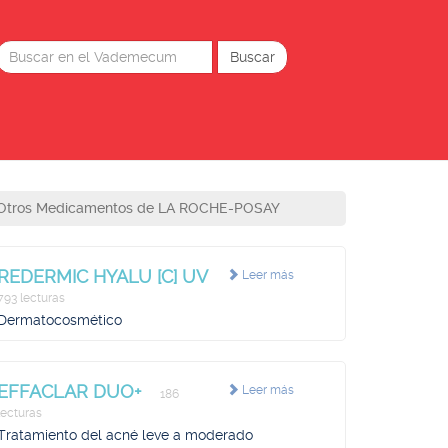
Otros Medicamentos de LA ROCHE-POSAY
REDERMIC HYALU [C] UV
Leer más
793 lecturas
Dermatocosmético
EFFACLAR DUO+
Leer más
186
lecturas
Tratamiento del acné leve a moderado