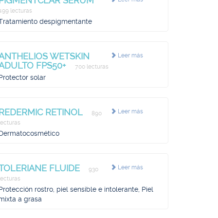
PIGMENTCLAR SERUM
499 lecturas
Tratamiento despigmentante
ANTHELIOS WETSKIN
Leer más
ADULTO FPS50+
700 lecturas
Protector solar
REDERMIC RETINOL
Leer más
890
lecturas
Dermatocosmético
TOLERIANE FLUIDE
Leer más
930
lecturas
Protección rostro, piel sensible e intolerante, Piel
mixta a grasa