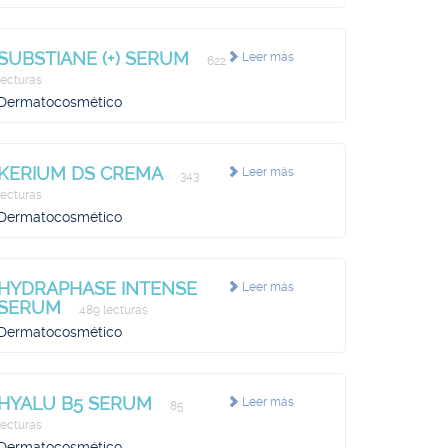
SUBSTIANE (+) SERUM
Leer más
622
lecturas
Dermatocosmético
KERIUM DS CREMA
Leer más
343
lecturas
Dermatocosmético
HYDRAPHASE INTENSE
Leer más
SERUM
489 lecturas
Dermatocosmético
HYALU B5 SERUM
Leer más
85
lecturas
Dermatocosmético