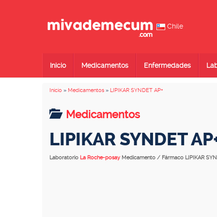
Chile
Inicio
Medicamentos
Enfermedades
Lab
Inicio
»
Medicamentos
»
LIPIKAR SYNDET AP+
Medicamentos
LIPIKAR SYNDET AP
Laboratorio
La Roche-posay
Medicamento / Fármaco LIPIKAR SY