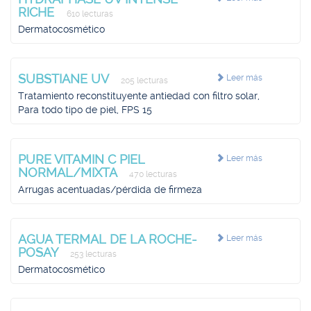
RICHE
610 lecturas
Dermatocosmético
SUBSTIANE UV
Leer más
205 lecturas
Tratamiento reconstituyente antiedad con filtro solar,
Para todo tipo de piel, FPS 15
PURE VITAMIN C PIEL
Leer más
NORMAL/MIXTA
470 lecturas
Arrugas acentuadas/pérdida de firmeza
AGUA TERMAL DE LA ROCHE-
Leer más
POSAY
253 lecturas
Dermatocosmético