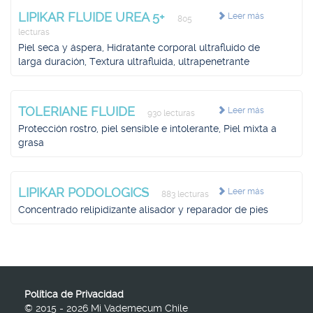
LIPIKAR FLUIDE UREA 5+
Leer más
805
lecturas
Piel seca y áspera, Hidratante corporal ultrafluido de
larga duración, Textura ultrafluida, ultrapenetrante
TOLERIANE FLUIDE
Leer más
930 lecturas
Protección rostro, piel sensible e intolerante, Piel mixta a
grasa
LIPIKAR PODOLOGICS
Leer más
883 lecturas
Concentrado relipidizante alisador y reparador de pies
Política de Privacidad
© 2015 - 2026 Mi Vademecum Chile