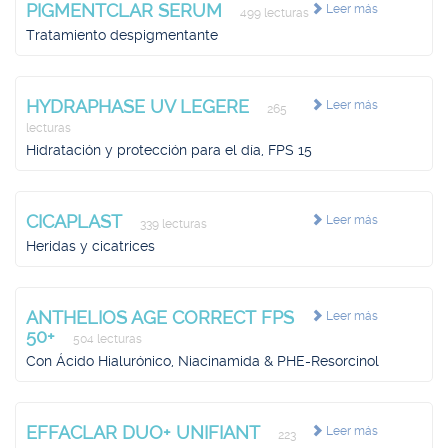
PIGMENTCLAR SERUM
Leer más
499 lecturas
Tratamiento despigmentante
HYDRAPHASE UV LEGERE
Leer más
265
lecturas
Hidratación y protección para el día, FPS 15
CICAPLAST
Leer más
339 lecturas
Heridas y cicatrices
ANTHELIOS AGE CORRECT FPS
Leer más
50+
504 lecturas
Con Ácido Hialurónico, Niacinamida & PHE-Resorcinol
EFFACLAR DUO+ UNIFIANT
Leer más
223