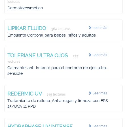
lecturas
Dermatocosmético
LIPIKAR FLUIDO
Leer más
364 lecturas
Emoliente Corporal para bebés, niños y adultos
TOLERIANE ULTRA OJOS
Leer más
277
lecturas
Calmante, anti-irritante para el contorno de ojos ultra-
sensible
REDERMIC UV
Leer más
145 lecturas
Tratamiento de relleno, Antiarrugas y firmeza con FPS
25/UVA 11 PPD
HYDRAPHASE UV INTENSE
Leer más