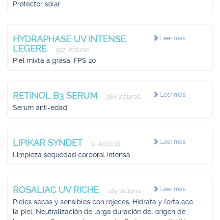
Protector solar
HYDRAPHASE UV INTENSE
Leer más
LEGERE
997 lecturas
Piel mixta a grasa, FPS 20
RETINOL B3 SERUM
Leer más
964 lecturas
Serum anti-edad
LIPIKAR SYNDET
Leer más
14 lecturas
Limpieza sequedad corporal intensa
ROSALIAC UV RICHE
Leer más
485 lecturas
Pieles secas y sensibles con rojeces, Hidrata y fortalece
la piel, Neutralización de larga duración del origen de