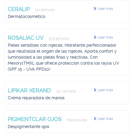
CERALIP
Leer más
210 lecturas
Dermatocosmético
ROSALIAC UV
Leer más
979 lecturas
Pieles sensibles con rojeces, Hidratante perfeccionador
que neutraliza el origen de las rojeces, Aporta confort y
luminosidad a las pieles finas y reactivas, Con
MexorylTMXL que ofrece protección contra los rayos UV
(SPF 15 - UVA PPD10)
LIPIKAR XERAND
Leer más
324 lecturas
Crema reparadora de manos
PIGMENTCLAR OJOS
Leer más
629 lecturas
Despigmentante ojos