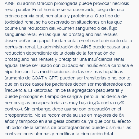
AINE, su administración prolongada puede provocar necrosis
renal papilar. En el hombre se ha observado, luego del uso
crónico por vía oral, hematuria y proteinuria. Otro tipo de
toxicidad renal se ha observado en situaciones en las que
ocurre una reducción del volumen sanguíneo o del flujo
sanguíneo renal, en las que las prostaglandinas renales
desempeñan un papel fundamental en el mantenimiento de la
perfusión renal. La administración de AINE puede causar una
reducción dependiente de la dosis de la formación de
prostaglandinas renales y precipitar una insuficiencia renal
aguda. Debe ser usado con cuidado en insuficiencia cardíaca e
hipertensión. Las modificaciones de las enzimas hepáticas
(aumento de GOAT y GPT) pueden ser transitorias o no, por lo
que en estos casos los pacientes deben ser monitoreados con
frecuencia. El ketorolac inhibe la agregación plaquetaria y
puede prolongar el tiempo de sangría, pero la incidencia de
hemorragias posoperatorias es muy baja (0,4% contra 0,2% -
control-). Sin embargo, debe usarse con precaución en el
preoperatorio. No se recomienda su uso en mayores de 65
años y tampoco en analgesia obstétrica, ya que por su efecto
inhibidor de la síntesis de prostaglandinas puede disminuir las
contracciones uterinas y modificar la circulación fetal.