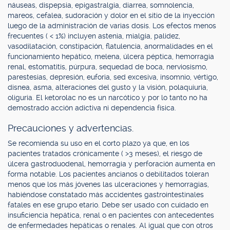
náuseas, dispepsia, epigastralgia, diarrea, somnolencia,
mareos, cefalea, sudoración y dolor en el sitio de la inyección
luego de la administración de varias dosis. Los efectos menos
frecuentes ( < 1%) incluyen astenia, mialgia, palidez,
vasodilatación, constipación, flatulencia, anormalidades en el
funcionamiento hepático, melena, úlcera péptica, hemorragia
renal, estomatitis, púrpura, sequedad de boca, nerviosismo,
parestesias, depresión, euforia, sed excesiva, insomnio, vértigo,
disnea, asma, alteraciones del gusto y la visión, polaquiuria,
oliguria. El ketorolac no es un narcótico y por lo tanto no ha
demostrado acción adictiva ni dependencia física.
Precauciones y advertencias.
Se recomienda su uso en el corto plazo ya que, en los
pacientes tratados crónicamente ( >3 meses), el riesgo de
úlcera gastroduodenal, hemorragia y perforación aumenta en
forma notable. Los pacientes ancianos o debilitados toleran
menos que los más jóvenes las ulceraciones y hemorragias,
habiéndose constatado más accidentes gastrointestinales
fatales en ese grupo etario. Debe ser usado con cuidado en
insuficiencia hepática, renal o en pacientes con antecedentes
de enfermedades hepáticas o renales. Al igual que con otros