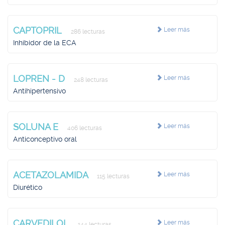
CAPTOPRIL
Leer más
286 lecturas
Inhibidor de la ECA
LOPREN - D
Leer más
248 lecturas
Antihipertensivo
SOLUNA E
Leer más
406 lecturas
Anticonceptivo oral
ACETAZOLAMIDA
Leer más
115 lecturas
Diurético
CARVEDILOL
Leer más
144 lecturas