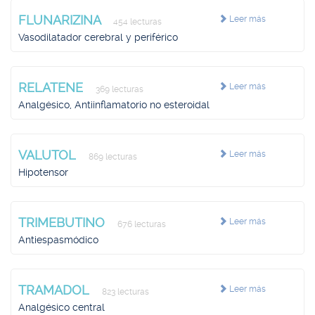
FLUNARIZINA
Leer más
454 lecturas
Vasodilatador cerebral y periférico
RELATENE
Leer más
369 lecturas
Analgésico, Antiinflamatorio no esteroidal
VALUTOL
Leer más
869 lecturas
Hipotensor
TRIMEBUTINO
Leer más
676 lecturas
Antiespasmódico
TRAMADOL
Leer más
823 lecturas
Analgésico central