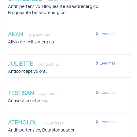
Antihipertensivo, Bloqueante alfaadrenérgico,
Bloqueante betaadrenérgico
AKAN
Leer más
949 lecturas
Alivio de rinitis alérgica
JULIETTE
Leer más
657 lecturas
Anticonceptivo oral
TESTISAN
Leer más
494 lecturas
Antiséptico intestinal
ATENOLOL
Leer más
461 lecturas
Antihipertensivo, Betabloqueador