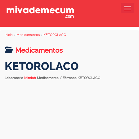
Togg
navig
Inicio
»
Medicamentos
»
KETOROLACO
Medicamentos
KETOROLACO
Laboratorio
Mintlab
Medicamento / Fármaco KETOROLACO