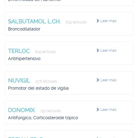
SALBUTAMOL L.CH.
Leer más
632 lecturas
Broncodilatador
TERLOC
Leer más
619 lecturas
Antihipertensivo
NUVIGIL
Leer más
576 lecturas
Promotor del estado de vigilia
DONOMIX
Leer más
752 lecturas
Antifúngico, Corticosteroide tópico