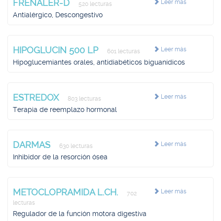
FRENALER-D
Leer más
520 lecturas
Antialérgico, Descongestivo
HIPOGLUCIN 500 LP
Leer más
601 lecturas
Hipoglucemiantes orales, antidiabéticos biguanídicos
ESTREDOX
Leer más
803 lecturas
Terapia de reemplazo hormonal
DARMAS
Leer más
630 lecturas
Inhibidor de la resorción ósea
METOCLOPRAMIDA L.CH.
Leer más
702
lecturas
Regulador de la función motora digestiva