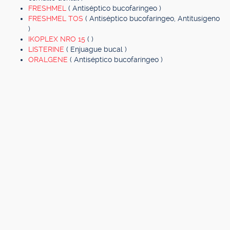
FRESHMEL
( Antiséptico bucofaríngeo )
FRESHMEL TOS
( Antiséptico bucofaríngeo, Antitusígeno
)
IKOPLEX NRO 15
( )
LISTERINE
( Enjuague bucal )
ORALGENE
( Antiséptico bucofaríngeo )