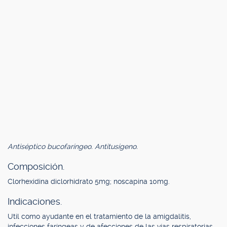
Antiséptico bucofaríngeo. Antitusígeno.
Composición.
Clorhexidina diclorhidrato 5mg; noscapina 10mg.
Indicaciones.
Util como ayudante en el tratamiento de la amigdalitis,
infecciones faríngeas y de afecciones de las vías respiratorias