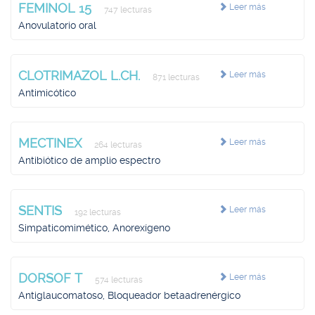
FEMINOL 15
Leer más
747 lecturas
Anovulatorio oral
CLOTRIMAZOL L.CH.
Leer más
871 lecturas
Antimicótico
MECTINEX
Leer más
264 lecturas
Antibiótico de amplio espectro
SENTIS
Leer más
192 lecturas
Simpaticomimético, Anorexígeno
DORSOF T
Leer más
574 lecturas
Antiglaucomatoso, Bloqueador betaadrenérgico