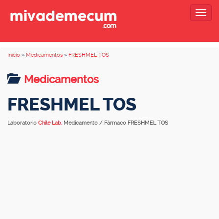
Togg
navig
Inicio
»
Medicamentos
»
FRESHMEL TOS
Medicamentos
FRESHMEL TOS
Laboratorio
Chile Lab.
Medicamento / Fármaco FRESHMEL TOS