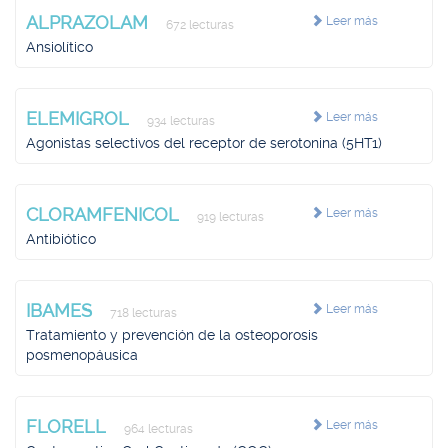
ALPRAZOLAM
Leer más
672 lecturas
Ansiolítico
ELEMIGROL
Leer más
934 lecturas
Agonistas selectivos del receptor de serotonina (5HT1)
CLORAMFENICOL
Leer más
919 lecturas
Antibiótico
IBAMES
Leer más
718 lecturas
Tratamiento y prevención de la osteoporosis
posmenopáusica
FLORELL
Leer más
964 lecturas