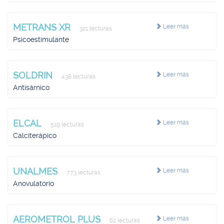
METRANS XR
Leer más
321 lecturas
Psicoestimulante
SOLDRIN
Leer más
438 lecturas
Antisárnico
ELCAL
Leer más
519 lecturas
Calciterápico
UNALMES
Leer más
773 lecturas
Anovulatorio
AEROMETROL PLUS
Leer más
62 lecturas