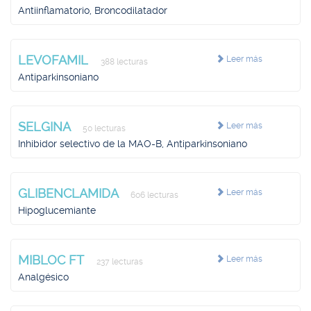
Antiinflamatorio, Broncodilatador
LEVOFAMIL
Leer más
388 lecturas
Antiparkinsoniano
SELGINA
Leer más
50 lecturas
Inhibidor selectivo de la MAO-B, Antiparkinsoniano
GLIBENCLAMIDA
Leer más
606 lecturas
Hipoglucemiante
MIBLOC FT
Leer más
237 lecturas
Analgésico