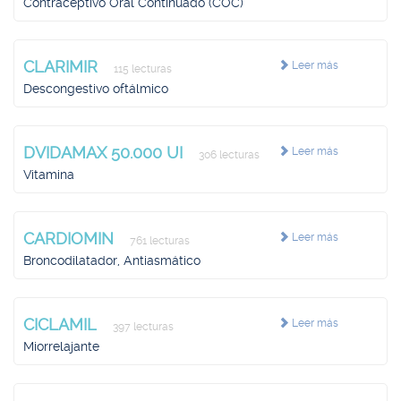
Contraceptivo Oral Continuado (COC)
CLARIMIR
Leer más
115 lecturas
Descongestivo oftálmico
DVIDAMAX 50.000 UI
Leer más
306 lecturas
Vitamina
CARDIOMIN
Leer más
761 lecturas
Broncodilatador, Antiasmático
CICLAMIL
Leer más
397 lecturas
Miorrelajante