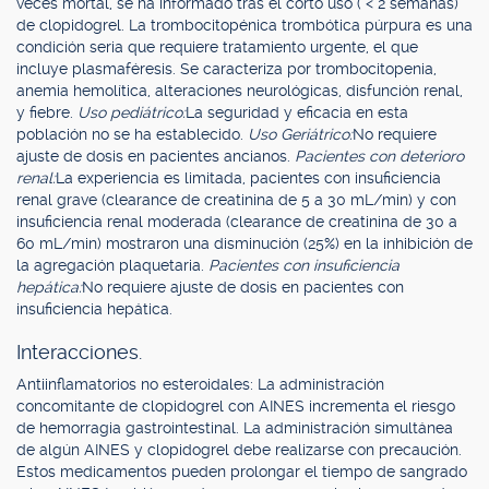
veces mortal, se ha informado tras el corto uso ( < 2 semanas)
de clopidogrel. La trombocitopénica trombótica púrpura es una
condición seria que requiere tratamiento urgente, el que
incluye plasmaféresis. Se caracteriza por trombocitopenia,
anemia hemolítica, alteraciones neurológicas, disfunción renal,
y fiebre.
Uso pediátrico:
La seguridad y eficacia en esta
población no se ha establecido.
Uso Geriátrico:
No requiere
ajuste de dosis en pacientes ancianos.
Pacientes con deterioro
renal:
La experiencia es limitada, pacientes con insuficiencia
renal grave (clearance de creatinina de 5 a 30 mL/min) y con
insuficiencia renal moderada (clearance de creatinina de 30 a
60 mL/min) mostraron una disminución (25%) en la inhibición de
la agregación plaquetaria.
Pacientes con insuficiencia
hepática:
No requiere ajuste de dosis en pacientes con
insuficiencia hepática.
Interacciones.
Antiinflamatorios no esteroidales: La administración
concomitante de clopidogrel con AINES incrementa el riesgo
de hemorragia gastrointestinal. La administración simultánea
de algún AINES y clopidogrel debe realizarse con precaución.
Estos medicamentos pueden prolongar el tiempo de sangrado