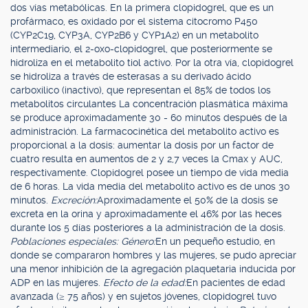
dos vías metabólicas. En la primera clopidogrel, que es un
profármaco, es oxidado por el sistema citocromo P450
(CYP2C19, CYP3A, CYP2B6 y CYP1A2) en un metabolito
intermediario, el 2-oxo-clopidogrel, que posteriormente se
hidroliza en el metabolito tiol activo. Por la otra vía, clopidogrel
se hidroliza a través de esterasas a su derivado ácido
carboxílico (inactivo), que representan el 85% de todos los
metabolitos circulantes La concentración plasmática máxima
se produce aproximadamente 30 - 60 minutos después de la
administración. La farmacocinética del metabolito activo es
proporcional a la dosis: aumentar la dosis por un factor de
cuatro resulta en aumentos de 2 y 2,7 veces la Cmax y AUC,
respectivamente. Clopidogrel posee un tiempo de vida media
de 6 horas. La vida media del metabolito activo es de unos 30
minutos.
Excreción:
Aproximadamente el 50% de la dosis se
excreta en la orina y aproximadamente el 46% por las heces
durante los 5 días posteriores a la administración de la dosis.
Poblaciones especiales: Género:
En un pequeño estudio, en
donde se compararon hombres y las mujeres, se pudo apreciar
una menor inhibición de la agregación plaquetaria inducida por
ADP en las mujeres.
Efecto de la edad:
En pacientes de edad
avanzada (≥ 75 años) y en sujetos jóvenes, clopidogrel tuvo