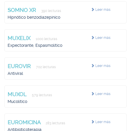
SOMNO XR
Leer más
390 lecturas
Hipnótico benzodiazepínico
MUXELIX
Leer más
1000 lecturas
Expectorante, Espasmolítico
EUROVIR
Leer más
702 lecturas
Antiviral
MUXOL
Leer más
579 lecturas
Mucolítico
EUROMICINA
Leer más
283 lecturas
Antibioticoterapia