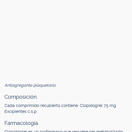
Antiagregante plaquetario.
Composición.
Cada comprimido recubierto contiene: Clopidogrel 75 mg
Excipientes c.s.p.
Farmacología.
Clopidogrel es un profármaco que requiere ser metabolizado