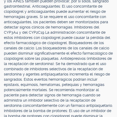
y los AINES también pueden provocar, por si solos, sangrado
gastrointestinal. Anticoagulantes: El uso concomitante de
clopidogrel y anticoagulantes puede aumentar el riesgo de
hemorragias graves. Si se requiere el uso concomitante con
anticoagulantes, los pacientes deben ser monitorizados para
detectar signos clínicos de hemorragias. Inhibidores del
CYP3A4 y del CYP2C19 La administración concomitante de
estos inhibidores con clopidogrel puede causar la pérdida del
efecto farmacológico de clopidogrel. Bloqueadores de los
canales de calcio: Los bloqueadores de los canales de calcio
pueden disminuir significativamente el efecto farmacológico de
clopidogrel sobre las plaquetas. Antidepresivos (inhibidores de
la recaptación de serotonina): Se ha demostrado que el uso
combinado de inhibidores selectivos de la recaptación de
serotonina y agentes antiplaquetarios incrementa el riesgo de
sangrados. Estos eventos hemorrágicos podrían incluir
epistaxis, equimosis, hematomas, petequias y hemorragias
potencialmente mortales. Se recomienda monitorizar al
paciente para detectar signos de hemorragia cuando se
administra un inhibidor selectivo de la recaptación de
serotonina concomitantemente con un fármaco antiplaquetario.
Inhibidores de la bomba de protones: El uso de un inhibidor de
la bomba de protones con clopidogrel puede disminuir la