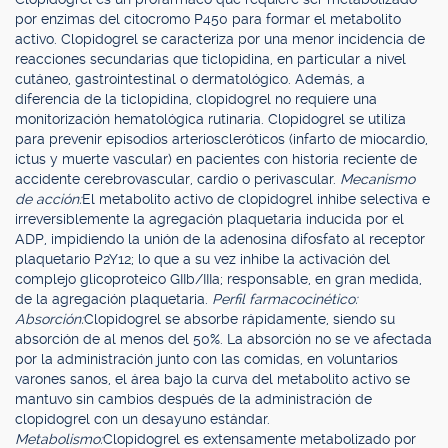
por enzimas del citocromo P450 para formar el metabolito
activo. Clopidogrel se caracteriza por una menor incidencia de
reacciones secundarias que ticlopidina, en particular a nivel
cutáneo, gastrointestinal o dermatológico. Además, a
diferencia de la ticlopidina, clopidogrel no requiere una
monitorización hematológica rutinaria. Clopidogrel se utiliza
para prevenir episodios arterioscleróticos (infarto de miocardio,
ictus y muerte vascular) en pacientes con historia reciente de
accidente cerebrovascular, cardio o perivascular.
Mecanismo
de acción:
El metabolito activo de clopidogrel inhibe selectiva e
irreversiblemente la agregación plaquetaria inducida por el
ADP, impidiendo la unión de la adenosina difosfato al receptor
plaquetario P2Y12; lo que a su vez inhibe la activación del
complejo glicoproteico GIIb/IIIa; responsable, en gran medida,
de la agregación plaquetaria.
Perfil farmacocinético:
Absorción:
Clopidogrel se absorbe rápidamente, siendo su
absorción de al menos del 50%. La absorción no se ve afectada
por la administración junto con las comidas, en voluntarios
varones sanos, el área bajo la curva del metabolito activo se
mantuvo sin cambios después de la administración de
clopidogrel con un desayuno estándar.
Metabolismo:
Clopidogrel es extensamente metabolizado por