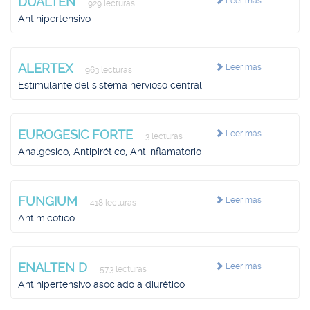
DUALTEN
Leer más
929 lecturas
Antihipertensivo
ALERTEX
Leer más
963 lecturas
Estimulante del sistema nervioso central
EUROGESIC FORTE
Leer más
3 lecturas
Analgésico, Antipirético, Antiinflamatorio
FUNGIUM
Leer más
418 lecturas
Antimicótico
ENALTEN D
Leer más
573 lecturas
Antihipertensivo asociado a diurético