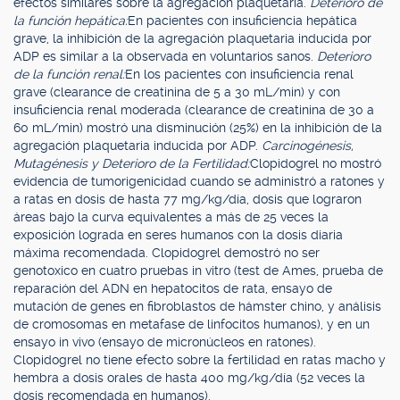
efectos similares sobre la agregación plaquetaria.
Deterioro de
la función hepática:
En pacientes con insuficiencia hepática
grave, la inhibición de la agregación plaquetaria inducida por
ADP es similar a la observada en voluntarios sanos.
Deterioro
de la función renal:
En los pacientes con insuficiencia renal
grave (clearance de creatinina de 5 a 30 mL/min) y con
insuficiencia renal moderada (clearance de creatinina de 30 a
60 mL/min) mostró una disminución (25%) en la inhibición de la
agregación plaquetaria inducida por ADP.
Carcinogénesis,
Mutagénesis y Deterioro de la Fertilidad:
Clopidogrel no mostró
evidencia de tumorigenicidad cuando se administró a ratones y
a ratas en dosis de hasta 77 mg/kg/día, dosis que lograron
áreas bajo la curva equivalentes a más de 25 veces la
exposición lograda en seres humanos con la dosis diaria
máxima recomendada. Clopidogrel demostró no ser
genotoxico en cuatro pruebas in vitro (test de Ames, prueba de
reparación del ADN en hepatocitos de rata, ensayo de
mutación de genes en fibroblastos de hámster chino, y análisis
de cromosomas en metafase de linfocitos humanos), y en un
ensayo in vivo (ensayo de micronúcleos en ratones).
Clopidogrel no tiene efecto sobre la fertilidad en ratas macho y
hembra a dosis orales de hasta 400 mg/kg/día (52 veces la
dosis recomendada en humanos).