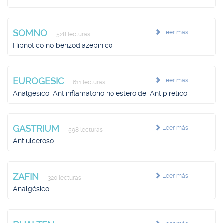
SOMNO
Leer más
528 lecturas
Hipnótico no benzodiazepínico
EUROGESIC
Leer más
611 lecturas
Analgésico, Antiinflamatorio no esteroide, Antipirético
GASTRIUM
Leer más
598 lecturas
Antiulceroso
ZAFIN
Leer más
320 lecturas
Analgésico