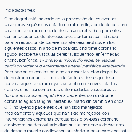
Indicaciones.
Clopidogrel está indicado en la prevención de los eventos
vasculares isquémicos (infarto de miocardio, accidente cerebro
vascular isquémico, muerte de causa cerebral) en pacientes
con antecedentes de ateroesclerosis sintomática. Indicado
para la reducción de los eventos ateroescleróticos en los
siguientes casos: infarto de miocardio, síndrome coronario
agudo, accidente vascular cerebral isquémico, enfermedad
arterial periférica.
1.- Infarto al miocardio reciente, ataque
cardíaco reciente o enfermedad arterial periférica establecida.
Para pacientes con las patologías descritas, clopidogrel ha
demostrado reducir el índice de factores de riesgo, de un
nuevo ataque isquémico, ya sea fatal o no, nuevos infartos
(fatales o no), así como otras enfermedades vasculares.
2.-
Síndrome coronario agudo
Para pacientes con síndrome
coronario agudo (angina inestable/Infarto sin cambio en onda
QT) incluyendo pacientes que han sido manejados
medicamente y aquellos que han sido manejados con
intervenciones coronarias percutaneas o by-pass coronario,
clopidogrel ha demostrado disminuir la incidencia de factores
de riesgo o muerte cardiovascular, infarto, ataque cardíaco, así