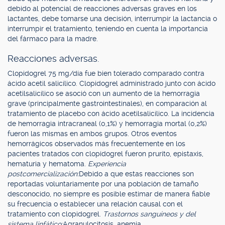
debido al potencial de reacciones adversas graves en los
lactantes, debe tomarse una decisión, interrumpir la lactancia o
interrumpir el tratamiento, teniendo en cuenta la importancia
del fármaco para la madre.
Reacciones adversas.
Clopidogrel 75 mg/día fue bien tolerado comparado contra
ácido acetil salicílico. Clopidogrel administrado junto con ácido
acetilsalicílico se asoció con un aumento de la hemorragia
grave (principalmente gastrointestinales), en comparación al
tratamiento de placebo con ácido acetilsalicílico. La incidencia
de hemorragia intracraneal (0,1%) y hemorragia mortal (0,2%)
fueron las mismas en ambos grupos. Otros eventos
hemorrágicos observados más frecuentemente en los
pacientes tratados con clopidogrel fueron prurito, epistaxis,
hematuria y hematoma.
Experiencia
postcomercialización:
Debido a que estas reacciones son
reportadas voluntariamente por una población de tamaño
desconocido, no siempre es posible estimar de manera fiable
su frecuencia o establecer una relación causal con el
tratamiento con clopidogrel.
Trastornos sanguíneos y del
sistema linfático:
Agranulocitosis, anemia