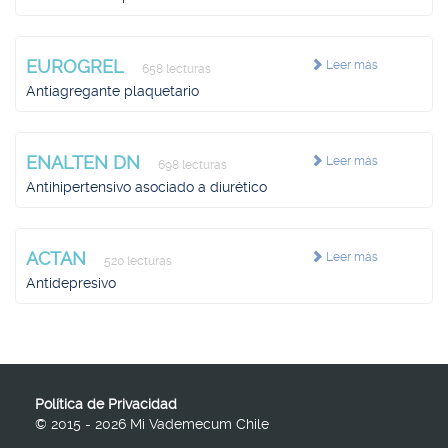
EUROGREL
Leer más
658 lecturas
Antiagregante plaquetario
ENALTEN DN
Leer más
698 lecturas
Antihipertensivo asociado a diurético
ACTAN
Leer más
520 lecturas
Antidepresivo
Política de Privacidad
© 2015 - 2026 Mi Vademecum Chile