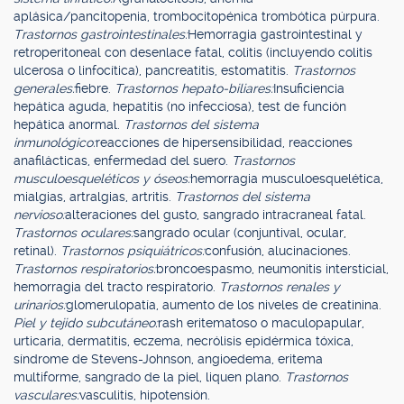
aplásica/pancitopenia, trombocitopénica trombótica púrpura.
Trastornos gastrointestinales:
Hemorragia gastrointestinal y
retroperitoneal con desenlace fatal, colitis (incluyendo colitis
ulcerosa o linfocítica), pancreatitis, estomatitis.
Trastornos
generales:
fiebre.
Trastornos hepato-biliares:
Insuficiencia
hepática aguda, hepatitis (no infecciosa), test de función
hepática anormal.
Trastornos del sistema
inmunológico:
reacciones de hipersensibilidad, reacciones
anafilácticas, enfermedad del suero.
Trastornos
musculoesqueléticos y óseos:
hemorragia musculoesquelética,
mialgias, artralgias, artritis.
Trastornos del sistema
nervioso:
alteraciones del gusto, sangrado intracraneal fatal.
Trastornos oculares:
sangrado ocular (conjuntival, ocular,
retinal).
Trastornos psiquiátricos:
confusión, alucinaciones.
Trastornos respiratorios:
broncoespasmo, neumonitis intersticial,
hemorragia del tracto respiratorio.
Trastornos renales y
urinarios:
glomerulopatía, aumento de los niveles de creatinina.
Piel y tejido subcutáneo:
rash eritematoso o maculopapular,
urticaria, dermatitis, eczema, necrólisis epidérmica tóxica,
síndrome de Stevens-Johnson, angioedema, eritema
multiforme, sangrado de la piel, liquen plano.
Trastornos
vasculares:
vasculitis, hipotensión.