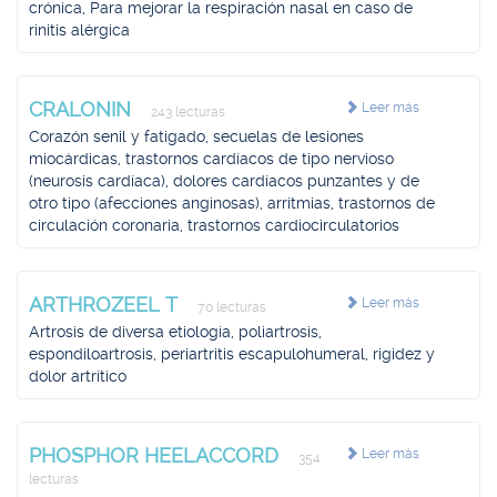
crónica, Para mejorar la respiración nasal en caso de
rinitis alérgica
CRALONIN
Leer más
243 lecturas
Corazón senil y fatigado, secuelas de lesiones
miocárdicas, trastornos cardíacos de tipo nervioso
(neurosis cardíaca), dolores cardíacos punzantes y de
otro tipo (afecciones anginosas), arritmias, trastornos de
circulación coronaria, trastornos cardiocirculatorios
ARTHROZEEL T
Leer más
70 lecturas
Artrosis de diversa etiología, poliartrosis,
espondiloartrosis, periartritis escapulohumeral, rigidez y
dolor artrítico
PHOSPHOR HEELACCORD
Leer más
354
lecturas