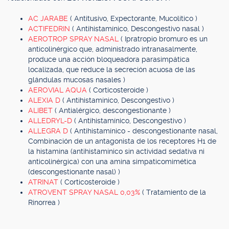
AC JARABE
( Antitusivo, Expectorante, Mucolítico )
ACTIFEDRIN
( Antihistamínico, Descongestivo nasal )
AEROTROP SPRAY NASAL
( Ipratropio bromuro es un
anticolinérgico que, administrado intranasalmente,
produce una acción bloqueadora parasimpática
localizada, que reduce la secreción acuosa de las
glándulas mucosas nasales )
AEROVIAL AQUA
( Corticosteroide )
ALEXIA D
( Antihistamínico, Descongestivo )
ALIBET
( Antialérgico, descongestionante )
ALLEDRYL-D
( Antihistamínico, Descongestivo )
ALLEGRA D
( Antihistamínico - descongestionante nasal,
Combinación de un antagonista de los receptores H1 de
la histamina (antihistamínico sin actividad sedativa ni
anticolinérgica) con una amina simpaticomimética
(descongestionante nasal) )
ATRINAT
( Corticosteroide )
ATROVENT SPRAY NASAL 0,03%
( Tratamiento de la
Rinorrea )