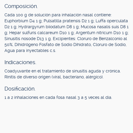
Composición.
Cada 100 g de solución para inhalación nasal contiene:
Euphorbium D4 1 g; Pulsatilla pratensis D2 1 g; Luffa operculata
D2 1 g; Hydrargyrum biiodatum D8 1 g; Mucosa nasalis suis D8 1
g; Hepar sulfuris calcareum D10 1 g; Argentum nitricum D10 1 g;
Sinusitis nosode D13 1 g. Excipientes: Cloruro de Benzalconio al
50%, Dihidrógeno Fosfato de Sodio Dihidrato, Cloruro de Sodio,
Agua para inyectables c.s.
Indicaciones.
Coadyuvante en el tratamiento de sinusitis aguda y crónica.
Rinitis de diverso origen (viral, bacteriano, alérgico).
Dosificación.
1 a 2 inhalaciones en cada fosa nasal 3 a 5 veces al día.