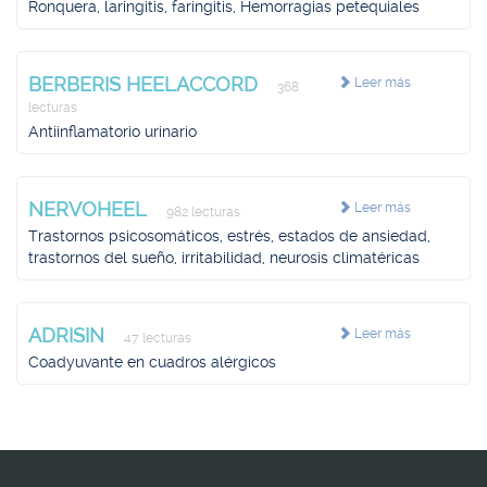
Ronquera, laringitis, faringitis, Hemorragias petequiales
BERBERIS HEELACCORD
Leer más
368
lecturas
Antiinflamatorio urinario
NERVOHEEL
Leer más
982 lecturas
Trastornos psicosomáticos, estrés, estados de ansiedad,
trastornos del sueño, irritabilidad, neurosis climatéricas
ADRISIN
Leer más
47 lecturas
Coadyuvante en cuadros alérgicos