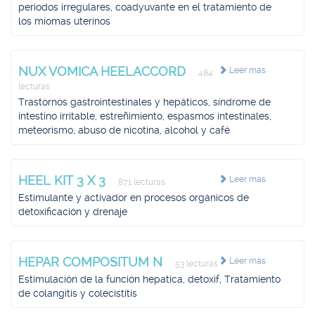
periodos irregulares, coadyuvante en el tratamiento de
los miomas uterinos
NUX VOMICA HEELACCORD
Leer más
484
lecturas
Trastornos gastrointestinales y hepáticos, síndrome de
intestino irritable, estreñimiento, espasmos intestinales,
meteorismo, abuso de nicotina, alcohol y café
HEEL KIT 3 X 3
Leer más
871 lecturas
Estimulante y activador en procesos orgánicos de
detoxificación y drenaje
HEPAR COMPOSITUM N
Leer más
53 lecturas
Estimulación de la función hepatica, detoxif, Tratamiento
de colangitis y colecistitis