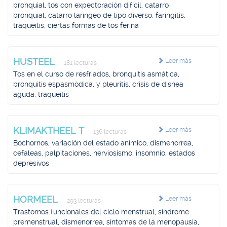
bronquial, tos con expectoración difícil, catarro
bronquial, catarro laríngeo de tipo diverso, faringitis,
traqueítis, ciertas formas de tos ferina
HUSTEEL
Leer más
181 lecturas
Tos en el curso de resfriados, bronquitis asmática,
bronquitis espasmódica, y pleuritis, crisis de disnea
aguda, traqueítis
KLIMAKTHEEL T
Leer más
136 lecturas
Bochornos, variación del estado anímico, dismenorrea,
cefaleas, palpitaciones, nerviosismo, insomnio, estados
depresivos
HORMEEL
Leer más
293 lecturas
Trastornos funcionales del ciclo menstrual, síndrome
premenstrual, dismenorrea, síntomas de la menopausia,