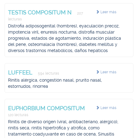
TESTIS COMPOSITUM N
Leer más
207
lecturas
Distrofia adiposogenital (hombres), eyaculación precoz,
impotencia viril, enuresis nocturna, distrofia muscular
progresiva, estados de agotamiento, induración plástica
del pene, osteomalacia (hombres), diabetes mellitus y
diversos trastornos metabólicos, daños hepáticos
LUFFEEL
Leer más
594 lecturas
Rinitis alérgica, congestión nasal, prurito nasal,
estornudos, rinorrea
EUPHORBIUM COMPOSITUM
Leer más
120 lecturas
Rinitis de diverso origen (viral, antibacteriano, alérgico),
rinitis seca, rinitis hipertrófica y atrófica, como
tratamiento coadyuvante en caso de ocena, Sinusitis