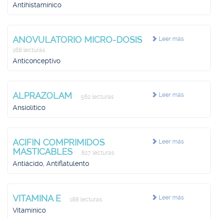
Antihistamínico
ANOVULATORIO MICRO-DOSIS
Leer más
168 lecturas
Anticonceptivo
ALPRAZOLAM
Leer más
562 lecturas
Ansiolítico
ACIFIN COMPRIMIDOS
Leer más
MASTICABLES
827 lecturas
Antiácido, Antiflatulento
VITAMINA E
Leer más
188 lecturas
Vitamínico