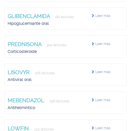
GLIBENCLAMIDA
Leer más
181 lecturas
Hipoglucemiante oral
PREDNISONA
Leer más
304 lecturas
Corticosteroide
LISOVYR
Leer más
206 lecturas
Antiviral oral
MEBENDAZOL
Leer más
256 lecturas
Antihelmíntico
LOWFIN
Leer más
420 lecturas