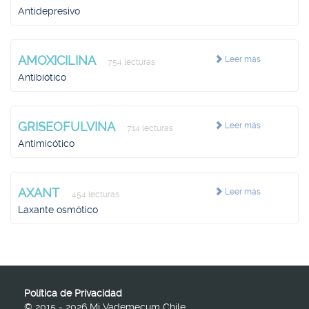
Antidepresivo
AMOXICILINA
Leer más
754 lecturas
Antibiótico
GRISEOFULVINA
Leer más
714 lecturas
Antimicótico
AXANT
Leer más
454 lecturas
Laxante osmótico
Política de Privacidad
© 2015 - 2026 Mi Vademecum Chile