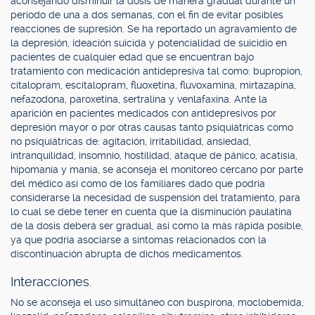
aconsejando disminuir la dosis de manera gradual durante un
período de una a dos semanas, con el fin de evitar posibles
reacciones de supresión. Se ha reportado un agravamiento de
la depresión, ideación suicida y potencialidad de suicidio en
pacientes de cualquier edad que se encuentran bajo
tratamiento con medicación antidepresiva tal como: bupropion,
citalopram, escitalopram, fluoxetina, fluvoxamina, mirtazapina,
nefazodona, paroxetina, sertralina y venlafaxina. Ante la
aparición en pacientes medicados con antidepresivos por
depresión mayor o por otras causas tanto psiquiátricas como
no psiquiátricas de: agitación, irritabilidad, ansiedad,
intranquilidad, insomnio, hostilidad, ataque de pánico, acatisia,
hipomanía y manía, se aconseja el monitoreo cercano por parte
del médico así como de los familiares dado que podría
considerarse la necesidad de suspensión del tratamiento, para
lo cual se debe tener en cuenta que la disminución paulatina
de la dosis deberá ser gradual, así como la más rápida posible,
ya que podría asociarse a síntomas relacionados con la
discontinuación abrupta de dichos medicamentos.
Interacciones.
No se aconseja el uso simultáneo con buspirona, moclobemida,