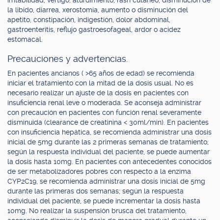
irritabilidad, vértigo, aturdimiento, rash cutáneo, disminución de
la libido, diarrea, xerostomía, aumento o disminución del
apetito, constipación, indigestión, dolor abdominal,
gastroenteritis, reflujo gastroesofageal, ardor o acidez
estomacal.
Precauciones y advertencias.
En pacientes ancianos ( >65 años de edad) se recomienda
iniciar el tratamiento con la mitad de la dosis usual. No es
necesario realizar un ajuste de la dosis en pacientes con
insuficiencia renal leve o moderada. Se aconseja administrar
con precaución en pacientes con función renal severamente
disminuida (clearance de creatinina < 30ml/min). En pacientes
con insuficiencia hepática, se recomienda administrar una dosis
inicial de 5mg durante las 2 primeras semanas de tratamiento;
según la respuesta individual del paciente, se puede aumentar
la dosis hasta 10mg. En pacientes con antecedentes conocidos
de ser metabolizadores pobres con respecto a la enzima
CYP2C19, se recomienda administrar una dosis inicial de 5mg
durante las primeras dos semanas; según la respuesta
individual del paciente, se puede incrementar la dosis hasta
10mg. No realizar la suspensión brusca del tratamiento,