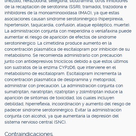
linezolid, nefazodona, selegilina, sibutramina, otros inhibidores
de la recaptación de serotonina (SSRI), tramadol, trazodona e
inhibidores de la monoaminooxidasa (IMAO), ya que estas
asociaciones causan síndrome serotoninérgico (hiperpirexia,
hipertensión, taquicardia, confusión, ataque epiléptico, muerte).
La administración conjunta con meperidina o venlafaxina puede
aumentar el riesgo de aparición de efectos de síndrome
serotoninérgico. La cimetidina produce aumento en la
concentración plasmática de escitalopram por inhibición de su
metabolismo. Se recomienda administrarlo con precaución
junto con antidepresivos tricíclicos debido a que estos últimos
son sustratos de la enzima CYP2D6, que interviene en el
metabolismo de escitalopram. Escitalopram incrementa la
concentración plasmática de desipramina y metoprolol;
administrar con precaución. La administración conjunta con
sumatriptán, naratriptán, rizatriptán y zolmitriptán induce la
aparición de síntomas de toxicidad, los cuales incluyen
debilidad, hiperreflexia, incoordinación y aumento del riesgo de
padecer síndrome serotoninérgico. Evitar la administración
conjunta con alcohol, ya que aumentaría la depresión del
sistema nervioso central (SNC).
Contraindicaciones.