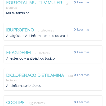
FORTOTAL MULTI-V MUJER
Leer más
30
lecturas
Multivitamínico
IBUPROFENO
Leer más
732 lecturas
Analgésico, Antiinflamatorio no esteroidal
FRAGIDERM
Leer más
44 lecturas
Anestésico y antiséptico tópico
DICLOFENACO DIETILAMINA
Leer más
670
lecturas
Antiinflamatorio tópico
COOLIPS
Leer más
439 lecturas