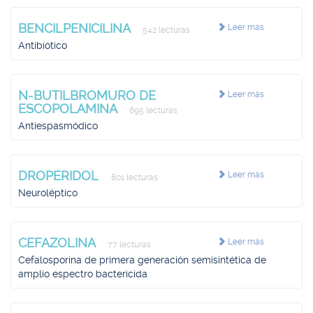
BENCILPENICILINA
Leer más
542 lecturas
Antibiótico
N-BUTILBROMURO DE
Leer más
ESCOPOLAMINA
695 lecturas
Antiespasmódico
DROPERIDOL
Leer más
801 lecturas
Neuroléptico
CEFAZOLINA
Leer más
77 lecturas
Cefalosporina de primera generación semisintética de
amplio espectro bactericida