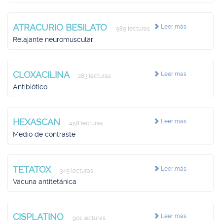
ATRACURIO BESILATO
Leer más
989 lecturas
Relajante neuromuscular
CLOXACILINA
Leer más
283 lecturas
Antibiótico
HEXASCAN
Leer más
458 lecturas
Medio de contraste
TETATOX
Leer más
349 lecturas
Vacuna antitetánica
CISPLATINO
Leer más
901 lecturas