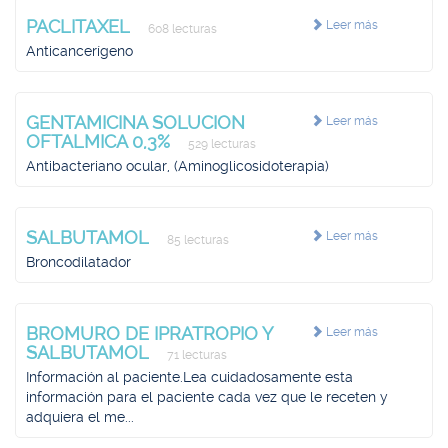
PACLITAXEL
Leer más
608 lecturas
Anticancerígeno
GENTAMICINA SOLUCION
Leer más
OFTALMICA 0,3%
529 lecturas
Antibacteriano ocular, (Aminoglicosidoterapia)
SALBUTAMOL
Leer más
85 lecturas
Broncodilatador
BROMURO DE IPRATROPIO Y
Leer más
SALBUTAMOL
71 lecturas
Información al paciente.Lea cuidadosamente esta
información para el paciente cada vez que le receten y
adquiera el me...