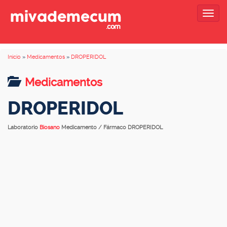
Togg
navig
Inicio
»
Medicamentos
»
DROPERIDOL
Medicamentos
DROPERIDOL
Laboratorio
Biosano
Medicamento / Fármaco DROPERIDOL