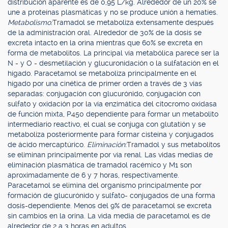
distribución aparente es de 0,95 L/kg. Alrededor de un 20% se
une a proteínas plasmáticas y no se produce unión a hematíes.
Metabolismo:
Tramadol se metaboliza extensamente después
de la administración oral. Alrededor de 30% de la dosis se
excreta intacto en la orina mientras que 60% se excreta en
forma de metabolitos. La principal vía metabólica parece ser la
N - y O - desmetilación y glucuronidación o la sulfatación en el
hígado. Paracetamol se metaboliza principalmente en el
hígado por una cinética de primer orden a través de 3 vías
separadas: conjugación con glucurónido, conjugación con
sulfato y oxidación por la vía enzimática del citocromo oxidasa
de función mixta, P450 dependiente para formar un metabolito
intermediario reactivo, el cual se conjuga con glutatión y se
metaboliza posteriormente para formar cisteína y conjugados
de ácido mercaptúrico.
Eliminación:
Tramadol y sus metabolitos
se eliminan principalmente por vía renal. Las vidas medias de
eliminación plasmática de tramadol racémico y M1 son
aproximadamente de 6 y 7 horas, respectivamente.
Paracetamol se elimina del organismo principalmente por
formación de glucurónido y sulfato- conjugados de una forma
dosis-dependiente. Menos del 9% de paracetamol se excreta
sin cambios en la orina. La vida media de paracetamol es de
alrededor de 2 a 3 horas en adultos.