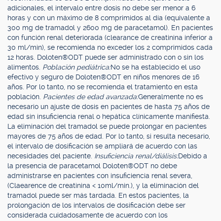
adicionales, el intervalo entre dosis no debe ser menor a 6
horas y con un máximo de 8 comprimidos al día (equivalente a
300 mg de tramadol y 2600 mg de paracetamol). En pacientes
con función renal deteriorada (clearance de creatinina inferior a
30 ml/min), se recomienda no exceder los 2 comprimidos cada
12 horas. Doloten®ODT puede ser administrado con o sin los
alimentos.
Población pediátrica:
No se ha establecido el uso
efectivo y seguro de Doloten®ODT en niños menores de 16
años. Por lo tanto, no se recomienda el tratamiento en esta
población.
Pacientes de edad avanzada:
Generalmente no es
necesario un ajuste de dosis en pacientes de hasta 75 años de
edad sin insuficiencia renal o hepática clínicamente manifiesta.
La eliminación del tramadol se puede prolongar en pacientes
mayores de 75 años de edad. Por lo tanto, si resulta necesario,
el intervalo de dosificación se ampliará de acuerdo con las
necesidades del paciente.
Insuficiencia renal/diálisis:
Debido a
la presencia de paracetamol Doloten®ODT no debe
administrarse en pacientes con insuficiencia renal severa,
(Claearence de creatinina < 10ml/min.), y la eliminación del
tramadol puede ser más tardada. En estos pacientes, la
prolongación de los intervalos de dosificación debe ser
considerada cuidadosamente de acuerdo con los