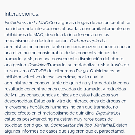
Interacciones.
Inhibidores de la MAO:
Con algunas drogas de acción central se
han informado interacciones al usarlas concomitantemente con
inhibidores de MAO; debido a la interferencia con los
mecanismos de desintoxicación.
Carbamazepina:
La
administración concomitante con carbamazepina puede causar
una disminución considerable de las concentraciones de
tramadol y M1, con una consecuente disminución del efecto
analgésico.
Quinidina:
Tramadol se metaboliza a M1 a través de
la isoenzima CYP2D6 del citocromo P-450. Quinidina es un
inhibidor selectivo de esa isoenzima; por lo cual la
administración concomitante de quinidina y tramadol da como
resultado concentraciones elevadas de tramadol y reducidas
de M1. Las consecuencias clínicas de estos hallazgos son
desconocidas. Estudios in vitro de interacciones de drogas en
microsomas hepáticos humanos indican que tramadol no
ejerce efecto en el metabolismo de quinidina.
Digoxina:
Los
estudios post-marketing muestran muy raros casos de
toxicidad por digoxina.
Compuestos del tipo Warfarina:
Existen
algunos informes de casos que sugieren que el paracetamol