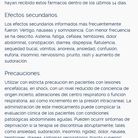
hayan recibido estos fármacos dentro de los últimos 14 días.
Efectos secundarios.
Los efectos secundarios informados más frecuentemente
fueron: Vértigo, náuseas y somnolencia. Con menor frecuencia
se ha descrito: Astenia, fatiga, cefalea, temblores, dolor
abdominal, constipación, diarrea, dispepsia, flatulencia,
sequedad bucal, vómitos, anorexia, ansiedad, confusión,
euforia, insomnio, nerviosismo, prurito, rash y aumento de
sudoración.
Precauciones.
Utilizar con estricta precaución en pacientes con lesiones
encefálicas, en shock, con un nivel reducido de conciencia de
origen incierto, alteraciones del centro respiratorio o función
respiratoria, así como incremento en la presión intracraneal. La
administración de este medicamento puede complicar la
evaluación clínica de los pacientes con condiciones
patológicas abdominales agudas. Pueden ocurrir síntomas de
deprivación si la terapia se discontinúa abruptamente, tales
como ansiedad, sudoración, insomnio, rigidez, dolor, náusea,
temblores, diarrea, síntomas respiratorios (tracto superior),