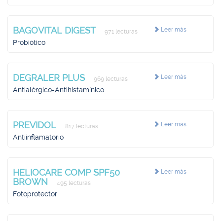
BAGOVITAL DIGEST
Leer más
971 lecturas
Probiótico
DEGRALER PLUS
Leer más
969 lecturas
Antialérgico-Antihistamínico
PREVIDOL
Leer más
817 lecturas
Antiinflamatorio
HELIOCARE COMP SPF50
Leer más
BROWN
495 lecturas
Fotoprotector