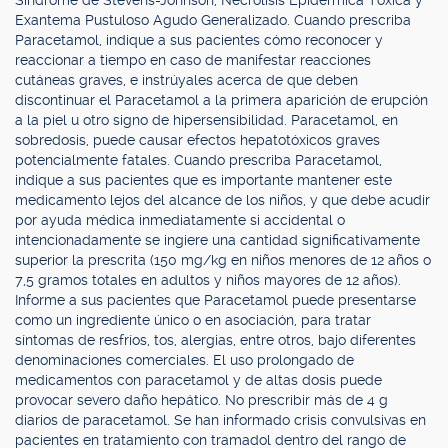
Síndrome de Stevens-Johnson, Necrolisis Epidérmica Tóxica y
Exantema Pustuloso Agudo Generalizado. Cuando prescriba
Paracetamol, indique a sus pacientes cómo reconocer y
reaccionar a tiempo en caso de manifestar reacciones
cutáneas graves, e instrúyales acerca de que deben
discontinuar el Paracetamol a la primera aparición de erupción
a la piel u otro signo de hipersensibilidad. Paracetamol, en
sobredosis, puede causar efectos hepatotóxicos graves
potencialmente fatales. Cuando prescriba Paracetamol,
indique a sus pacientes que es importante mantener este
medicamento lejos del alcance de los niños, y que debe acudir
por ayuda médica inmediatamente si accidental o
intencionadamente se ingiere una cantidad significativamente
superior la prescrita (150 mg/kg en niños menores de 12 años o
7,5 gramos totales en adultos y niños mayores de 12 años).
Informe a sus pacientes que Paracetamol puede presentarse
como un ingrediente único o en asociación, para tratar
síntomas de resfríos, tos, alergias, entre otros, bajo diferentes
denominaciones comerciales. El uso prolongado de
medicamentos con paracetamol y de altas dosis puede
provocar severo daño hepático. No prescribir más de 4 g
diarios de paracetamol. Se han informado crisis convulsivas en
pacientes en tratamiento con tramadol dentro del rango de