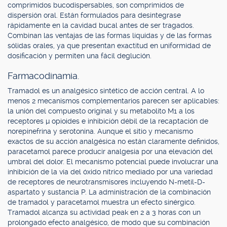
comprimidos bucodispersables, son comprimidos de
dispersión oral. Están formulados para desintegrase
rápidamente en la cavidad bucal antes de ser tragados.
Combinan las ventajas de las formas líquidas y de las formas
sólidas orales, ya que presentan exactitud en uniformidad de
dosificación y permiten una fácil deglución.
Farmacodinamia.
Tramadol es un analgésico sintético de acción central. A lo
menos 2 mecanismos complementarios parecen ser aplicables:
la unión del compuesto original y su metabolito M1 a los
receptores µ opioides e inhibición débil de la recaptación de
norepinefrina y serotonina. Aunque el sitio y mecanismo
exactos de su acción analgésica no están claramente definidos,
paracetamol parece producir analgesia por una elevación del
umbral del dolor. El mecanismo potencial puede involucrar una
inhibición de la vía del óxido nítrico mediado por una variedad
de receptores de neurotransmisores incluyendo N-metil-D-
aspartato y sustancia P. La administración de la combinación
de tramadol y paracetamol muestra un efecto sinérgico.
Tramadol alcanza su actividad peak en 2 a 3 horas con un
prolongado efecto analgésico, de modo que su combinación