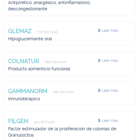
Antipirético, analgésico, antiinflamatorio,
descongestionante
GLEMAZ
Leer más
716 lecturas
Hipoglucemiante oral
COLNATUR
Leer más
889 lecturas
Producto alimenticio funcional
GAMMANORM
Leer más
462 lecturas
Inmunoterápico
FILGEN
Leer más
330 lecturas
Factor estimulador de la proliferación de colonias de
Granulocitos