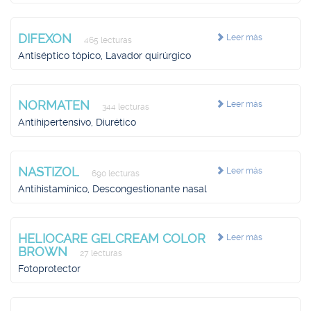
DIFEXON
Leer más
465 lecturas
Antiséptico tópico, Lavador quirúrgico
NORMATEN
Leer más
344 lecturas
Antihipertensivo, Diurético
NASTIZOL
Leer más
690 lecturas
Antihistamínico, Descongestionante nasal
HELIOCARE GELCREAM COLOR
Leer más
BROWN
27 lecturas
Fotoprotector