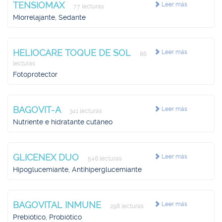
TENSIOMAX
Leer más
77 lecturas
Miorrelajante, Sedante
HELIOCARE TOQUE DE SOL
Leer más
86
lecturas
Fotoprotector
BAGOVIT-A
Leer más
341 lecturas
Nutriente e hidratante cutáneo
GLICENEX DUO
Leer más
546 lecturas
Hipoglucemiante, Antihiperglucemiante
BAGOVITAL INMUNE
Leer más
298 lecturas
Prebiótico, Probiótico