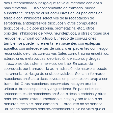
dosis recomendado, riesgo que se ve aumentado con dosis
más elevadas. El uso concomitante de tramadol puede
aumentar el riesgo de crisis convulsivas en los pacientes en
terapia con inhibidores selectivos de la recaptación de
serotonina, antidepresivos tricíclicos y otros compuestos
tricíclicos (ej.: ciclobenzaprina, prometazina, etc.), otros
opioides, inhibidores de MAO, neurolépticos, u otras drogas que
reducen el umbral convulsivo. El riesgo de convulsiones
también se puede incrementar en pacientes con epilepsia,
aquellos con antecedentes de crisis, o en pacientes con riesgo
reconocido de crisis convulsivas (tales como trauma encefálico,
alteraciones metabólicas, deprivación de alcohol y drogas,
infecciones del sistema nervioso central). En casos de
sobredosis por tramadol, la administración de naloxona puede
incrementar el riesgo de crisis convulsivas. Se han informado
reacciones anafilactoideas severas en pacientes en terapia con
tramadol. Otras reacciones observadas incluyen prurito,
urticaria, broncoespasmo, y angioedema. En pacientes con
antecedentes de reacciones anafilactoideas a codeína y otros
opioides puede estar aumentado el riesgo y por lo tanto no
debieran recibir el medicamento. El producto no se debería
utilizar en pacientes opioide-dependientes. Se ha visto que el