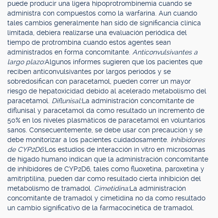
puede producir una ligera hipoprotrombinemia cuando se
administra con compuestos como la warfarina. Aun cuando
tales cambios generalmente han sido de significancia clínica
limitada, debiera realizarse una evaluación periódica del
tiempo de protrombina cuando estos agentes sean
administrados en forma concomitante.
Anticonvulsivantes a
largo plazo:
Algunos informes sugieren que los pacientes que
reciben anticonvulsivantes por largos periodos y se
sobredosifican con paracetamol, pueden correr un mayor
riesgo de hepatoxicidad debido al acelerado metabolismo del
paracetamol.
Diflunisal:
La administración concomitante de
diflunisal y paracetamol da como resultado un incremento de
50% en los niveles plasmáticos de paracetamol en voluntarios
sanos. Consecuentemente, se debe usar con precaución y se
debe monitorizar a los pacientes cuidadosamente.
Inhibidores
de CYP2D6:
Los estudios de interacción in vitro en microsomas
de hígado humano indican que la administración concomitante
de inhibidores de CYP2D6, tales como fluoxetina, paroxetina y
amitriptilina, pueden dar como resultado cierta inhibición del
metabolismo de tramadol.
Cimetidina:
La administración
concomitante de tramadol y cimetidina no da como resultado
un cambio significativo de la farmacocinética de tramadol.