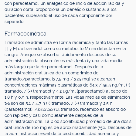
con paracetamol, un analgésico de inicio de acción rápida y
duración corta, proporciona un beneficio sustancial a los
pacientes, superando el uso de cada componente por
separado.
Farmacocinética.
Tramadol se administra en forma racémica y tanto las formas
[-] y [+] de tramadol como su metabolito M1 se detectan en la
sangre. Aunque se absorbe rápidamente después de su
administración la absorción es más lenta (y una vida media
más larga) que la de paracetamol. Después de la
administración oral única de un comprimido de
tramadol/paracetamol (37,5 mg / 325 mg) se alcanzan
concentraciones máximas plasmáticas de 64,3 / 55,5 ng/ml (+)
tramadol / (-) tramadol y 4,2 µg/ml (paracetamol) al cabo de
1,8 h y 0,9 h, respectivamente. Las vidas medias de eliminación
t½ son de 5,1 / 4,7 h (+) tramadol / (-) tramadol y 2.5 h
(paracetamol).
Absorción:
El tramadol racémico es absorbido
con rapidez y casi completamente después de la
administración oral. La biodisponibilidad promedio de una dosis
oral única de 100 mg es de aproximadamente 75%. Después de
la administración repetida la biodisponibilidad aumenta y