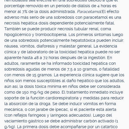
hemodiálisis sea efectiva en una sobredosis debido a que el
porcentaje removido en un período de diálisis de 4 horas es
menor al 7% de la dosis administrada.
Paracetamol:
El efecto
adverso más serio de una sobredosis con paracetamol es una
necrosis hepática dosis dependiente potencialmente fatal.
También se puede producir necrosis tubular renal, coma
hipoglicémico y trombocitopenia. Los primeros síntomas luego
de una sobredosis potencialmente hepatotóxica pueden incluir:
náusea, vómitos, diaforesis y malestar general. La evidencia
clínica y de laboratorio de la toxicidad hepática puede no ser
aparente hasta 48 a 72 horas después de la ingestión. En
adultos, raramente se ha informado toxicidad hepática con
sobredosis agudas de menos de 7,5 a 10 gramos, o fatalidad
con menos de 15 gramos. La experiencia clínica sugiere que los
niños son menos susceptibles al daño hepático que los adultos,
aún así, la dosis tóxica mínima en niños debe ser considerada
como de 150 mg/kg de peso. El tratamiento inmediato incluye
soporte de la función cardiorespiratoria y medidas para reducir
la absorción de la droga. Se debe inducir vómitos en forma
mecánica, o con jarabe de ipecac, si el paciente está alerta
(con reflejos faríngeos y laríngeos adecuados). Luego del
vaciamiento gástrico se debe administrar carbón activado (1
g/kg). La primera dosis debe acompañarse por un catártico