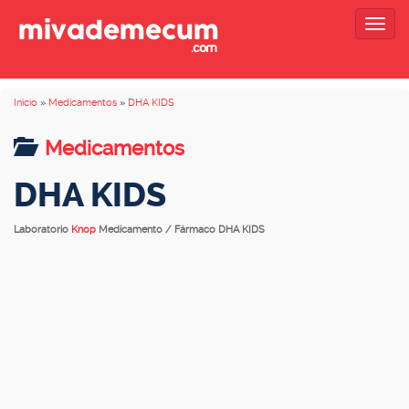
Togg
navig
Inicio
»
Medicamentos
»
DHA KIDS
Medicamentos
DHA KIDS
Laboratorio
Knop
Medicamento / Fármaco DHA KIDS