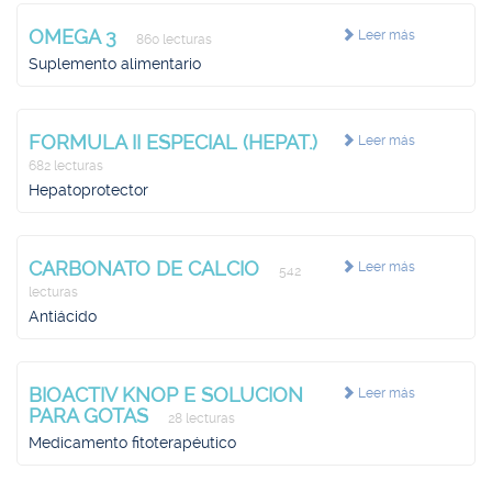
OMEGA 3
Leer más
860 lecturas
Suplemento alimentario
FORMULA II ESPECIAL (HEPAT.)
Leer más
682 lecturas
Hepatoprotector
CARBONATO DE CALCIO
Leer más
542
lecturas
Antiácido
BIOACTIV KNOP E SOLUCION
Leer más
PARA GOTAS
28 lecturas
Medicamento fitoterapéutico