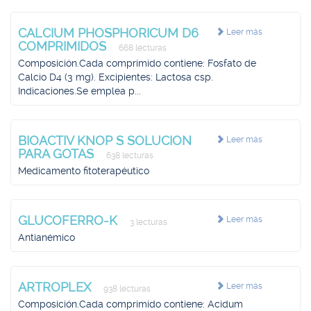
CALCIUM PHOSPHORICUM D6
Leer más
COMPRIMIDOS
668 lecturas
Composición.Cada comprimido contiene: Fosfato de
Calcio D4 (3 mg). Excipientes: Lactosa csp.
Indicaciones.Se emplea p...
BIOACTIV KNOP S SOLUCION
Leer más
PARA GOTAS
638 lecturas
Medicamento fitoterapéutico
GLUCOFERRO-K
Leer más
3 lecturas
Antianémico
ARTROPLEX
Leer más
938 lecturas
Composición.Cada comprimido contiene: Acidum