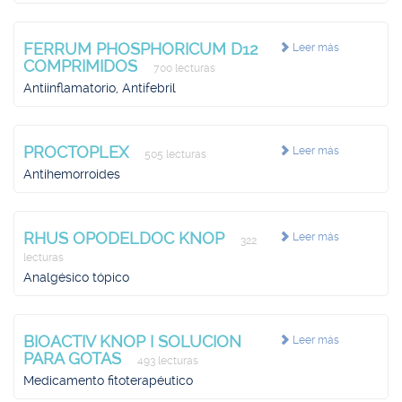
FERRUM PHOSPHORICUM D12
Leer más
COMPRIMIDOS
700 lecturas
Antiinflamatorio, Antifebril
PROCTOPLEX
Leer más
505 lecturas
Antihemorroides
RHUS OPODELDOC KNOP
Leer más
322
lecturas
Analgésico tópico
BIOACTIV KNOP I SOLUCION
Leer más
PARA GOTAS
493 lecturas
Medicamento fitoterapéutico