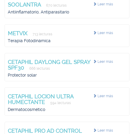
SOOLANTRA
Leer más
670 lecturas
Antiinflamatorio, Antiparasitario
METVIX
Leer más
713 lecturas
Terapia Fotodinámica
CETAPHIL DAYLONG GEL SPRAY
Leer más
SPF30
666 lecturas
Protector solar
CETAPHIL LOCION ULTRA
Leer más
HUMECTANTE
594 lecturas
Dermatocosmético
CETAPHIL PRO AD CONTROL
Leer más