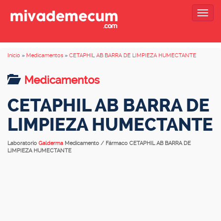
Togg
navig
Inicio
»
Medicamentos
»
CETAPHIL AB BARRA DE LIMPIEZA HUMECTANTE
Medicamentos
CETAPHIL AB BARRA DE
LIMPIEZA HUMECTANTE
Laboratorio
Galderma
Medicamento / Fármaco CETAPHIL AB BARRA DE
LIMPIEZA HUMECTANTE