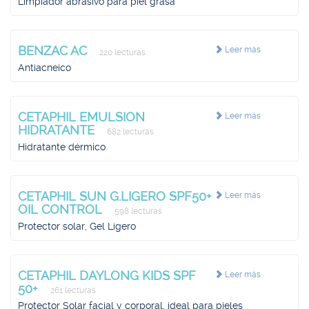
Limpiador abrasivo para piel grasa
BENZAC AC
Leer más
220 lecturas
Antiacneico
CETAPHIL EMULSION
Leer más
HIDRATANTE
682 lecturas
Hidratante dérmico
CETAPHIL SUN G.LIGERO SPF50+
Leer más
OIL CONTROL
598 lecturas
Protector solar, Gel Ligero
CETAPHIL DAYLONG KIDS SPF
Leer más
50+
261 lecturas
Protector Solar facial y corporal, ideal para pieles