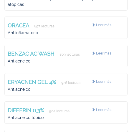
atópicas
ORACEA
Leer más
897 lecturas
Antiinflamatorio
BENZAC AC WASH
Leer más
809 lecturas
Antiacneico
ERYACNEN GEL 4%
Leer más
926 lecturas
Antiacneico
DIFFERIN 0,3%
Leer más
504 lecturas
Antiacneico tópico