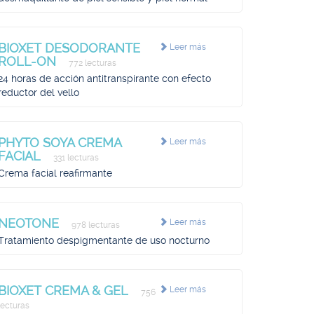
BIOXET DESODORANTE
Leer más
ROLL-ON
772 lecturas
24 horas de acción antitranspirante con efecto
reductor del vello
PHYTO SOYA CREMA
Leer más
FACIAL
331 lecturas
Crema facial reafirmante
NEOTONE
Leer más
978 lecturas
Tratamiento despigmentante de uso nocturno
BIOXET CREMA & GEL
Leer más
756
lecturas