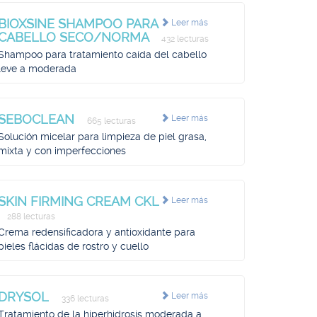
BIOXSINE SHAMPOO PARA
Leer más
CABELLO SECO/NORMA
432 lecturas
Shampoo para tratamiento caída del cabello
leve a moderada
SEBOCLEAN
Leer más
665 lecturas
Solución micelar para limpieza de piel grasa,
mixta y con imperfecciones
SKIN FIRMING CREAM CKL
Leer más
288 lecturas
Crema redensificadora y antioxidante para
pieles flácidas de rostro y cuello
DRYSOL
Leer más
336 lecturas
Tratamiento de la hiperhidrosis moderada a