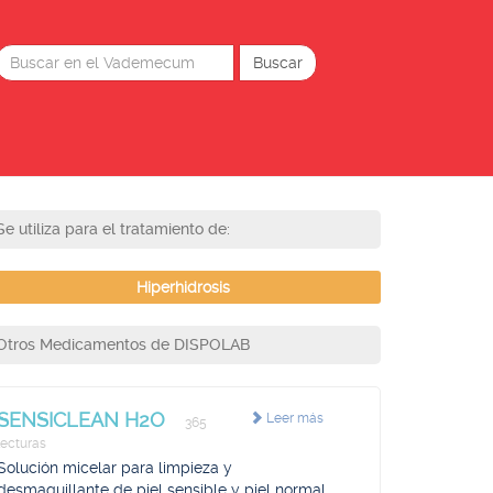
Se utiliza para el tratamiento de:
Hiperhidrosis
Otros Medicamentos de DISPOLAB
SENSICLEAN H2O
Leer más
365
lecturas
Solución micelar para limpieza y
desmaquillante de piel sensible y piel normal