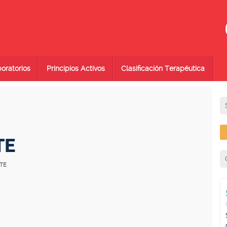
oratorios
Principios Activos
Clasificación Terapéutica
TE
RTE