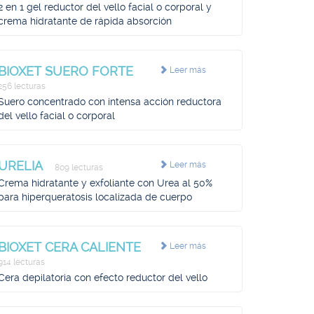
2 en 1 gel reductor del vello facial o corporal y
crema hidratante de rápida absorción
BIOXET SUERO FORTE
Leer más
256 lecturas
Suero concentrado con intensa acción reductora
del vello facial o corporal
URELIA
Leer más
809 lecturas
Crema hidratante y exfoliante con Urea al 50%
para hiperqueratosis localizada de cuerpo
BIOXET CERA CALIENTE
Leer más
914 lecturas
Cera depilatoria con efecto reductor del vello