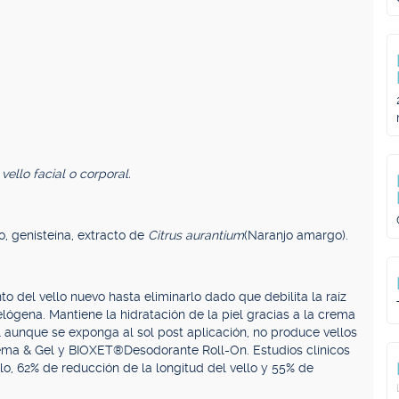
ello facial o corporal.
o, genisteína, extracto de
Citrus aurantium
(Naranjo amargo).
o del vello nuevo hasta eliminarlo dado que debilita la raíz
telógena. Mantiene la hidratación de la piel gracias a la crema
l aunque se exponga al sol post aplicación, no produce vellos
ma & Gel y BIOXET®Desodorante Roll-On. Estudios clínicos
o, 62% de reducción de la longitud del vello y 55% de