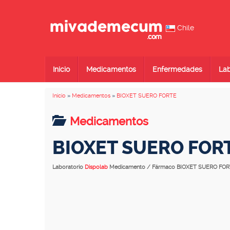
Chile
Inicio
Medicamentos
Enfermedades
Lab
Inicio
»
Medicamentos
»
BIOXET SUERO FORTE
Medicamentos
BIOXET SUERO FOR
Laboratorio
Dispolab
Medicamento / Fármaco BIOXET SUERO FO