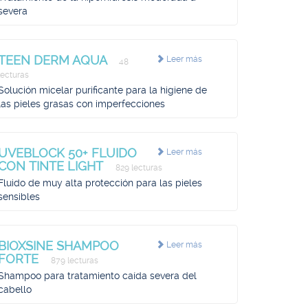
severa
TEEN DERM AQUA
Leer más
48
lecturas
Solución micelar purificante para la higiene de
las pieles grasas con imperfecciones
UVEBLOCK 50+ FLUIDO
Leer más
CON TINTE LIGHT
829 lecturas
Fluido de muy alta protección para las pieles
sensibles
BIOXSINE SHAMPOO
Leer más
FORTE
879 lecturas
Shampoo para tratamiento caída severa del
cabello