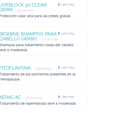
UVEBLOCK 30 CLEAN
Leer más
DERM
935 lecturas
Protección solar alta para las pieles grasas
BIOXSINE SHAMPOO PARA
Leer más
CABELLO GRASO
717 lecturas
Shampoo para tratamiento caída del cabello
leve a moderada
FITOFLAVONA
Leer más
438 lecturas
Tratamiento de los bochornos presentes en la
menopausia
XERAC AC
Leer más
581 lecturas
Tratamiento de hiperhidrosis leve a moderada