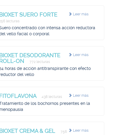
BIOXET SUERO FORTE
Leer más
256 lecturas
Suero concentrado con intensa acción reductora
del vello facial o corporal
BIOXET DESODORANTE
Leer más
ROLL-ON
772 lecturas
24 horas de acción antitranspirante con efecto
reductor del vello
FITOFLAVONA
Leer más
438 lecturas
Tratamiento de los bochornos presentes en la
menopausia
BIOXET CREMA & GEL
Leer más
756