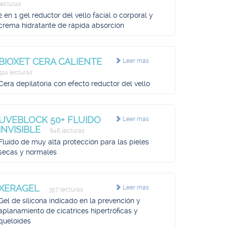
lecturas
2 en 1 gel reductor del vello facial o corporal y
crema hidratante de rápida absorción
BIOXET CERA CALIENTE
Leer más
914 lecturas
Cera depilatoria con efecto reductor del vello
UVEBLOCK 50+ FLUIDO
Leer más
INVISIBLE
646 lecturas
Fluido de muy alta protección para las pieles
secas y normales
XERAGEL
Leer más
357 lecturas
Gel de silicona indicado en la prevención y
aplanamiento de cicatrices hipertróficas y
queloides