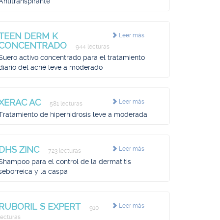
Antitranspirante
TEEN DERM K
Leer más
CONCENTRADO
944 lecturas
Suero activo concentrado para el tratamiento
diario del acné leve a moderado
XERAC AC
Leer más
581 lecturas
Tratamiento de hiperhidrosis leve a moderada
DHS ZINC
Leer más
723 lecturas
Shampoo para el control de la dermatitis
seborreica y la caspa
RUBORIL S EXPERT
Leer más
910
lecturas