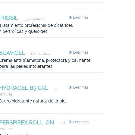
PROSIL
Leer más
559 lecturas
Tratamiento profesional de cicatrices
hipertróficas y queloides
SUAVIGEL
Leer más
867 lecturas
Crema antiinflamatoria, protectora y calmante
para las pieles intolerantes
HYDRAGEL B5 CKL
Leer más
34
lecturas
Suero hidratante natural de la piel
PERSPIREX ROLL-ON
Leer más
487
lecturas