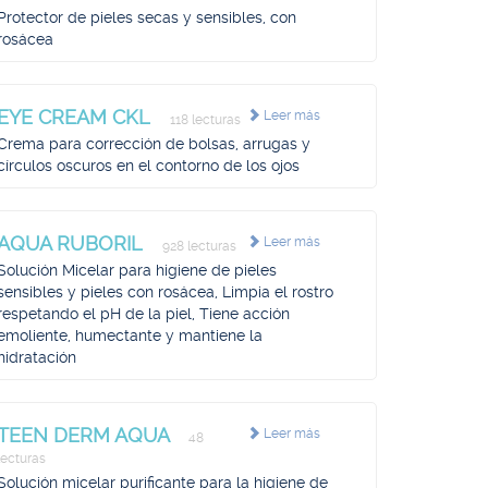
Protector de pieles secas y sensibles, con
rosácea
EYE CREAM CKL
Leer más
118 lecturas
Crema para corrección de bolsas, arrugas y
círculos oscuros en el contorno de los ojos
AQUA RUBORIL
Leer más
928 lecturas
Solución Micelar para higiene de pieles
sensibles y pieles con rosácea, Limpia el rostro
respetando el pH de la piel, Tiene acción
emoliente, humectante y mantiene la
hidratación
TEEN DERM AQUA
Leer más
48
lecturas
Solución micelar purificante para la higiene de