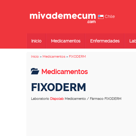
Chile
Inicio
Medicamentos
Enfermedades
Lab
Inicio
»
Medicamentos
»
FIXODERM
Medicamentos
FIXODERM
Laboratorio
Dispolab
Medicamento / Fármaco FIXODERM