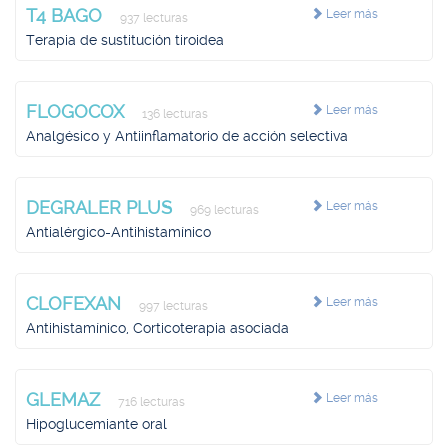
T4 BAGO
Leer más
937 lecturas
Terapia de sustitución tiroidea
FLOGOCOX
Leer más
136 lecturas
Analgésico y Antiinflamatorio de acción selectiva
DEGRALER PLUS
Leer más
969 lecturas
Antialérgico-Antihistamínico
CLOFEXAN
Leer más
997 lecturas
Antihistamínico, Corticoterapia asociada
GLEMAZ
Leer más
716 lecturas
Hipoglucemiante oral