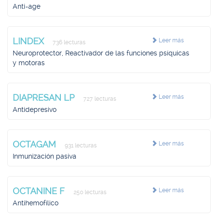
Anti-age
LINDEX
Leer más
736 lecturas
Neuroprotector, Reactivador de las funciones psíquicas
y motoras
DIAPRESAN LP
Leer más
727 lecturas
Antidepresivo
OCTAGAM
Leer más
931 lecturas
Inmunización pasiva
OCTANINE F
Leer más
250 lecturas
Antihemofílico