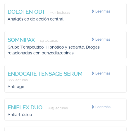
DOLOTEN ODT
Leer más
593 lecturas
Analgésico de acción central
SOMNIPAX
Leer más
49 lecturas
Grupo Terapéutico: Hipnótico y sedante, Drogas
relacionadas con benzodiazepinas
ENDOCARE TENSAGE SERUM
Leer más
866 lecturas
Anti-age
ENIFLEX DUO
Leer más
885 lecturas
Antiartrósico