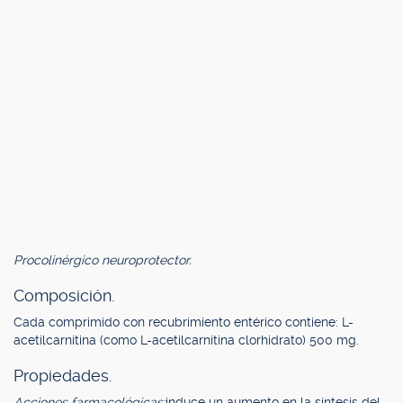
Procolinérgico neuroprotector.
Composición.
Cada comprimido con recubrimiento entérico contiene: L-
acetilcarnitina (como L-acetilcarnitina clorhidrato) 500 mg.
Propiedades.
Acciones farmacológicas:
induce un aumento en la síntesis del