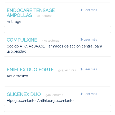
ENDOCARE TENSAGE
Leer más
AMPOLLAS
70 lecturas
Anti-age
COMPULXINE
Leer más
579 lecturas
Código ATC: A08AA01, Fármacos de acción central para
la obesidad
ENIFLEX DUO FORTE
Leer más
945 lecturas
Antiartrósico
GLICENEX DUO
Leer más
546 lecturas
Hipoglucemiante, Antihiperglucemiante