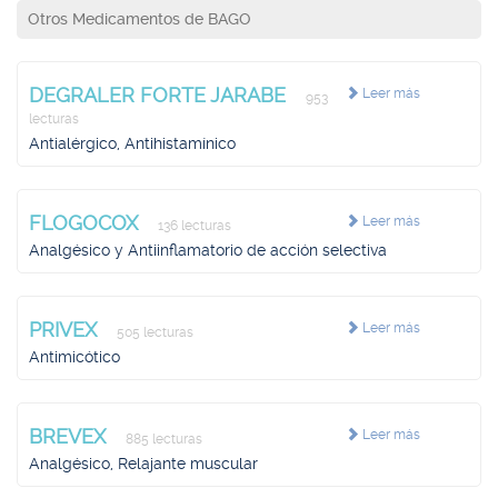
Otros Medicamentos de BAGO
DEGRALER FORTE JARABE
Leer más
953
lecturas
Antialérgico, Antihistamínico
FLOGOCOX
Leer más
136 lecturas
Analgésico y Antiinflamatorio de acción selectiva
PRIVEX
Leer más
505 lecturas
Antimicótico
BREVEX
Leer más
885 lecturas
Analgésico, Relajante muscular