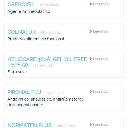
GREGOXEL
Leer más
742 lecturas
Agente Antineoplásico
COLNATUR
Leer más
889 lecturas
Producto alimenticio funcional
HELIOCARE 360Â° GEL OIL FREE
Leer más
- SPF 50
178 lecturas
Filtro solar
PIRONAL FLU
Leer más
234 lecturas
Antipirético, analgésico, antiinflamatorio,
descongestionante
NORMATEN PLUS
Leer más
108 lecturas