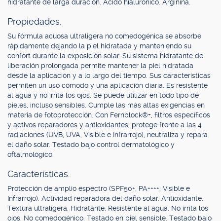
hidratante de larga duración. Ácido hialurónico. Arginina.
Propiedades.
Su fórmula acuosa ultraligera no comedogénica se absorbe
rápidamente dejando la piel hidratada y manteniendo su
confort durante la exposición solar. Su sistema hidratante de
liberación prolongada permite mantener la piel hidratada
desde la aplicación y a lo largo del tiempo. Sus características
permiten un uso cómodo y una aplicación diaria. Es resistente
al agua y no irrita los ojos. Se puede utilizar en todo tipo de
pieles, incluso sensibles. Cumple las más altas exigencias en
materia de fotoprotección. Con Fernblock®+, filtros específicos
y activos reparadores y antioxidantes, protege frente a las 4
radiaciones (UVB, UVA, Visible e Infrarrojo), neutraliza y repara
el daño solar. Testado bajo control dermatológico y
oftalmológico.
Características.
Protección de amplio espectro (SPF50+, PA++++, Visible e
Infrarrojo). Actividad reparadora del daño solar. Antioxidante.
Textura ultraligera. Hidratante. Resistente al agua. No irrita los
ojos. No comedogénico. Testado en piel sensible. Testado bajo