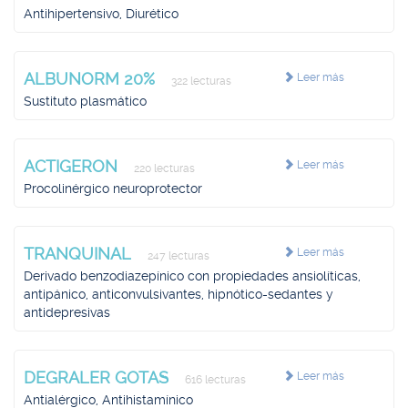
Antihipertensivo, Diurético
ALBUNORM 20%
Leer más
322 lecturas
Sustituto plasmático
ACTIGERON
Leer más
220 lecturas
Procolinérgico neuroprotector
TRANQUINAL
Leer más
247 lecturas
Derivado benzodiazepínico con propiedades ansiolíticas,
antipánico, anticonvulsivantes, hipnótico-sedantes y
antidepresivas
DEGRALER GOTAS
Leer más
616 lecturas
Antialérgico, Antihistamínico