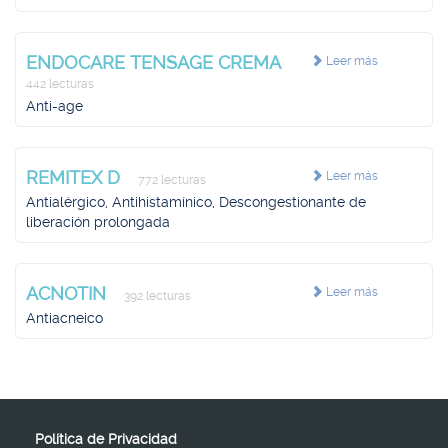
ENDOCARE TENSAGE CREMA
Leer más
442 lecturas
Anti-age
REMITEX D
Leer más
772 lecturas
Antialérgico, Antihistamínico, Descongestionante de
liberación prolongada
ACNOTIN
Leer más
392 lecturas
Antiacneico
Política de Privacidad