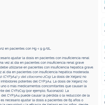
nz en pacientes con Hg < 9 g/dL.
esario ajustar la dosis en pacientes con insuficiencia renal
a vez al día en pacientes con insuficiencia renal grave
debe utilizarse en pacientes con insuficiencia hepática grave.
z al día en pacientes con insuficiencia hepática moderada.
50 (CYP3A4) y del citocromo 2C19:
La dosis de Xeljanz no
inhibidores potentes del CYP3A4. La dosis de Xeljanz no
en uno o más medicamentos concomitantes que causan la
nte del CYP2C19 (por ejemplo, fluconazol). La
s del CYP3A4 puede causar la pérdida o la reducción de la
es necesario ajustar la dosis a pacientes de 65 años o
 la seguridad y la eficacia de Xeljanz en los niños, desde