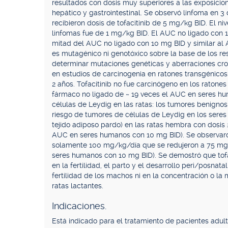
resultados con dosis muy superiores a las exposicio
hepático y gastrointestinal. Se observó linfoma en 
recibieron dosis de tofacitinib de 5 mg/kg BID. El n
linfomas fue de 1 mg/kg BID. El AUC no ligado con
mitad del AUC no ligado con 10 mg BID y similar al
es mutagénico ni genotóxico sobre la base de los r
determinar mutaciones genéticas y aberraciones cro
en estudios de carcinogenia en ratones transgénicos
2 años. Tofacitinib no fue carcinógeno en los raton
fármaco no ligado de ~ 19 veces el AUC en seres h
células de Leydig en las ratas: los tumores benignos
riesgo de tumores de células de Leydig en los sere
tejido adiposo pardo) en las ratas hembra con dosis
AUC en seres humanos con 10 mg BID). Se observaro
solamente 100 mg/kg/día que se redujeron a 75 mg
seres humanos con 10 mg BID). Se demostró que tofac
en la fertilidad, el parto y el desarrollo peri/posnata
fertilidad de los machos ni en la concentración o la 
ratas lactantes.
Indicaciones.
Está indicado para el tratamiento de pacientes adul