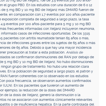
on 10 mg BID de Xeljanz, fue de 3,5 eventos por 100 años-
en el grupo PBO. En los estudios con una duración de 6 o 12
pos de 5 mg BID y 10 mg BID de Xeljanz más DMARD fueron de
mente, en comparación con 1,7 eventos por 100 años-paciente
exposición completa de seguridad a largo plazo, la tasa
e 4,9 eventos por 100 años-paciente para 5 mg y 10 mg BID
s más frecuentes informadas con Xeljanz incluyeron neumonía,
an informado casos de infecciones oportunistas. De los 3315
505 pacientes con artritis reumatoide tenían 65 años o más,
ncia de infecciones graves entre los sujetos de 65 años o más
menores de 65 años. Debido a que hay una mayor incidencia
ener precaución al tratar a esta población.
Análisis de
trolados se confirmaron disminuciones del RAN por debajo de
e 5 mg BID y 10 mg BID de Xeljanz. No hubo disminuciones
ingún grupo de tratamiento. No hubo una relación clara
aves. En la población de seguridad a largo plazo, el patrón y
l RAN fueron coherentes con lo observado en los estudios
Con poca frecuencia, se observaron aumentos confirmados
ior (ULN). En los pacientes que tuvieron un aumento de
 por ejemplo, la reducción de la dosis del DMARD
ón de la dosis de Xeljanz, generó la disminución o la
ntos no se asociaron con aumentos clínicamente relevantes
epatitis o de insuficiencia hepática. En la parte controlada del