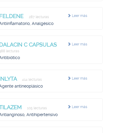
FELDENE
Leer más
287 lecturas
Antiinflamatorio, Analgésico
DALACIN C CAPSULAS
Leer más
388 lecturas
Antibiótico
INLYTA
Leer más
414 lecturas
Agente antineoplásico
TILAZEM
Leer más
105 lecturas
Antianginoso, Antihipertensivo