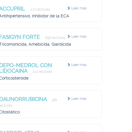
ACCUPRIL
Leer más
472 lecturas
Antihipertensivo, Inhibidor de la ECA
FASIGYN FORTE
Leer más
696 lecturas
Tricomonicida, Amebicida, Giardicida
DEPO-MEDROL CON
Leer más
LIDOCAINA
242 lecturas
Corticosteroide
DAUNORRUBICINA
Leer más
381
lecturas
Citostático