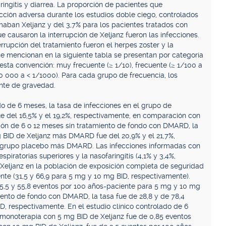
aringitis y diarrea. La proporción de pacientes que
acción adversa durante los estudios doble ciego, controlados
maban Xeljanz y del 3,7% para los pacientes tratados con
 causaron la interrupción de Xeljanz fueron las infecciones.
rrupción del tratamiento fueron el herpes zoster y la
e mencionan en la siguiente tabla se presentan por categoría
esta convención: muy frecuente (≥ 1/10), frecuente (≥ 1/100 a
/10 000 a < 1/1000). Para cada grupo de frecuencia, los
nte de gravedad.
ado de 6 meses, la tasa de infecciones en el grupo de
e del 16,5% y el 19,2%, respectivamente, en comparación con
ión de 6 o 12 meses sin tratamiento de fondo con DMARD, la
g BID de Xeljanz más DMARD fue del 20,9% y el 21,7%,
l grupo placebo más DMARD. Las infecciones informadas con
spiratorias superiores y la nasofaringitis (4,1% y 3,4%,
 Xeljanz en la población de exposición completa de seguridad
nte (31,5 y 66,9 para 5 mg y 10 mg BID, respectivamente).
35,5 y 55,8 eventos por 100 años-paciente para 5 mg y 10 mg
iento de fondo con DMARD, la tasa fue de 28,8 y de 78,4
, respectivamente. En el estudio clínico controlado de 6
 monoterapia con 5 mg BID de Xeljanz fue de 0,85 eventos