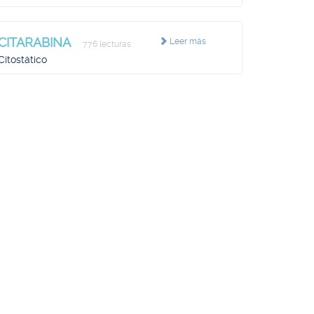
CITARABINA
Leer más
776 lecturas
Citostático