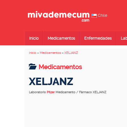
Chile
Inicio
Medicamentos
Enfermedades
Lab
Inicio
»
Medicamentos
»
XELJANZ
Medicamentos
XELJANZ
Laboratorio
Pfizer
Medicamento / Fármaco XELJANZ