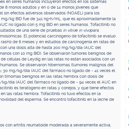
nes en seres humanos incluyeron efectos en los sistemas
3 de 8 monos adultos y en 0 de 14 monos jóvenes que
ivel sin efectos adversos observados (NOAEL) para los
 1 mg/kg BID fue de 341 ng•h/mL, que es aproximadamente la
 AUC no ligado con 5 mg BID en seres humanos. Tofacitinib no
esultados de una serie de pruebas
in vitro
e
in vivo
para
mosómicas. El potencial carcinógeno de tofacitinib se evaluó
 rasH2 de 6 meses y en estudios de carcinogenia en ratas de
es con una dosis alta de hasta 200 mg/kg/día (AUC del
umanos con 10 mg BID). Se observaron tumores benignos de
 de células de Leydig en las ratas no están asociados con un
s humanos. Se observaron hibernomas (tumores malignos del
 ≥ 30 mg/kg/día (AUC del fármaco no ligado de ~ 41 veces el
n timomas benignos en las ratas hembra con dosis de
/kg/día (AUC del fármaco no ligado de ~ 94 veces el AUC en
itinib es teratógeno en ratas y conejos, y que tiene efectos
l en las ratas hembra. Tofacitinib no tuvo efectos en la
movilidad del esperma. Se encontró tofacitinib en la leche de
tos con artritis reumatoide moderada a severamente activa,