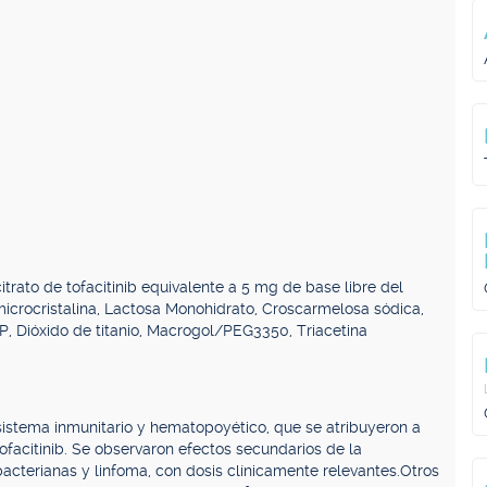
rato de tofacitinib equivalente a 5 mg de base libre del
a microcristalina, Lactosa Monohidrato, Croscarmelosa sódica,
 Dióxido de titanio, Macrogol/PEG3350, Triacetina
 sistema inmunitario y hematopoyético, que se atribuyeron a
ofacitinib. Se observaron efectos secundarios de la
bacterianas y linfoma, con dosis clínicamente relevantes.
Otros