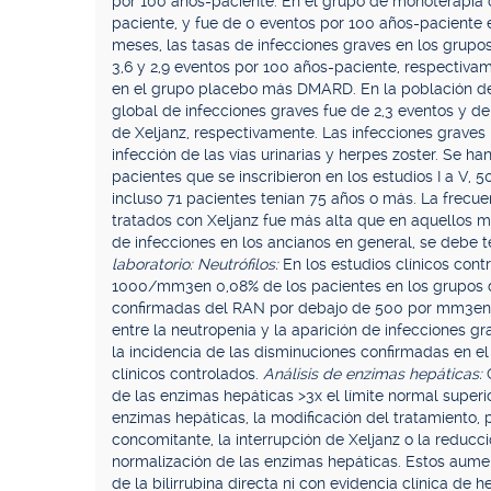
por 100 años-paciente. En el grupo de monoterapia c
paciente, y fue de 0 eventos por 100 años-paciente 
meses, las tasas de infecciones graves en los gru
3,6 y 2,9 eventos por 100 años-paciente, respectiva
en el grupo placebo más DMARD. En la población de 
global de infecciones graves fue de 2,3 eventos y d
de Xeljanz, respectivamente. Las infecciones grave
infección de las vías urinarias y herpes zoster. Se h
pacientes que se inscribieron en los estudios I a V, 
incluso 71 pacientes tenían 75 años o más. La frecue
tratados con Xeljanz fue más alta que en aquellos 
de infecciones en los ancianos en general, se debe t
laboratorio: Neutrófilos:
En los estudios clínicos con
1000/mm3en 0,08% de los pacientes en los grupos d
confirmadas del RAN por debajo de 500 por mm3en n
entre la neutropenia y la aparición de infecciones gr
la incidencia de las disminuciones confirmadas en e
clínicos controlados.
Análisis de enzimas hepáticas:
de las enzimas hepáticas >3x el límite normal super
enzimas hepáticas, la modificación del tratamiento,
concomitante, la interrupción de Xeljanz o la reducci
normalización de las enzimas hepáticas. Estos aume
de la bilirrubina directa ni con evidencia clínica de h