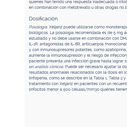
quienes han tenido una respuesta inadecuada o into
en combinación con metotrexato u otras drogas no 
Dosificación.
Posología:
Xeljanz puede utilizarse como monoterap
biológicos. La posología recomendada es de 5 mg adm
estudiado y no debe usarse en combinación con DMA
IL-1R, antagonistas de IL-6R, anticuerpos monoclona
y con inmunosupresores potentes, como azatioprina, 
aumente la inmunosupresión y el riesgo de infeccione
paciente presenta una infección grave hasta lograr c
en análisis clínicos:
Puede ser necesario ajustar la dos
resultados anormales relacionados con la dosis en los
linfopenia, como se describe en la Tabla 1, Tabla 2 
tratamiento con Xeljanz en pacientes con un recuen
linfocitos menor a 500 células/mm3o quienes tiene