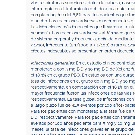
vías respiratorias superiores, dolor de cabeza, nasof
interrumpieron el tratamiento debido a cualquier re
con placebo, fue del 6,8% para los pacientes que to
placebo. Las reacciones adversas más frecuentes que
Las infecciones más frecuentes que llevaron a la inte
neumonía. Las reacciones adversas al fármaco que s
de sistema corporal y frecuencia, definida mediante 
< 1/10), infrecuente (≥ 1/1000 a < 1/100) o raro (≥ 1
efectos indeseables se presentan en orden decrecie
Infecciones generales:
En el estudio clínico control
monoterapia con 5 mg BID y 10 mg BID de Xeljanz fu
el 18,9% en el grupo PBO. En estudios con una durac
tasa de infecciones en el grupo de 5 mg BID y 10 m
respectivamente, en comparación con el 18,2% en e
mayor frecuencia fueron las infecciones de las vías re
respectivamente). La tasa global de infecciones con
a largo plazo fue de 41,5 eventos por 100 años-pacie
Para los pacientes con monoterapia, la tasa fue de 
BID, respectivamente. Para los pacientes con tratam
eventos por 100 años paciente para 5 mg y 10 mg BID
meses, la tasa de infecciones graves en el grupo de