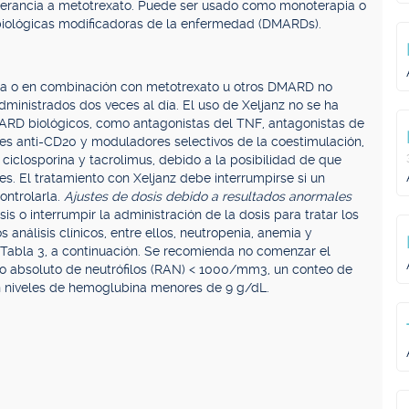
lerancia a metotrexato. Puede ser usado como monoterapia o
biológicas modificadoras de la enfermedad (DMARDs).
ia o en combinación con metotrexato u otros DMARD no
inistrados dos veces al día. El uso de Xeljanz no se ha
RD biológicos, como antagonistas del TNF, antagonistas de
les anti-CD20 y moduladores selectivos de la coestimulación,
ciclosporina y tacrolimus, debido a la posibilidad de que
s. El tratamiento con Xeljanz debe interrumpirse si un
ontrolarla.
Ajustes de dosis debido a resultados anormales
is o interrumpir la administración de la dosis para tratar los
 análisis clínicos, entre ellos, neutropenia, anemia y
y Tabla 3, a continuación. Se recomienda no comenzar el
to absoluto de neutrófilos (RAN) < 1000/mm3, un conteo de
n niveles de hemoglubina menores de 9 g/dL.