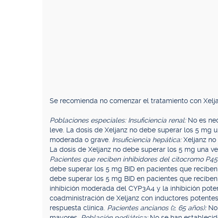
Se recomienda no comenzar el tratamiento con Xelja
Poblaciones especiales: Insuficiencia renal:
No es nec
leve. La dosis de Xeljanz no debe superar los 5 mg un
moderada o grave.
Insuficiencia hepática:
Xeljanz no 
La dosis de Xeljanz no debe superar los 5 mg una ve
Pacientes que reciben inhibidores del citocromo P4
debe superar los 5 mg BID en pacientes que reciben 
debe superar los 5 mg BID en pacientes que recib
inhibición moderada del CYP3A4 y la inhibición pote
coadministración de Xeljanz con inductores potente
respuesta clínica.
Pacientes ancianos (≥ 65 años):
No 
mayores.
Población pediátrica:
No se han establecido