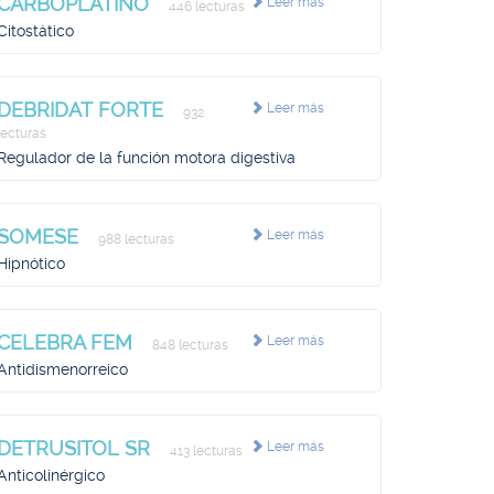
CARBOPLATINO
Leer más
446 lecturas
Citostático
DEBRIDAT FORTE
Leer más
932
lecturas
Regulador de la función motora digestiva
SOMESE
Leer más
988 lecturas
Hipnótico
CELEBRA FEM
Leer más
848 lecturas
Antidismenorreico
DETRUSITOL SR
Leer más
413 lecturas
Anticolinérgico