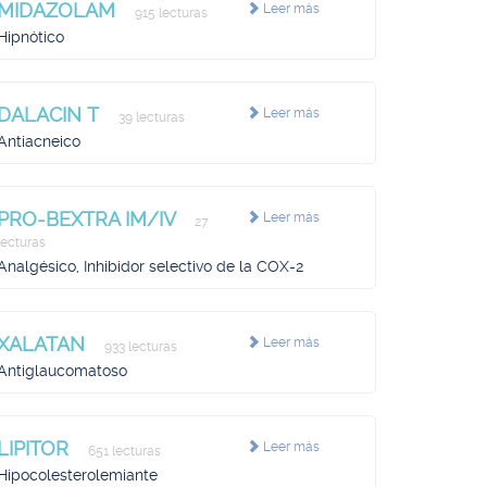
MIDAZOLAM
Leer más
915 lecturas
Hipnótico
DALACIN T
Leer más
39 lecturas
Antiacneico
PRO-BEXTRA IM/IV
Leer más
27
lecturas
Analgésico, Inhibidor selectivo de la COX-2
XALATAN
Leer más
933 lecturas
Antiglaucomatoso
LIPITOR
Leer más
651 lecturas
Hipocolesterolemiante