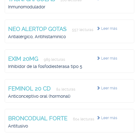
206 lecturas
Inmunomodulador
NEO ALERTOP GOTAS
Leer más
557 lecturas
Antialérgico, Antihistamínico
EXIM 20MG
Leer más
989 lecturas
Inhibidor de la fosfodiesterasa tipo 5
FEMINOL 20 CD
Leer más
84 lecturas
Anticonceptivo oral (hormonal)
BRONCODUAL FORTE
Leer más
604 lecturas
Antitusivo