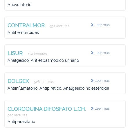
Anovulatorio
CONTRALMOR
Leer más
352 lecturas
Antihemorroides
LISUR
Leer más
174 lecturas
Analgésico, Antiespasmódico urinario
DOLGEX
Leer más
528 lecturas
Antiinflamatorio, Antipirético, Analgésico no esteroide
CLOROQUINA DIFOSFATO L.CH.
Leer más
920 lecturas
Antiparasitario