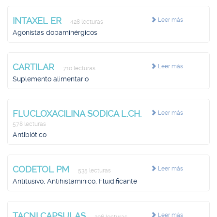
INTAXEL ER
Leer más
428 lecturas
Agonistas dopaminérgicos
CARTILAR
Leer más
710 lecturas
Suplemento alimentario
FLUCLOXACILINA SODICA L.CH.
Leer más
578 lecturas
Antibiótico
CODETOL PM
Leer más
535 lecturas
Antitusivo, Antihistamínico, Fluidificante
TACNI CAPSULAS
Leer más