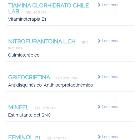
TIAMINA CLORHIDRATO CHILE
Leer más
LAB.
951 lecturas
Vitaminoterapia B1
NITROFURANTOINA L.CH.
Leer más
560
lecturas
Quimioterápico
GRIFOCRIPTINA
Leer más
750 lecturas
Antidisquinésico, Antihiperprolactinémico
MINFEL
Leer más
227 lecturas
Estimulante del SNC
FEMINOL 21
Leer más
132 lecturas