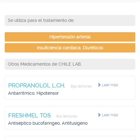
Se utiliza para el tratamiento de:
Hipertensión arterial
Insuficiencia cardíaca. Diuréticos
Otros Medicamentos de CHILE LAB.
PROPRANOLOL L.CH.
Leer más
892 lecturas
Antiarrítmico, Hipotensor
FRESHMEL TOS
Leer más
801 lecturas
Antiséptico bucofaríngeo, Antitusígeno