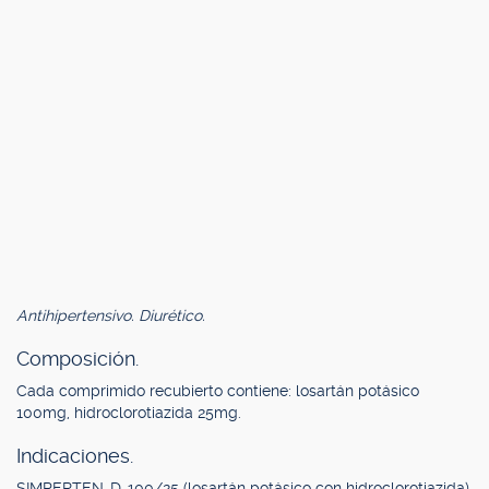
Antihipertensivo. Diurético.
Composición.
Cada comprimido recubierto contiene: losartán potásico
100mg, hidroclorotiazida 25mg.
Indicaciones.
SIMPERTEN-D-100/25 (losartán potásico con hidroclorotiazida)